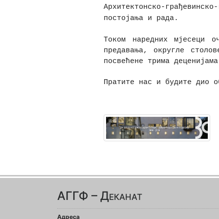
Архитектонско-грађевинско-
постојања и рада.
Током наредних мјесеци о
предавања, округле столов
посвећене трима деценијама
Пратите нас и будите дио о
АГГФ – Деканат
Адреса