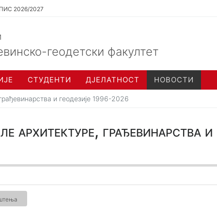
ПИС 2026/2027
и
евинско-геодетски факултет
ИЈЕ
СТУДЕНТИ
ДЈЕЛАТНОСТ
НОВОСТИ
 грађевинарства и геодезије 1996-2026
ле архитектуре, грађевинарства и
ештења