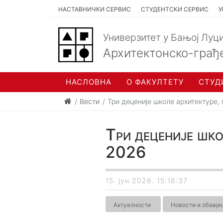
НАСТАВНИЧКИ СЕРВИС
СТУДЕНТСКИ СЕРВИС
У
Универзитет у Бањој Луц
Архитектонско-грађ
НАСЛОВНА
О ФАКУЛТЕТУ
СТУД
Вести
Три деценије школе архитектуре,
Три деценије шко
2026
15. јун 2026. 15:18:37
Актуелности
Новости и обавј