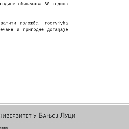
године обиљежава 30 година 
атити изложбе, гостујућа 
ечане и пригодне догађаје 
ниверзитет у Бањој Луци
реса