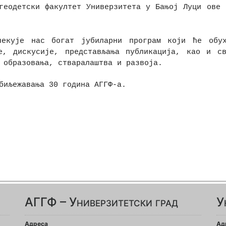
геодетски факултет Универзитета у Бањој Луци ове 
чекује нас богат јубиларни програм који ће обухв
е, дискусије, представљања публикација, као и св
 образовања, стваралаштва и развоја.
биљежавања 30 година АГГФ-а.
АГГФ – Универзитетски град
У
Адреса
Ад