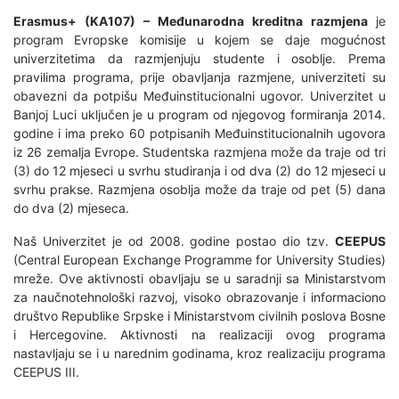
Erasmus+ (KA107) – Međunarodna kreditna razmjena
je
program Evropske komisije u kojem se daje mogućnost
univerzitetima da razmjenjuju studente i osoblje. Prema
pravilima programa, prije obavljanja razmjene, univerziteti su
obavezni da potpišu Međuinstitucionalni ugovor. Univerzitet u
Banjoj Luci uključen je u program od njegovog formiranja 2014.
godine i ima preko 60 potpisanih Međuinstitucionalnih ugovora
iz 26 zemalja Evrope. Studentska razmjena može da traje od tri
(3) do 12 mjeseci u svrhu studiranja i od dva (2) do 12 mjeseci u
svrhu prakse. Razmjena osoblja može da traje od pet (5) dana
do dva (2) mjeseca.
Naš Univerzitet je od 2008. godine postao dio tzv.
CEEPUS
(Central European Exchange Programme for University Studies)
mreže. Ove aktivnosti obavljaju se u saradnji sa Ministarstvom
za naučnotehnološki razvoj, visoko obrazovanje i informaciono
društvo Republike Srpske i Ministarstvom civilnih poslova Bosne
i Hercegovine. Aktivnosti na realizaciji ovog programa
nastavljaju se i u narednim godinama, kroz realizaciju programa
CEEPUS III.