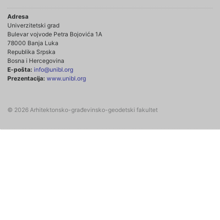
Adresa
Univerzitetski grad
Bulevar vojvode Petra Bojovića 1A
78000 Banja Luka
Republika Srpska
Bosna i Hercegovina
E-pošta:
info@unibl.org
Prezentacija:
www.unibl.org
© 2026 Arhitektonsko-građevinsko-geodetski fakultet