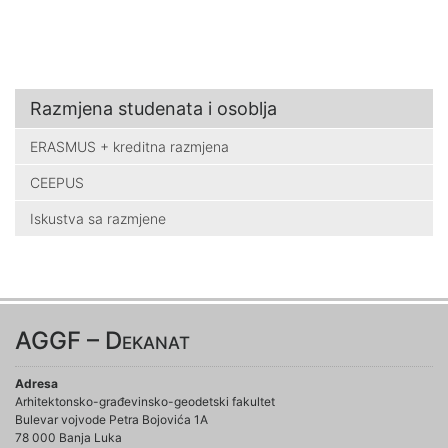
Razmjena studenata i osoblja
ERASMUS + kreditna razmjena
CEEPUS
Iskustva sa razmjene
AGGF – Dekanat
Adresa
Arhitektonsko-građevinsko-geodetski fakultet
Bulevar vojvode Petra Bojovića 1A
78 000 Banja Luka