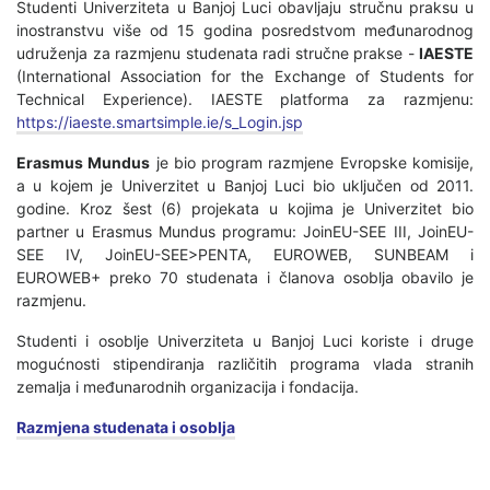
Studenti Univerziteta u Banjoj Luci obavljaju stručnu praksu u
inostranstvu više od 15 godina posredstvom međunarodnog
udruženja za razmjenu studenata radi stručne prakse -
IAESTE
(International Association for the Exchange of Students for
Technical Experience). IAESTE platforma za razmjenu:
https://iaeste.smartsimple.ie/s_Login.jsp
Erasmus Mundus
je bio program razmjene Evropske komisije,
a u kojem je Univerzitet u Banjoj Luci bio uključen od 2011.
godine. Kroz šest (6) projekata u kojima je Univerzitet bio
partner u Erasmus Mundus programu: JoinEU-SEE III, JoinEU-
SEE IV, JoinEU-SEE>PENTA, EUROWEB, SUNBEAM i
EUROWEB+ preko 70 studenata i članova osoblja obavilo je
razmjenu.
Studenti i osoblje Univerziteta u Banjoj Luci koriste i druge
mogućnosti stipendiranja različitih programa vlada stranih
zemalja i međunarodnih organizacija i fondacija.
Razmjena studenata i osoblja