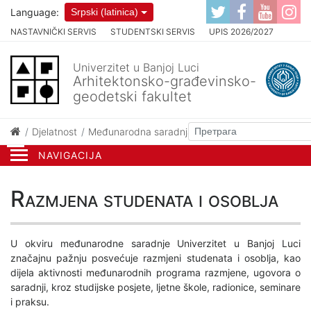
Language:
Srpski (latinica)
NASTAVNIČKI SERVIS
STUDENTSKI SERVIS
UPIS 2026/2027
Univerzitet u Banjoj Luci
Arhitektonsko-građevinsko-
geodetski fakultet
Djelatnost
Međunarodna saradnja
Razmjena studenata i o
NAVIGACIJA
Razmjena studenata i osoblja
U okviru međunarodne saradnje Univerzitet u Banjoj Luci
značajnu pažnju posvećuje razmjeni studenata i osoblja, kao
dijela aktivnosti međunarodnih programa razmjene, ugovora o
saradnji, kroz studijske posjete, ljetne škole, radionice, seminare
i praksu.