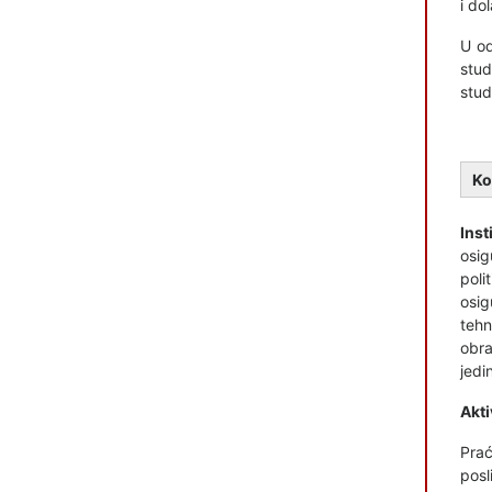
i do
U od
stud
stud
Ko
Inst
osig
poli
osig
tehn
obra
jedi
Akti
Prać
posl