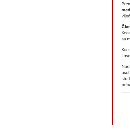
Pre
međ
vije
Član
Koor
sa m
Koor
i oso
Nadl
oso
stud
prib