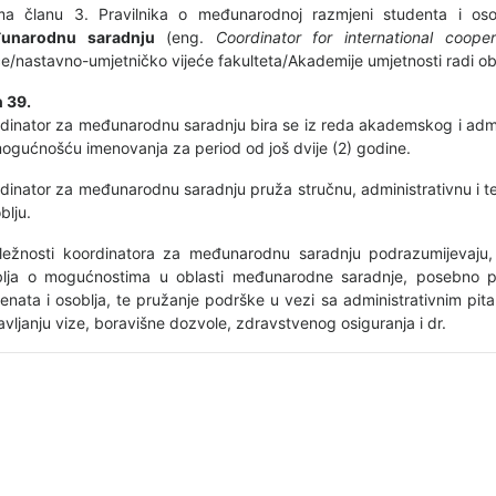
ma članu 3. Pravilnika o međunarodnoj razmjeni studenta i oso
unarodnu saradnju
(eng.
Coordinator for international cooper
će/nastavno-umjetničko vijeće fakulteta/Akademije umjetnosti radi oba
 39.
dinator za međunarodnu saradnju bira se iz reda akademskog i admin
ogućnošću imenovanja za period od još dvije (2) godine.
dinator za međunarodnu saradnju pruža stručnu, administrativnu i 
blju.
ežnosti koordinatora za međunarodnu saradnju podrazumijevaju, a
blja o mogućnostima u oblasti međunarodne saradnje, posebno p
enata i osoblja, te pružanje podrške u vezi sa administrativnim pitan
avljanju vize, boravišne dozvole, zdravstvenog osiguranja i dr.