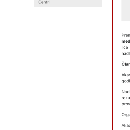
Centri
Prem
međ
lice
nadl
Član
Akad
godi
Nadl
rezu
prov
Orga
Akad