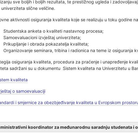
izanju sve boljih i boljih rezultata, te prestižnog ugleda i zadovoljava
i univerziteta slične veličine.
vne aktivnosti osiguranja kvaliteta koje se realizuju u toku godine n
Studentska anketa o kvaliteti nastavnog procesa;
Samoevaluacioni izvještaj univerziteta;
Prikupljanje i obrada pokazatelja kvaliteta;
Organizovanje seminara, tribina i radionica na teme iz osiguranja kv
tegija osiguranja kvaliteta, procedura za praćenje i unapređenje kval
iteta sadržani su u dokumentu Sistem kvaliteta na Univerzitetu u Ban
istem kvaliteta
vještaj o samoevaluaciji
andardi i smjernice za obezbjeđivanje kvaliteta u Evropskom prosto
ministrativni koordinator za međunarodnu saradnju studenata i 