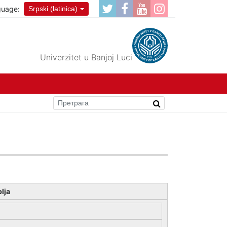
guage:
Srpski (latinica)
Univerzitet u Banjoj Luci
lja