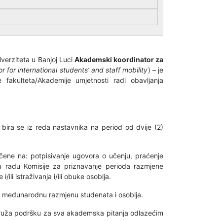
verziteta u Banjoj Luci
Akademski koordinator za
 for international students’ and staff mobility
) – je
 fakulteta/Akademije umjetnosti radi obavljanja
ira se iz reda nastavnika na period od dvije (2)
čene na: potpisivanje ugovora o učenju, praćenje
u radu Komisije za priznavanje perioda razmjene
ili istraživanja i/ili obuke osoblja.
a međunarodnu razmjenu studenata i osoblja.
ruža podršku za sva akademska pitanja odlazećim