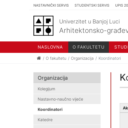
NASTAVNIČKI SERVIS
STUDENTSKI SERVIS
UPIS 2
Univerzitet u Banjoj Luci
Arhitektonsko-građev
NASLOVNA
O FAKULTETU
STUD
O fakultetu
Organizacija
Koordinatori
Ko
Organizacija
Kolegijum
Nastavno-naučno vijeće
Ak
Koordinatori
Katedre