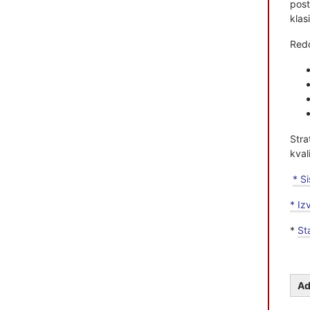
post
klas
Redo
Stra
kval
* S
* Iz
*
St
Ad