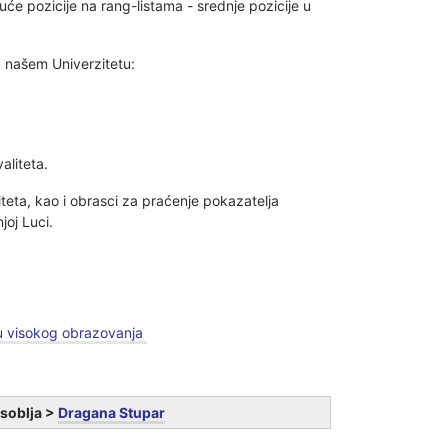
juće pozicije na rang-listama - srednje pozicije u
a našem Univerzitetu:
aliteta.
iteta, kao i obrasci za praćenje pokazatelja
joj Luci.
ru visokog obrazovanja
osoblja >
Dragana Stupar