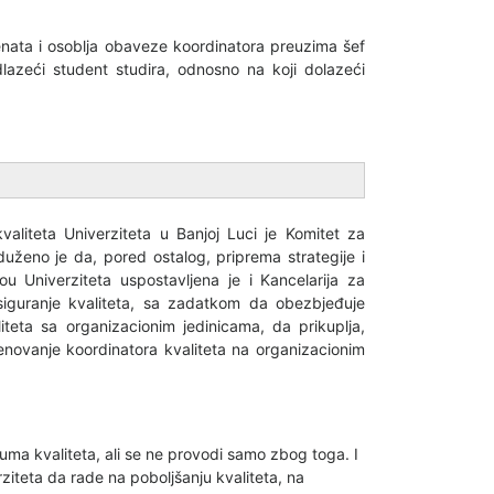
ta i osoblja obaveze koordinatora preuzima šef
azeći student studira, odnosno na koji dolazeći
valiteta Univerziteta u Banjoj Luci je Komitet za
duženo je da, pored ostalog, priprema strategije i
vou Univerziteta uspostavljena je i Kancelarija za
siguranje kvaliteta, sa zadatkom da obezbjeđuje
teta sa organizacionim jedinicama, da prikuplja,
imenovanje koordinatora kvaliteta na organizacionim
juma kvaliteta, ali se ne provodi samo zbog toga. I
ziteta da rade na poboljšanju kvaliteta, na