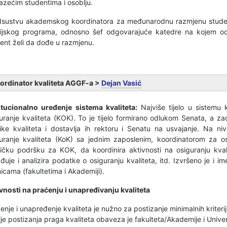
lazećim studentima i osoblju.
sustvu akademskog koordinatora za međunarodnu razmjenu studena
ijskog programa, odnosno šef odgovarajuće katedre na kojem odl
ent želi da dođe u razmjenu.
ordinator kvaliteta AGGF-a >
Dejan Vasić
itucionalno uređenje sistema kvaliteta:
Najviše tijelo u sistemu k
uranje kvaliteta (KOK). To je tijelo formirano odlukom Senata, a za
tike kvaliteta i dostavlja ih rektoru i Senatu na usvajanje. Na ni
uranje kvaliteta (KoK) sa jednim zaposlenim, koordinatorom za o
ičku podršku za KOK, da koordinira aktivnosti na osiguranju kvali
đuje i analizira podatke o osiguranju kvaliteta, itd. Izvršeno je i 
nicama (fakultetima i Akademiji).
vnosti na praćenju i unapređivanju kvaliteta
enje i unapređenje kvaliteta je nužno za postizanje minimalnih kriteri
ije postizanja praga kvaliteta obaveza je fakulteta/Akademije i Univer