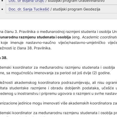
Doc. dr Bojana Grujić
/ studijski program Građevinarstvo
Doc. dr. Sanja Tucikešić
/ studijski program Geodezija
a članu 3. Pravilnika o međunarodnoj razmjeni studenta i osoblja Uni
unarodnu razmjenu studenata i osoblja
(eng.
Academic coordinator
 koje imenuje nastavno-naučno vijeće/nastavno-umjetničko vijeće
ežnosti iz člana 38. Pravilnika.
 38.
emski koordinator za međunarodnu razmjenu studenata i osoblja b
ne, sa mogućnošću imenovanja za period od još dvije (2) godine.
ežnosti akademskog koordinatora podrazumijevaju, ali nisu ograni
ltata studentske razmjene i obradu dobijenih podataka, učešće 
edenog u inostranstvu i pripremu ugovora o razmjeni u svrhe nastave i/
nizacione jedinice mogu imenovati više akademskih koordinatora z
emski koordinator za međunarodnu razmjenu studenata i osoblja p