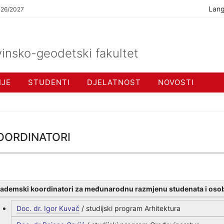
Lan
026/2027
insko-geodetski fakultet
IJE
STUDENTI
DJELATNOST
NOVOSTI
ordinatori
ademski koordinatori za međunarodnu razmjenu studenata i osob
Doc. dr. Igor Kuvač
/ studijski program Arhitektura