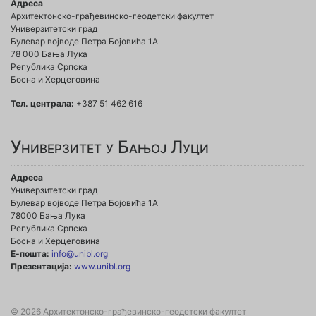
Адреса
Архитектонско-грађевинско-геодетски факултет
Универзитетски град
Булевар војводе Петра Бојовића 1A
78 000 Бања Лука
Република Српска
Босна и Херцеговина
Тел. централа:
+387 51 462 616
Универзитет у Бањој Луци
Адреса
Универзитетски град
Булевар војводе Петра Бојовића 1А
78000 Бања Лука
Република Српска
Босна и Херцеговина
Е-пошта:
info@unibl.org
Презентација:
www.unibl.org
© 2026 Архитектонско-грађевинско-геодетски факултет