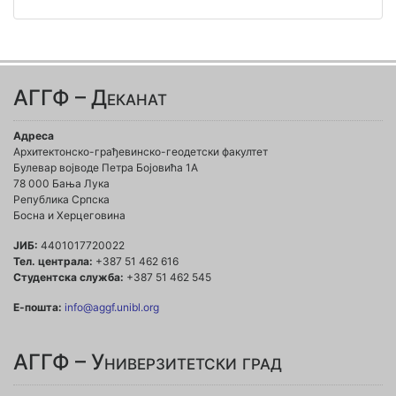
АГГФ – Деканат
Адреса
Архитектонско-грађевинско-геодетски факултет
Булевар војводе Петра Бојовића 1A
78 000 Бања Лука
Република Српска
Босна и Херцеговина
ЈИБ:
4401017720022
Тел. централа:
+387 51 462 616
Студентска служба:
+387 51 462 545
Е-пошта:
info@aggf.unibl.org
АГГФ – Универзитетски град