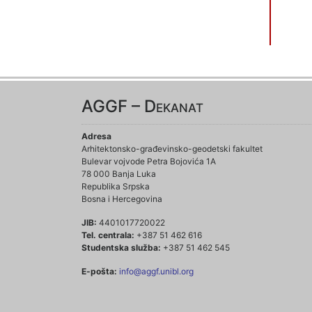
AGGF – Dekanat
Adresa
Arhitektonsko-građevinsko-geodetski fakultet
Bulevar vojvode Petra Bojovića 1A
78 000 Banja Luka
Republika Srpska
Bosna i Hercegovina
JIB:
4401017720022
Tel. centrala:
+387 51 462 616
Studentska služba:
+387 51 462 545
E-pošta:
info@aggf.unibl.org