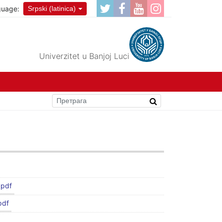
guage:
Srpski (latinica)
Univerzitet u Banjoj Luci
.pdf
pdf