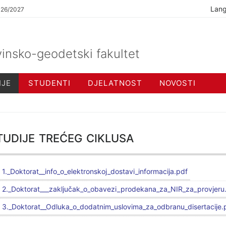
Lan
026/2027
insko-geodetski fakultet
IJE
STUDENTI
DJELATNOST
NOVOSTI
udije trećeg ciklusa
1._Doktorat__info_o_elektronskoj_dostavi_informacija.pdf
2._Doktorat___zaključak_o_obavezi_prodekana_za_NIR_za_provjeru
3._Doktorat__Odluka_o_dodatnim_uslovima_za_odbranu_disertacije.