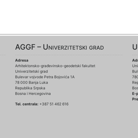
AGGF – Univerzitetski grad
U
Adresa
Ad
Arhitektonsko-građevinsko-geodetski fakultet
Uni
Univerzitetski grad
Bul
Bulevar vojvode Petra Bojovića 1A
78
78 000 Banja Luka
Rep
Republika Srpska
Bos
Bosna i Hercegovina
E-
Pre
Tel. centrala:
+387 51 462 616