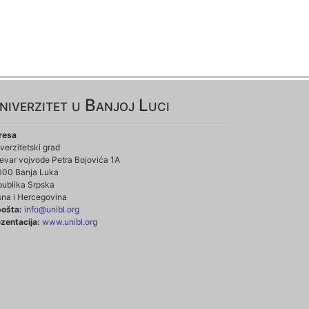
niverzitet u Banjoj Luci
resa
verzitetski grad
evar vojvode Petra Bojovića 1A
000 Banja Luka
ublika Srpska
na i Hercegovina
pošta:
info@unibl.org
zentacija:
www.unibl.org