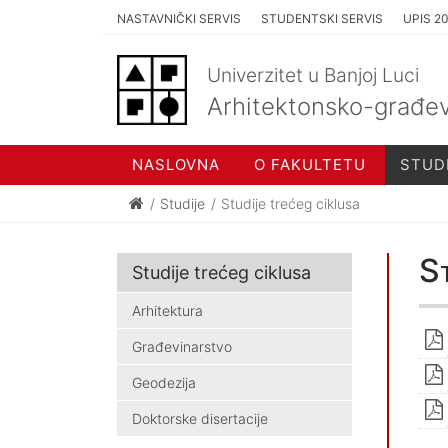
NASTAVNIČKI SERVIS
STUDENTSKI SERVIS
UPIS 2
Univerzitet u Banjoj Luci
Arhitektonsko-građev
NASLOVNA
O FAKULTETU
STUD
Studije
Studije trećeg ciklusa
St
Studije trećeg ciklusa
Arhitektura
Građevinarstvo
Geodezija
Doktorske disertacije