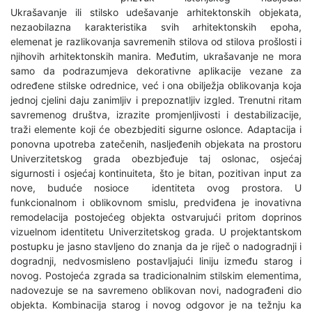
Ukrašavanje ili stilsko udešavanje arhitektonskih objekata,
nezaobilazna karakteristika svih arhitektonskih epoha,
elemenat je razlikovanja savremenih stilova od stilova prošlosti i
njihovih arhitektonskih manira. Međutim, ukrašavanje ne mora
samo da podrazumjeva dekorativne aplikacije vezane za
određene stilske odrednice, već i ona obilježja oblikovanja koja
jednoj cjelini daju zanimljiv i prepoznatljiv izgled. Trenutni ritam
savremenog društva, izrazite promjenljivosti i destabilizacije,
traži elemente koji će obezbjediti sigurne oslonce. Adaptacija i
ponovna upotreba zatečenih, nasljeđenih objekata na prostoru
Univerzitetskog grada obezbjeđuje taj oslonac, osjećaj
sigurnosti i osjećaj kontinuiteta, što je bitan, pozitivan input za
nove, buduće nosioce identiteta ovog prostora. U
funkcionalnom i oblikovnom smislu, predviđena je inovativna
remodelacija postojećeg objekta ostvarujući pritom doprinos
vizuelnom identitetu Univerzitetskog grada. U projektantskom
postupku je jasno stavljeno do znanja da je riječ o nadogradnji i
dogradnji, nedvosmisleno postavljajući liniju između starog i
novog. Postojeća zgrada sa tradicionalnim stilskim elementima,
nadovezuje se na savremeno oblikovan novi, nadograđeni dio
objekta. Kombinacija starog i novog odgovor je na težnju ka