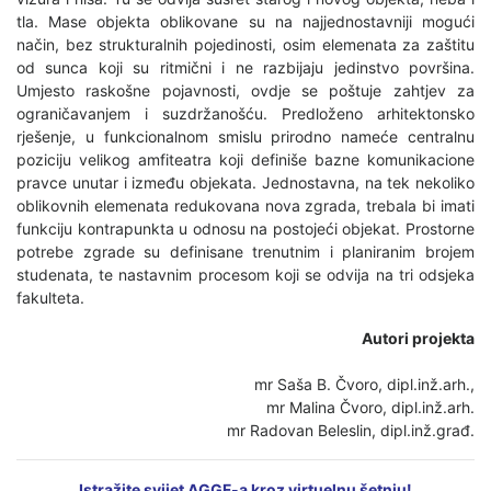
tla. Mase objekta oblikovane su na najjednostavniji mogući
način, bez strukturalnih pojedinosti, osim elemenata za zaštitu
od sunca koji su ritmični i ne razbijaju jedinstvo površina.
Umjesto raskošne pojavnosti, ovdje se poštuje zahtjev za
ograničavanjem i suzdržanošću. Predloženo arhitektonsko
rješenje, u funkcionalnom smislu prirodno nameće centralnu
poziciju velikog amfiteatra koji definiše bazne komunikacione
pravce unutar i između objekata. Jednostavna, na tek nekoliko
oblikovnih elemenata redukovana nova zgrada, trebala bi imati
funkciju kontrapunkta u odnosu na postojeći objekat. Prostorne
potrebe zgrade su definisane trenutnim i planiranim brojem
studenata, te nastavnim procesom koji se odvija na tri odsjeka
fakulteta.
Autori projekta
mr Saša B. Čvoro, dipl.inž.arh.,
mr Malina Čvoro, dipl.inž.arh.
mr Radovan Beleslin, dipl.inž.građ.
Istražite svijet AGGF-a kroz virtuelnu šetnju!