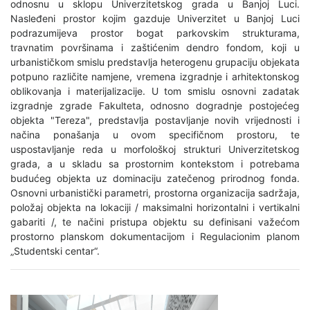
odnosnu u sklopu Univerzitetskog grada u Banjoj Luci.
Nasleđeni prostor kojim gazduje Univerzitet u Banjoj Luci
podrazumijeva prostor bogat parkovskim strukturama,
travnatim površinama i zaštićenim dendro fondom, koji u
urbanističkom smislu predstavlja heterogenu grupaciju objekata
potpuno različite namjene, vremena izgradnje i arhitektonskog
oblikovanja i materijalizacije. U tom smislu osnovni zadatak
izgradnje zgrade Fakulteta, odnosno dogradnje postojećeg
objekta "Tereza", predstavlja postavljanje novih vrijednosti i
načina ponašanja u ovom specifičnom prostoru, te
uspostavljanje reda u morfološkoj strukturi Univerzitetskog
grada, a u skladu sa prostornim kontekstom i potrebama
budućeg objekta uz dominaciju zatečenog prirodnog fonda.
Osnovni urbanistički parametri, prostorna organizacija sadržaja,
položaj objekta na lokaciji / maksimalni horizontalni i vertikalni
gabariti /, te načini pristupa objektu su definisani važećom
prostorno planskom dokumentacijom i Regulacionim planom
„Studentski centar“.