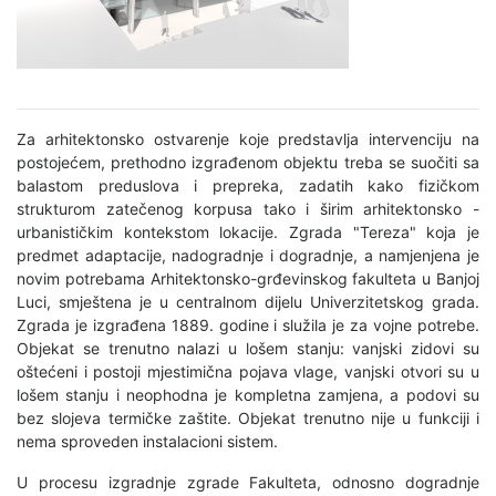
Za arhitektonsko ostvarenje koje predstavlja intervenciju na
postojećem, prethodno izgrađenom objektu treba se suočiti sa
balastom preduslova i prepreka, zadatih kako fizičkom
strukturom zatečenog korpusa tako i širim arhitektonsko -
urbanističkim kontekstom lokacije. Zgrada "Tereza" koja je
predmet adaptacije, nadogradnje i dogradnje, a namjenjena je
novim potrebama Arhitektonsko-grđevinskog fakulteta u Banjoj
Luci, smještena je u centralnom dijelu Univerzitetskog grada.
Zgrada je izgrađena 1889. godine i služila je za vojne potrebe.
Objekat se trenutno nalazi u lošem stanju: vanjski zidovi su
oštećeni i postoji mjestimična pojava vlage, vanjski otvori su u
lošem stanju i neophodna je kompletna zamjena, a podovi su
bez slojeva termičke zaštite. Objekat trenutno nije u funkciji i
nema sproveden instalacioni sistem.
U procesu izgradnje zgrade Fakulteta, odnosno dogradnje