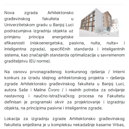
Nova zgrada Arhitektonsko
građevinskog fakulteta u
Univerzitetskom gradu u Banjoj Luci
podrazumjeva izgradnju objekta uz
primjenu principa energetske
efikasnosti (niskoenergetska, pasivna, nulta, nulta+ i
inteligentna zgrada), specifičnih standarda i inteligentnih
sistema, kao značajnijih standarda optimalizacije u savremenom
graditeljstvu (EU norme).
Na osnovu prvonagrađenog konkursnog rješenja / Interni
konkurs za izradu idejnog arhitektonskog projekta – rješenja
zgrade Arhitektonsko građevinskog fakulteta u Banjoj Luci,
autora Saše i Maline Čvoro / i realnih potreba za odvijanje
nastavnog i naučno-istraživačkog procesa na Fakultetu
definisan je programski okvir za projektovanje i izgradnju
objekta, na principima pasivne i inteligentne zgrade.
Lokacija za izgradnju zgrade Arhitektonsko građevinskog
fakulteta smještena je u kompleksu nekadašnje kasarne Vrbas,