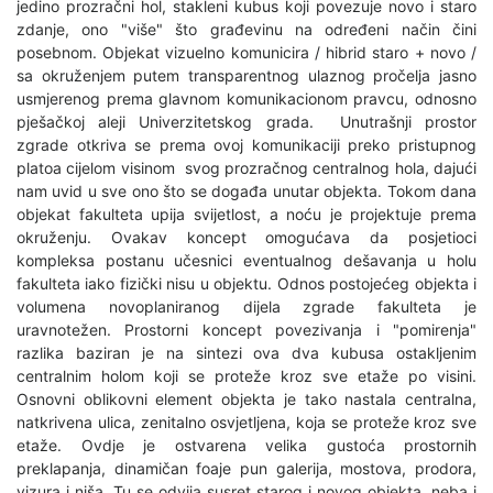
jedino prozračni hol, stakleni kubus koji povezuje novo i staro
zdanje, ono "više" što građevinu na određeni način čini
posebnom. Objekat vizuelno komunicira / hibrid staro + novo /
sa okruženjem putem transparentnog ulaznog pročelja jasno
usmjerenog prema glavnom komunikacionom pravcu, odnosno
pješačkoj aleji Univerzitetskog grada. Unutrašnji prostor
zgrade otkriva se prema ovoj komunikaciji preko pristupnog
platoa cijelom visinom svog prozračnog centralnog hola, dajući
nam uvid u sve ono što se događa unutar objekta. Tokom dana
objekat fakulteta upija svijetlost, a noću je projektuje prema
okruženju. Ovakav koncept omogućava da posjetioci
kompleksa postanu učesnici eventualnog dešavanja u holu
fakulteta iako fizički nisu u objektu. Odnos postojećeg objekta i
volumena novoplaniranog dijela zgrade fakulteta je
uravnotežen. Prostorni koncept povezivanja i "pomirenja"
razlika baziran je na sintezi ova dva kubusa ostakljenim
centralnim holom koji se proteže kroz sve etaže po visini.
Osnovni oblikovni element objekta je tako nastala centralna,
natkrivena ulica, zenitalno osvjetljena, koja se proteže kroz sve
etaže. Ovdje je ostvarena velika gustoća prostornih
preklapanja, dinamičan foaje pun galerija, mostova, prodora,
vizura i niša. Tu se odvija susret starog i novog objekta, neba i