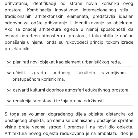
prihvatanju, identifikaciji od strane novih korisnika ovog
prostora. Kombinacija inovativnog internacionalnog stila i
tradicionalnih arhitektonskih elemenata, predstavlja idealan
odgovor za opšte prihvatanje i identifikovanje sa objektom.
Ako se značaj arhitekture ogleda u njenoj sposobnosti da
ostvari određenu atmosferu u prostoru, i tako oblikuje načine
ponašanja u njemu, onda su rukovodeći principi tokom izrade
projekta bili:
planirati novi objekat kao element urbanističkog reda,
učiniti zgradu budućeg fakulteta razumljivom i
pristupačnom korisnicima,
ostvariti kulturni doprinos atmosferi edukativnog prostora,
redukcija sredstava i težnja prema održivosti.
S toga se volumen dograđenog dijela objekta distancira od
postojećeg objekta, pri čemu se definisane / postojeće spratne
visine prate veoma strogo i prenose i na novi dio objekta.
Arhitektura novog objekta redukovana je na ambalažu, dok je