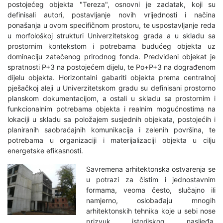
postojećeg objekta "Tereza", osnovni je zadatak, koji su
definisali autori, postavljanje novih vrijednosti i načina
ponašanja u ovom specifičnom prostoru, te uspostavljanje reda
u morfološkoj strukturi Univerzitetskog grada a u skladu sa
prostornim kontekstom i potrebama budućeg objekta uz
dominaciju zatečenog prirodnog fonda. Predviđeni objekat je
spratnosti P+3 na postojećem dijelu, te Po+P+3 na dograđenom
dijelu objekta. Horizontalni gabariti objekta prema centralnoj
pješačkoj aleji u Univerzitetskom gradu su definisani prostorno
planskom dokumentacijom, a ostali u skladu sa prostornim i
funkcionalnim potrebama objekta i realnim mogućnostima na
lokaciji u skladu sa položajem susjednih objekata, postojećih i
planiranih saobraćajnih komunikacija i zelenih površina, te
potrebama u organizaciji i materijalizaciji objekta u cilju
energetske efikasnosti.
Savremena arhitektonska ostvarenja se
u potrazi za čistim i jednostavnim
formama, veoma često, slučajno ili
namjerno, oslobađaju mnogih
arhitektonskih tehnika koje u sebi nose
prizvuk istorijskog nasljeđa.