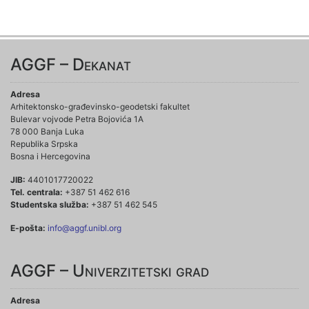
AGGF – Dekanat
Adresa
Arhitektonsko-građevinsko-geodetski fakultet
Bulevar vojvode Petra Bojovića 1A
78 000 Banja Luka
Republika Srpska
Bosna i Hercegovina
JIB:
4401017720022
Tel. centrala:
+387 51 462 616
Studentska služba:
+387 51 462 545
E-pošta:
info@aggf.unibl.org
AGGF – Univerzitetski grad
Adresa