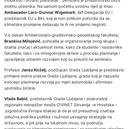
mobilnost i urbano planiranje“
. Seminaru je prisustvovalo blizu
stotinu učesnika. Na samom početku uvodnu riječ je imao
Ambasador Lars-Gunnar Wigemark
, šef Delegacije EU i
predstavnik EU u BiH, koji je tom prilikom potvrdio da se
klimatske promjene dešavaju te ih ne smijemo negirati.
V.d dekan Arhitektonsko-građevinsko-geodetskog fakulteta,
Brankica Milojević
, pohvalila je organizovanje ovog skupa i
istakla značaj i aktuelnost teme, kako za studente i nastavnike
fakulteta, tako i za mnogobrojne aktere u procesu planiranja i
upravljanja urbanim razvojem koji su prisutni na seminaru.
Profesor
Janez Koželj
, podžupan Grada Ljubljane je predstavio
primjere dobre prakse Grada Ljubljane, grada koji je napustio
koncept planiranja razvoja po mjeri automobila i afirmisao
upotrebu bicikla.
Vlado Babič
, predstavnik Grada Ljubljane i doskorašnji
regionalni menadžer mreže CIVINET Slovenija –e Hrvatska –
Jugoistočna Evropa istakao je da je od presudnog značaja
odlučna podrška politike i nužnost usvajanja strategije na
državnom, a još prije na lokalnom nivou, na području
suočavanja sa klimatskim promjenama i sa negativnim uticajima