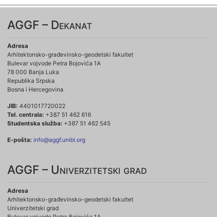
AGGF – Dekanat
Adresa
Arhitektonsko-građevinsko-geodetski fakultet
Bulevar vojvode Petra Bojovića 1A
78 000 Banja Luka
Republika Srpska
Bosna i Hercegovina
JIB:
4401017720022
Tel. centrala:
+387 51 462 616
Studentska služba:
+387 51 462 545
E-pošta:
info@aggf.unibl.org
AGGF – Univerzitetski grad
Adresa
Arhitektonsko-građevinsko-geodetski fakultet
Univerzitetski grad
Bulevar vojvode Petra Bojovića 1A