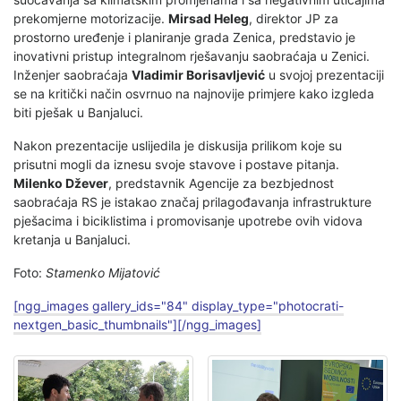
prekomjerne motorizacije.
Mirsad Heleg
, direktor JP za
prostorno uređenje i planiranje grada Zenica, predstavio je
inovativni pristup integralnom rješavanju saobraćaja u Zenici.
Inženjer saobraćaja
Vladimir Borisavljević
u svojoj prezentaciji
se na kritički način osvrnuo na najnovije primjere kako izgleda
biti pješak u Banjaluci.
Nakon prezentacije uslijedila je diskusija prilikom koje su
prisutni mogli da iznesu svoje stavove i postave pitanja.
Milenko Džever
, predstavnik Agencije za bezbjednost
saobraćaja RS je istakao značaj prilagođavanja infrastrukture
pješacima i biciklistima i promovisanje upotrebe ovih vidova
kretanja u Banjaluci.
Foto:
Stamenko Mijatović
[ngg_images gallery_ids="84" display_type="photocrati-
nextgen_basic_thumbnails"][/ngg_images]