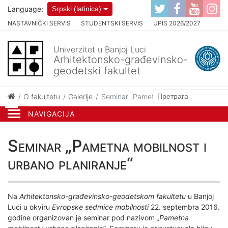
Language:
Srpski (latinica)
NASTAVNIČKI SERVIS
STUDENTSKI SERVIS
UPIS 2026/2027
Univerzitet u Banjoj Luci
Arhitektonsko-građevinsko-
geodetski fakultet
O fakultetu
Galerije
Seminar „Pametna mobilnost i urbano p
NAVIGACIJA
Seminar „Pametna mobilnost i
urbano planiranje“
Na
Arhitektonsko-građevinsko-geodetskom fakultetu
u Banjoj
Luci u okviru
Evropske sedmice mobilnosti
22. septembra 2016.
godine organizovan je seminar pod nazivom
„Pametna