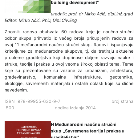
building development”
urednik: prof. dr Mirko Aćić, dipl.inž.građ
Editor: Mirko Aćić, PhD, Dipl.Civ.Eng
Zbornik radova obuhvata 60 radova koje je naučno-stručni
odbor skupa prihvatio iz većeg broja prikupljenih radova za
ovaj 11 međunarodni naučno-stručni skup. Radovi ispunjavaju
kriterijume za međunarodne skupove, tj. da tretiraju aktuelne
probleme graditeljstva koji doprinose daljem razvoju nauke i
struke, teorije i prakse u ovoj veoma širokoj oblasti tema. Teme
koje su prezentovane su vezane za urbanizam, arhitekturu,
građevinarstvo, komunalne infrastrukture, geotehnike,
ekologije, savremenih materijala i ostalih oblasti koje su slične
navedenim.
ISBN 978-99955-630-9-7 broj strana
500 godina izdanja 2014
H Međunarodni naučno stručni
skup „Savremena teorija i praksa u
graditeljstvu“