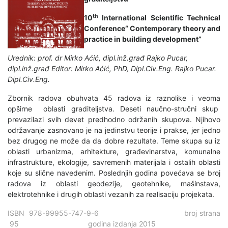
th
10
International Scientific Technical
Conference“ Contemporary theory and
practice in building development”
Urednik: prof. dr Mirko Aćić, dipl.inž.građ
Rajko Pucar,
dipl.inž.građ
Editor: Mirko Aćić, PhD, Dipl.Civ.Eng.
Rajko Pucar.
Dipl.Civ.Eng.
Zbornik radova obuhvata 45 radova iz raznolike i veoma
opširne oblasti graditeljstva. Deseti naučno-stručni skup
prevazilazi svih devet predhodno održanih skupova. Njihovo
održavanje zasnovano je na jedinstvu teorije i prakse, jer jedno
bez drugog ne može da da dobre rezultate. Teme skupa su iz
oblasti urbanizma, arhitekture, građevinarstva, komunalne
infrastrukture, ekologije, savremenih materijala i ostalih oblasti
koje su slične navedenim. Poslednjih godina povećava se broj
radova iz oblasti geodezije, geotehnike, mašinstava,
elektrotehnike i drugih oblasti vezanih za realiѕaciju projekata.
ISBN 978-99955-747-9-6 broj strana
95 godina izdanja 2015