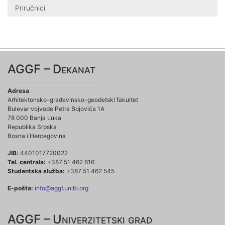
Priručnici
AGGF – Dekanat
Adresa
Arhitektonsko-građevinsko-geodetski fakultet
Bulevar vojvode Petra Bojovića 1A
78 000 Banja Luka
Republika Srpska
Bosna i Hercegovina
JIB:
4401017720022
Tel. centrala:
+387 51 462 616
Studentska služba:
+387 51 462 545
E-pošta:
info@aggf.unibl.org
AGGF – Univerzitetski grad