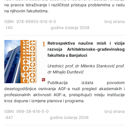
na pravce istraživanja i različitost pristupa problemima u radu
na njihovim fakultetima.
ISBN 978-99955-616-9-0 broj strana
140 godina izdanja 2008
Retrospektiva naučne misli i vizije
razvoja Arhitektonsko-građevinskog
fakulteta u Banjaluci
Urednici:
prof. dr Milenko Stanković
prof.
dr Mihajlo Đurđević
Publikacija izdata povodom
desetogodišnjice osnivanja AGF-a nudi pregled akademskih i
profesionalnih aktivnosti AGF-a, preispitujući misiju institucije
kroz dopune i izmjene planova i programa.
ISBN 999-38-616-5-0 broj strana
447 godina izdanja 2006