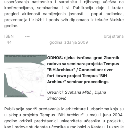
usavršavanja nastavnika i saradnika i njihovog učešća na
konferencijama, seminarima i sl. Publikacija daje i kratak
pregled aktivnosti namijenjenih javnosti – poput radionica,
prezentacija i izložbi, i popis svih diplomaca iz tekuće školske
godine.
ISBN --- broj strana
44 godina izdanja 2009
ODNOS: rijeka–tvrđava–grad
Zbornik
radova sa seminara projekta Tempus
''BiH Archicur"
/ Connection: river–
fort–town
project Tempus ''BiH
Archicur" seminar proceedings
Urednici: Svetlana Mitić , Dijana
Simonović
Publikacija sadrži predavanja iz arhitekture i urbanizma koja su
u sklopu projekta Tempus ''BiH Archicur" u maju i junu 2004.
godine održali predstavnici univerziteta učesnika u projektu,
kao i radove studenata učesnika u radionici o Kastelu, i ukazuje