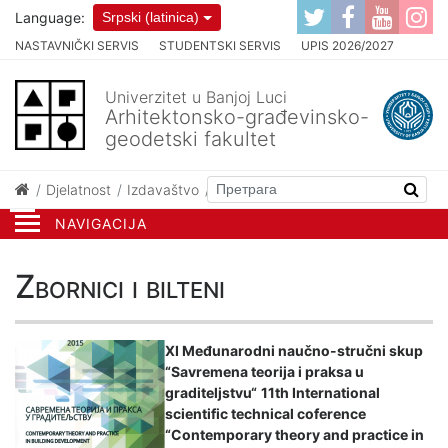
Language:
Srpski (latinica)
NASTAVNIČKI SERVIS
STUDENTSKI SERVIS
UPIS 2026/2027
Univerzitet u Banjoj Luci
Arhitektonsko-građevinsko-
geodetski fakultet
Djelatnost
Izdavaštvo
Zbornici i bilteni
NAVIGACIJA
Zbornici i bilteni
XI Međunarodni naučno-stručni skup
“Savremena teorija i praksa u
graditeljstvu“
11th International
scientific technical coference
“Contemporary theory and practice in