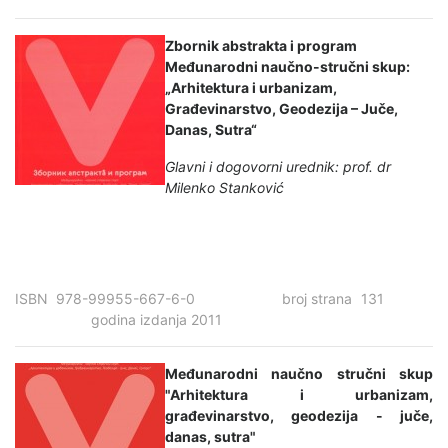
Zbornik abstrakta i program
Međunarodni naučno-stručni skup:
„Arhitektura i urbanizam,
Građevinarstvo, Geodezija – Juče,
Danas, Sutra“
Glavni i dogovorni urednik: prof. dr
Milenko Stanković
ISBN 978-99955-667-6-0 broj strana 131
godina izdanja 2011
Međunarodni naučno stručni skup
"Arhitektura i urbanizam,
građevinarstvo, geodezija - juče,
danas, sutra"