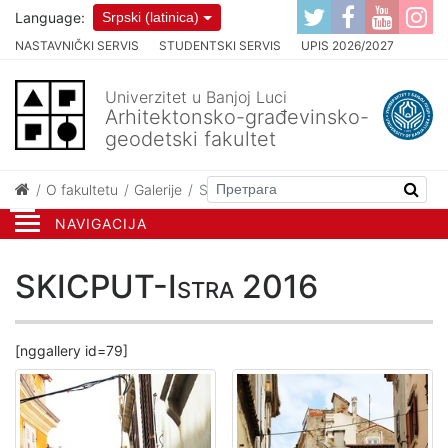
Language:
Srpski (latinica)
NASTAVNIČKI SERVIS
STUDENTSKI SERVIS
UPIS 2026/2027
Univerzitet u Banjoj Luci
Arhitektonsko-građevinsko-
geodetski fakultet
O fakultetu
Galerije
SKICPUT-Istra 2016
NAVIGACIJA
SKICPUT-Istra 2016
[nggallery id=79]