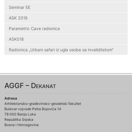
Seminar EE
ASK 2016
Parametric Cave radionica
ASK018
Radionica „Urbani safari iz ugla osobe sa invaliditetom“
AGGF – Dekanat
Adresa
Arhitektonsko-građevinsko-geodetski fakultet
Bulevar vojvode Petra Bojovića 1A
78 000 Banja Luka
Republika Srpska
Bosna i Hercegovina