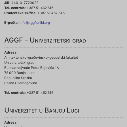
JIB:
4401017720022
Tel. centrala:
+387 51 462 616
Studentska služba:
+387 51 462 545
E-pošta:
info@aggf.unibl.org
AGGF – Univerzitetski grad
Adresa
Arhitektonsko-građevinsko-geodetski fakultet
Univerzitetski grad
Bulevar vojvode Petra Bojovića 1A
78 000 Banja Luka
Republika Srpska
Bosna i Hercegovina
Tel. centrala:
+387 51 462 616
Univerzitet u Banjoj Luci
Adresa