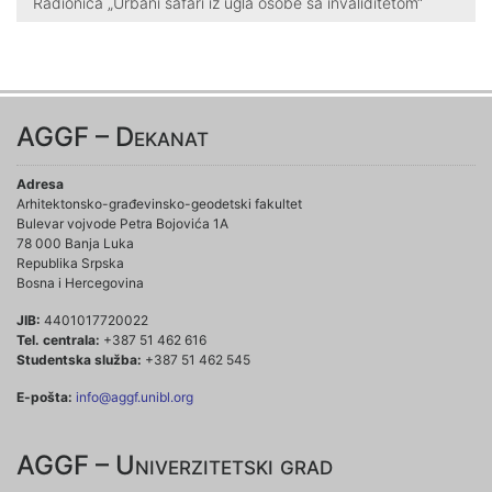
Radionica „Urbani safari iz ugla osobe sa invaliditetom“
AGGF – Dekanat
Adresa
Arhitektonsko-građevinsko-geodetski fakultet
Bulevar vojvode Petra Bojovića 1A
78 000 Banja Luka
Republika Srpska
Bosna i Hercegovina
JIB:
4401017720022
Tel. centrala:
+387 51 462 616
Studentska služba:
+387 51 462 545
E-pošta:
info@aggf.unibl.org
AGGF – Univerzitetski grad