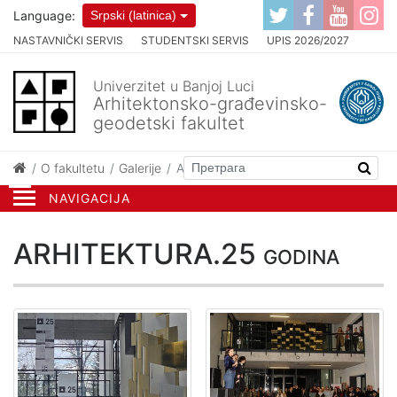
Language:
Srpski (latinica)
NASTAVNIČKI SERVIS
STUDENTSKI SERVIS
UPIS 2026/2027
Univerzitet u Banjoj Luci
Arhitektonsko-građevinsko-
geodetski fakultet
O fakultetu
Galerije
ARHITEKTURA.25 godina
NAVIGACIJA
ARHITEKTURA.25 godina