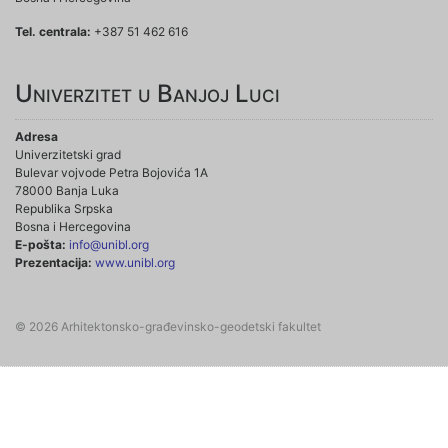
Tel. centrala:
+387 51 462 616
Univerzitet u Banjoj Luci
Adresa
Univerzitetski grad
Bulevar vojvode Petra Bojovića 1A
78000 Banja Luka
Republika Srpska
Bosna i Hercegovina
E-pošta:
info@unibl.org
Prezentacija:
www.unibl.org
© 2026 Arhitektonsko-građevinsko-geodetski fakultet