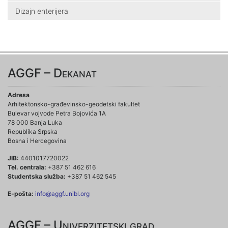
Dizajn enterijera
AGGF – Dekanat
Adresa
Arhitektonsko-građevinsko-geodetski fakultet
Bulevar vojvode Petra Bojovića 1A
78 000 Banja Luka
Republika Srpska
Bosna i Hercegovina
JIB:
4401017720022
Tel. centrala:
+387 51 462 616
Studentska služba:
+387 51 462 545
E-pošta:
info@aggf.unibl.org
AGGF – Univerzitetski grad