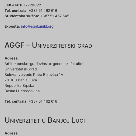
JIB:
4401017720022
Tel. centrala:
+387 51 462 616
Studentska služba:
+387 51 462 545
E-pošta:
info@aggf.unibl.org
AGGF – Univerzitetski grad
Adresa
Arhitektonsko-građevinsko-geodetski fakultet
Univerzitetski grad
Bulevar vojvode Petra Bojovića 1A
78 000 Banja Luka
Republika Srpska
Bosna i Hercegovina
Tel. centrala:
+387 51 462 616
Univerzitet u Banjoj Luci
Adresa