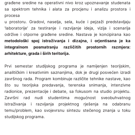
građene sredine na operativni nivo kroz upoznavanje studenata
sa spektrom tehnika i alata za procjenu i analizu prostora i
procesa
u prostoru. Gradovi, naselja, sela, kuće i pejzaži predstavljaju
'laboratorije' za testiranje i razvijanje ideja, vizija i scenarija
održive i otporne građene sredine. Nastava je koncipirana kao
metodološki spoj istraživanja i dizajna, i orjentisana je ka
integralnom posmatranju različitih prostornih razmjera:
arhitekture, grada i širih teritorija.
Prvi semestar studijskog programa je namijenjen teorijskim,
analitičkim i kreativnim saznanjima, dok je drugi posvećen izradi
završnog rada. Program kombinuje različite tehnike nastave, kao
što su teorijska predavanja, terenska snimanja, intenzivne
radionice, prezentacije i debate, sa fokusom na
studio projektu.
Završni rad nudi studentima mogućnost sveobuhvatnog
istraživanja i razvijanja projektnog rješenja na odabranu
temu/problem, kao svojevrsnu sintezu stečenog znanja u toku
studijskog programa.