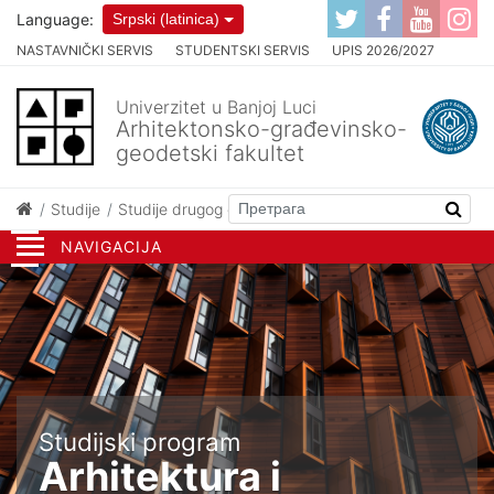
Language:
Srpski (latinica)
NASTAVNIČKI SERVIS
STUDENTSKI SERVIS
UPIS 2026/2027
Univerzitet u Banjoj Luci
Arhitektonsko-građevinsko-
geodetski fakultet
Studije
Studije drugog ciklusa
Arhitektura i urbanizam
NAVIGACIJA
Studijski program
Arhitektura i