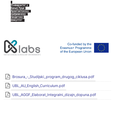
Brosura_-_Studijski_program_drugog_ciklusa.pdf
UBL_AU_English_Curriculum.pdf
UBL_AGGF_Elaborat_Integralni_dizajn_dopuna.pdf