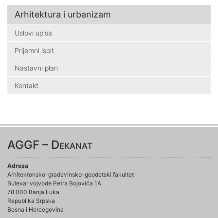
Arhitektura i urbanizam
Uslovi upisa
Prijemni ispit
Nastavni plan
Kontakt
AGGF – Dekanat
Adresa
Arhitektonsko-građevinsko-geodetski fakultet
Bulevar vojvode Petra Bojovića 1A
78 000 Banja Luka
Republika Srpska
Bosna i Hercegovina