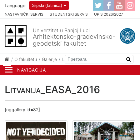
Language:
Srpski (latinica)
NASTAVNIČKI SERVIS
STUDENTSKI SERVIS
UPIS 2026/2027
Univerzitet u Banjoj Luci
Arhitektonsko-građevinsko-
geodetski fakultet
O fakultetu
Galerije
Litvanija_EASA_2016
NAVIGACIJA
Litvanija_EASA_2016
[nggallery id=82]