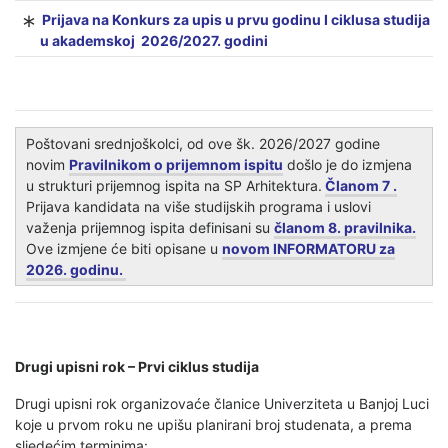
Prijava na Konkurs za upis u prvu godinu I ciklusa studija
u akademskoj 2026/2027. godini
Poštovani srednjoškolci, od ove šk. 2026/2027 godine
novim
Pravilnikom o prijemnom ispitu
došlo je do izmjena
u strukturi prijemnog ispita na SP Arhitektura.
Članom 7 .
Prijava kandidata na više studijskih programa i uslovi
važenja prijemnog ispita definisani su
članom 8. pravilnika.
Ove izmjene će biti opisane u
novom INFORMATORU za
2026. godinu.
Drugi upisni rok – Prvi ciklus studija
Drugi upisni rok organizovaće članice Univerziteta u Banjoj Luci
koje u prvom roku ne upišu planirani broj studenata, a prema
sljedećim terminima: