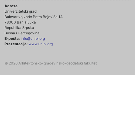
Adresa
Univerzitetski grad
Bulevar vojvode Petra Bojovića 1A
78000 Banja Luka
Republika Srpska
Bosna i Hercegovina
E-pošta:
info@unibl.org
Prezentacija:
www.unibl.org
© 2026 Arhitektonsko-građevinsko-geodetski fakultet