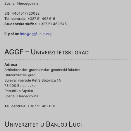
Bosna i Hercegovina
JIB:
4401017720022
Tel. centrala:
+387 51 462 616
Studentska služba:
+387 51 462 545
E-pošta:
info@aggf.unibl.org
AGGF – Univerzitetski grad
Adresa
Arhitektonsko-građevinsko-geodetski fakultet
Univerzitetski grad
Bulevar vojvode Petra Bojovića 1A
78 000 Banja Luka
Republika Srpska
Bosna i Hercegovina
Tel. centrala:
+387 51 462 616
Univerzitet u Banjoj Luci