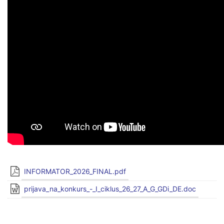
INFORMATOR_2026_FINAL.pdf
prijava_na_konkurs_-_I_ciklus_26_27_A_G_GDi_DE.doc