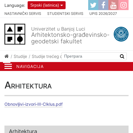
Language:
Srpski (latinica)
NASTAVNIČKI SERVIS
STUDENTSKI SERVIS
UPIS 2026/2027
Univerzitet u Banjoj Luci
Arhitektonsko-građevinsko-
geodetski fakultet
Studije
Studije trećeg ciklusa
Arhitektura
NAVIGACIJA
Arhitektura
Obnovljivi-izvori-III-CIklus.pdf
Arhitektura