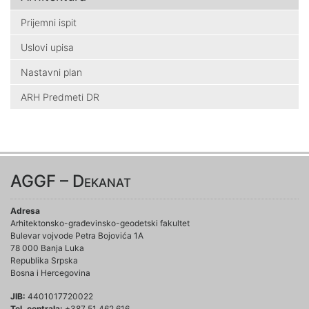
Prijemni ispit
Uslovi upisa
Nastavni plan
ARH Predmeti DR
AGGF – Dekanat
Adresa
Arhitektonsko-građevinsko-geodetski fakultet
Bulevar vojvode Petra Bojovića 1A
78 000 Banja Luka
Republika Srpska
Bosna i Hercegovina
JIB:
4401017720022
Tel. centrala:
+387 51 462 616