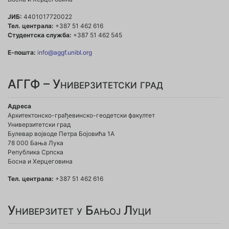
ЈИБ:
4401017720022
Тел. централа:
+387 51 462 616
Студентска служба:
+387 51 462 545
Е-пошта:
info@aggf.unibl.org
АГГФ – Универзитетски град
Адреса
Архитектонско-грађевинско-геодетски факултет
Универзитетски град
Булевар војводе Петра Бојовића 1A
78 000 Бања Лука
Република Српска
Босна и Херцеговина
Тел. централа:
+387 51 462 616
Универзитет у Бањој Луци