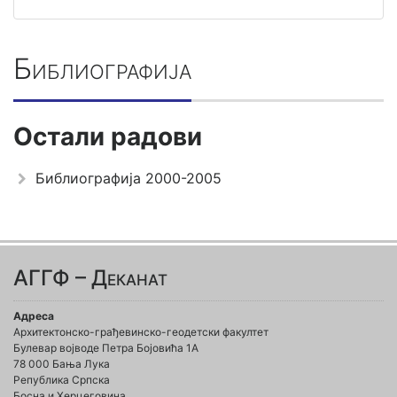
Библиографија
Остали радови
Библиографија 2000-2005
АГГФ – Деканат
Адреса
Архитектонско-грађевинско-геодетски факултет
Булевар војводе Петра Бојовића 1A
78 000 Бања Лука
Република Српска
Босна и Херцеговина