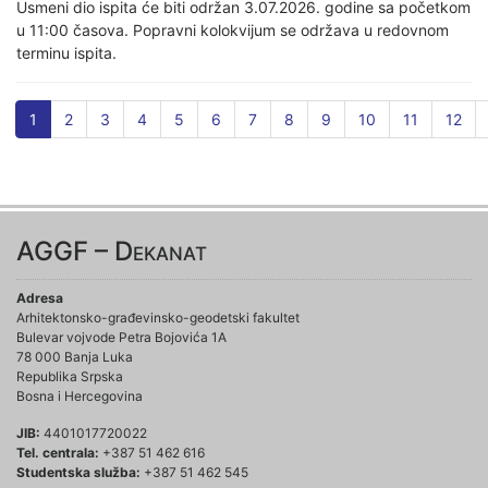
Usmeni dio ispita će biti održan 3.07.2026. godine sa početkom
u 11:00 časova. Popravni kolokvijum se održava u redovnom
terminu ispita.
1
2
3
4
5
6
7
8
9
10
11
12
AGGF – Dekanat
Adresa
Arhitektonsko-građevinsko-geodetski fakultet
Bulevar vojvode Petra Bojovića 1A
78 000 Banja Luka
Republika Srpska
Bosna i Hercegovina
JIB:
4401017720022
Tel. centrala:
+387 51 462 616
Studentska služba:
+387 51 462 545