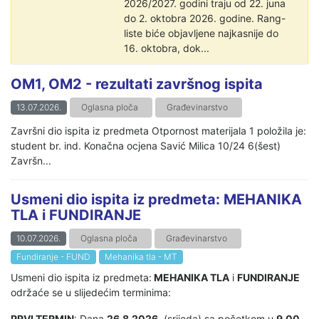
2026/2027. godini traju od 22. juna
do 2. oktobra 2026. godine. Rang-
liste biće objavljene najkasnije do
16. oktobra, dok...
OM1, OM2 - rezultati završnog ispita
13.07.2026.
Oglasna ploča
Građevinarstvo
Završni dio ispita iz predmeta Otpornost materijala 1 položila je:
student br. ind. Konačna ocjena Savić Milica 10/24 6(šest)
Završn...
Usmeni dio ispita iz predmeta: MEHANIKA
TLA i FUNDIRANJE
10.07.2026.
Oglasna ploča
Građevinarstvo
Fundiranje - FUND
Mehanika tla - MT
Usmeni dio ispita iz predmeta:
MEHANIKA TLA
i
FUNDIRANJE
održaće se u slijedećim terminima:
PRVI TERMIN
: Dana
26.8.2026
. (srijeda) sa početkom u
9.00