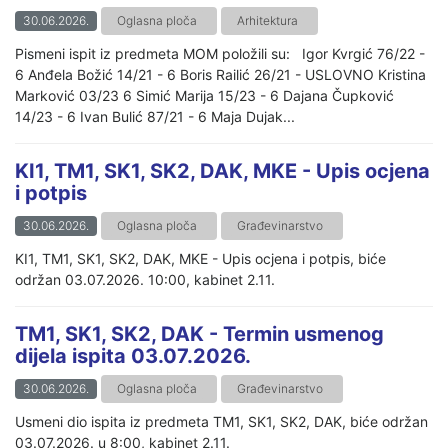
30.06.2026.
Oglasna ploča
Arhitektura
Pismeni ispit iz predmeta MOM položili su: Igor Kvrgić 76/22 -
6 Anđela Božić 14/21 - 6 Boris Railić 26/21 - USLOVNO Kristina
Marković 03/23 6 Simić Marija 15/23 - 6 Dajana Čupković
14/23 - 6 Ivan Bulić 87/21 - 6 Maja Dujak...
KI1, TM1, SK1, SK2, DAK, MKE - Upis ocjena
i potpis
30.06.2026.
Oglasna ploča
Građevinarstvo
KI1, TM1, SK1, SK2, DAK, MKE - Upis ocjena i potpis, biće
održan 03.07.2026. 10:00, kabinet 2.11.
TM1, SK1, SK2, DAK - Termin usmenog
dijela ispita 03.07.2026.
30.06.2026.
Oglasna ploča
Građevinarstvo
Usmeni dio ispita iz predmeta TM1, SK1, SK2, DAK, biće održan
03.07.2026. u 8:00, kabinet 2.11.