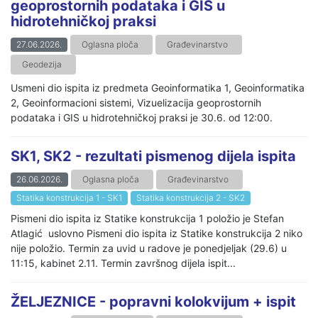
geoprostornih podataka i GIS u
hidrotehničkoj praksi
27.06.2026.
Oglasna ploča
Građevinarstvo
Geodezija
Usmeni dio ispita iz predmeta Geoinformatika 1, Geoinformatika
2, Geoinformacioni sistemi, Vizuelizacija geoprostornih
podataka i GIS u hidrotehničkoj praksi je 30.6. od 12:00.
SK1, SK2 - rezultati pismenog dijela ispita
26.06.2026.
Oglasna ploča
Građevinarstvo
Statika konstrukcija 1 - SK1
Statika konstrukcija 2 - SK2
Pismeni dio ispita iz Statike konstrukcija 1 položio je Stefan
Atlagić uslovno Pismeni dio ispita iz Statike konstrukcija 2 niko
nije položio. Termin za uvid u radove je ponedjeljak (29.6) u
11:15, kabinet 2.11. Termin završnog dijela ispit...
ŽELJEZNICE - popravni kolokvijum + ispit