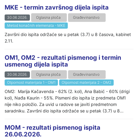
MKE - termin završnog dijela ispita
30.06.2026.
Oglasna ploča
Građevinarstvo
Metod konačnih elemenata - MKE
Završni dio ispita održaće se u petak (3.7) u 8 časova, kabinet
2.11.
OM1, OM2 - rezultati pismenog i termin
usmenog dijela ispita
30.06.2026.
Oglasna ploča
Građevinarstvo
Otpornost materijala 1 - OM1
Otpornost materijala 2 - OM2
OM2: Marija Kačavenda - 62% (2. kol), Ana Babić - 60% (drigi
kol), Nađa Kaurin - 55%. Pismeni dio ispita iz predmeta OM1
nije niko položio. Za uvid u radove se javiti predmetnom
saradniku. Završni dio ispita održaće se u petak (3.7) u 8...
MOM - rezultati pismenog ispita
26.06.2026.