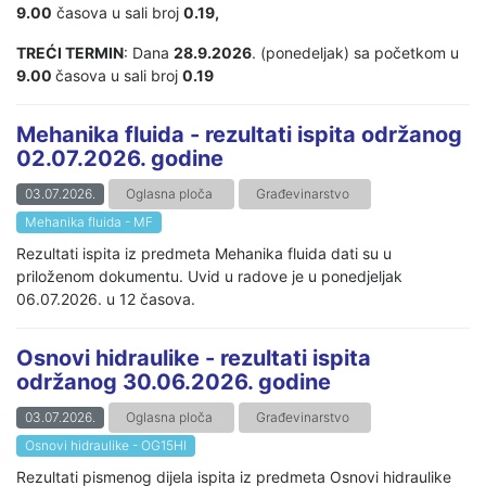
9.00
časova u sali broj
0.19,
TREĆI TERMIN
: Dana
28.9.2026
. (ponedeljak) sa početkom u
9.00
časova u sali broj
0.19
Mehanika fluida - rezultati ispita održanog
02.07.2026. godine
03.07.2026.
Oglasna ploča
Građevinarstvo
Mehanika fluida - MF
Rezultati ispita iz predmeta Mehanika fluida dati su u
priloženom dokumentu. Uvid u radove je u ponedjeljak
06.07.2026. u 12 časova.
Osnovi hidraulike - rezultati ispita
održanog 30.06.2026. godine
03.07.2026.
Oglasna ploča
Građevinarstvo
Osnovi hidraulike - OG15HI
Rezultati pismenog dijela ispita iz predmeta Osnovi hidraulike