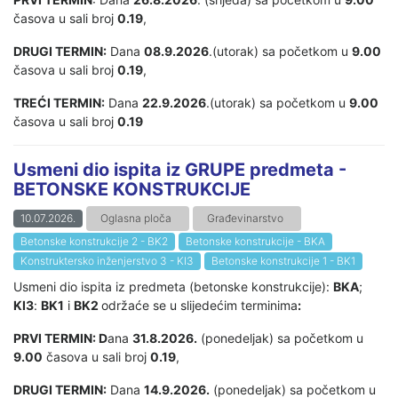
časova u sali broj
0.19
,
DRUGI TERMIN:
Dana
08.9.2026
.(utorak) sa početkom u
9.00
časova u sali broj
0.19
,
TREĆI TERMIN:
Dana
22.9.2026
.(utorak) sa početkom u
9.00
časova u sali broj
0.19
Usmeni dio ispita iz GRUPE predmeta -
BETONSKE KONSTRUKCIJE
10.07.2026.
Oglasna ploča
Građevinarstvo
Betonske konstrukcije 2 - BK2
Betonske konstrukcije - BKA
Konstruktersko inženjerstvo 3 - KI3
Betonske konstrukcije 1 - BK1
Usmeni dio ispita iz predmeta (betonske konstrukcije):
BKA
;
KI3
:
BK1
i
BK2
održaće se u slijedećim terminima
:
PRVI TERMIN: D
ana
31.8.2026.
(ponedeljak) sa početkom u
9.00
časova u sali broj
0.19
,
DRUGI TERMIN:
Dana
14.9.2026.
(ponedeljak) sa početkom u