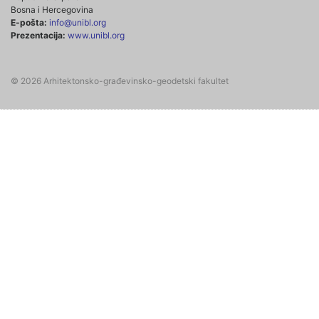
Bosna i Hercegovina
E-pošta:
info@unibl.org
Prezentacija:
www.unibl.org
© 2026 Arhitektonsko-građevinsko-geodetski fakultet