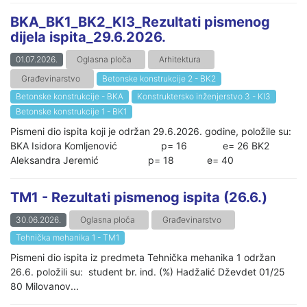
BKA_BK1_BK2_KI3_Rezultati pismenog
dijela ispita_29.6.2026.
01.07.2026.
Oglasna ploča
Arhitektura
Građevinarstvo
Betonske konstrukcije 2 - BK2
Betonske konstrukcije - BKA
Konstruktersko inženjerstvo 3 - KI3
Betonske konstrukcije 1 - BK1
Pismeni dio ispita koji je održan 29.6.2026. godine, položile su:
BKA Isidora Komljenović p= 16 e= 26 BK2
Aleksandra Jeremić p= 18 e= 40
TM1 - Rezultati pismenog ispita (26.6.)
30.06.2026.
Oglasna ploča
Građevinarstvo
Tehnička mehanika 1 - TM1
Pismeni dio ispita iz predmeta Tehnička mehanika 1 održan
26.6. položili su: student br. ind. (%) Hadžalić Dževdet 01/25
80 Milovanov...