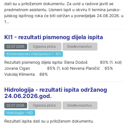
dati su u priloženom dokumentu. Za uvid u radove javiti se
predmetnom asistentu. Usmeni ispit u okviru II termina junsko-
julskog ispitnog roka će biti održan u ponedjeljak 24.08.2026. u
1...
KI1 - rezultati pismenog dijela ispita
02.07.2026.
Oglasna ploča
Građevinarstvo
Konstruktersko inženjerstvo 1 - KI1
Rezultati pismenog dijela ispita: Elena Dodoš 80% (1. kol)
Jovana Cigan 85% (1. kol) Nevena Planičić 65%
Vukolaj Klimenta 88%
Hidrologija - rezultati ispita održanog
24.06.2026.god.
02.07.2026.
Oglasna ploča
Građevinarstvo
Hidrologija - HID
Rezultati ispita dati su u priloženom dokumentu.