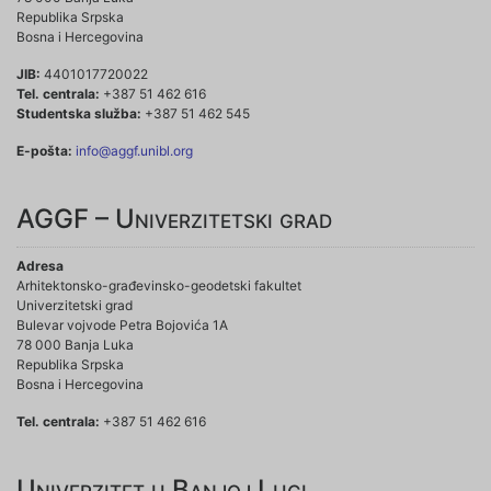
Republika Srpska
Bosna i Hercegovina
JIB:
4401017720022
Tel. centrala:
+387 51 462 616
Studentska služba:
+387 51 462 545
E-pošta:
info@aggf.unibl.org
AGGF – Univerzitetski grad
Adresa
Arhitektonsko-građevinsko-geodetski fakultet
Univerzitetski grad
Bulevar vojvode Petra Bojovića 1A
78 000 Banja Luka
Republika Srpska
Bosna i Hercegovina
Tel. centrala:
+387 51 462 616
Univerzitet u Banjoj Luci