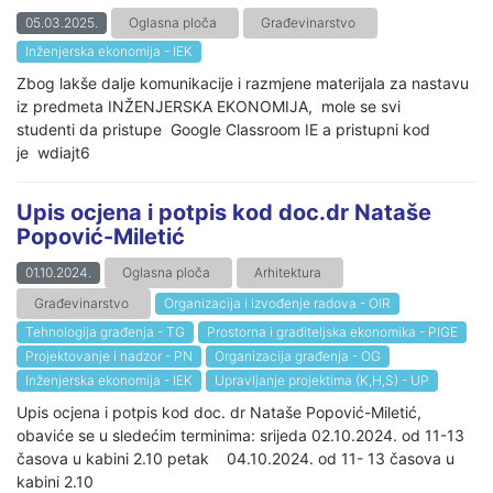
05.03.2025.
Oglasna ploča
Građevinarstvo
Inženjerska ekonomija - IEK
Zbog lakše dalje komunikacije i razmjene materijala za nastavu
iz predmeta INŽENJERSKA EKONOMIJA, mole se svi
studenti da pristupe Google Classroom IE a pristupni kod
je wdiajt6
Upis ocjena i potpis kod doc.dr Nataše
Popović-Miletić
01.10.2024.
Oglasna ploča
Arhitektura
Građevinarstvo
Organizacija i izvođenje radova - OIR
Tehnologija građenja - TG
Prostorna i graditeljska ekonomika - PIGE
Projektovanje i nadzor - PN
Organizacija građenja - OG
Inženjerska ekonomija - IEK
Upravljanje projektima (K,H,S) - UP
Upis ocjena i potpis kod doc. dr Nataše Popović-Miletić,
obaviće se u sledećim terminima: srijeda 02.10.2024. od 11-13
časova u kabini 2.10 petak 04.10.2024. od 11- 13 časova u
kabini 2.10