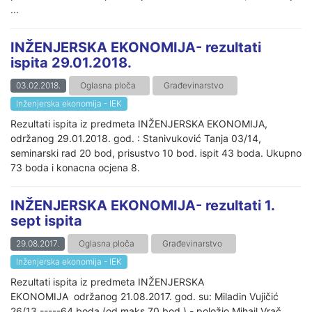
...
INŽENJERSKA EKONOMIJA- rezultati
ispita 29.01.2018.
03.02.2018.
Oglasna ploča
Građevinarstvo
Inženjerska ekonomija - IEK
Rezultati ispita iz predmeta INŽENJERSKA EKONOMIJA,
održanog 29.01.2018. god. : Stanivuković Tanja 03/14,
seminarski rad 20 bod, prisustvo 10 bod. ispit 43 boda. Ukupno
73 boda i konacna ocjena 8.
INŽENJERSKA EKONOMIJA- rezultati 1.
sept ispita
29.08.2017.
Oglasna ploča
Građevinarstvo
Inženjerska ekonomija - IEK
Rezultati ispita iz predmeta INŽENJERSKA
EKONOMIJA održanog 21.08.2017. god. su: Miladin Vujičić
26/13 -----64 boda (od maks 70 bod.) - položio Mihail Vrač