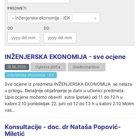
PREDMETI
×
Inženjerska ekonomija - IEK
×
OD
DO
INŽENJERSKA EKONOMIJA - sve ocjene
18.06.2026.
Oglasna ploča
Građevinarstvo
Inženjerska ekonomija - IEK
Sve ocjene iz predmeta INŽENJERSKA EKONOMIJA se nalaze
u prilogu. Detaljnije objašnjenje je dato u učionici predmeta.
Upis ocjena možemo obaviti sutra (petak) od 11 do 12 h u
kabini 2.10 ponedeljak 22. juni od 12 do 13 h u kabini 2.10 Molim
vas...
Konsultacije - doc. dr Nataša Popović-
Miletić