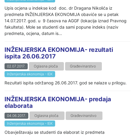
Upis ocjena u indekse kod doc. dr Dragana Nikolića iz
predmeta INŽENJERSKA EKONOMIJA obaviće se u petak
14.07.2017. god. u 9 časova na AGGF (lokacija iznad Pravnog
fakulteta). Mole se studenti da sami popune indeks (naziv
predmeta, ocjena, datum is...
INŽENJERSKA EKONOMIJA- rezultati
ispita 26.06.2017
02.07.2017.
Oglasna ploča
Građevinarstvo
Inženjerska ekonomija - IEK
Rezultati ispita održanog 26.06.2017. god se nalaze u prilogu.
INŽENJERSKA EKONOMIJA- predaja
elaborata
04.06.2017.
Oglasna ploča
Građevinarstvo
Inženjerska ekonomija - IEK
Obavještavaju se studenti da elaborat iz predmeta