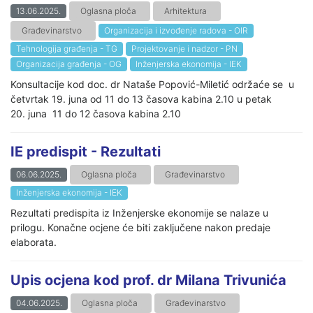
13.06.2025.
Oglasna ploča
Arhitektura
Građevinarstvo
Organizacija i izvođenje radova - OIR
Tehnologija građenja - TG
Projektovanje i nadzor - PN
Organizacija građenja - OG
Inženjerska ekonomija - IEK
Konsultacije kod doc. dr Nataše Popović-Miletić održaće se u
četvrtak 19. juna od 11 do 13 časova kabina 2.10 u petak
20. juna 11 do 12 časova kabina 2.10
IE predispit - Rezultati
06.06.2025.
Oglasna ploča
Građevinarstvo
Inženjerska ekonomija - IEK
Rezultati predispita iz Inženjerske ekonomije se nalaze u
prilogu. Konačne ocjene će biti zaključene nakon predaje
elaborata.
Upis ocjena kod prof. dr Milana Trivunića
04.06.2025.
Oglasna ploča
Građevinarstvo