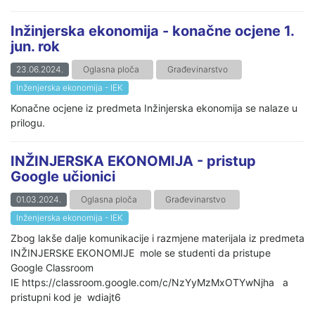
Inžinjerska ekonomija - konačne ocjene 1.
jun. rok
23.06.2024.
Oglasna ploča
Građevinarstvo
Inženjerska ekonomija - IEK
Konačne ocjene iz predmeta Inžinjerska ekonomija se nalaze u
prilogu.
INŽINJERSKA EKONOMIJA - pristup
Google učionici
01.03.2024.
Oglasna ploča
Građevinarstvo
Inženjerska ekonomija - IEK
Zbog lakše dalje komunikacije i razmjene materijala iz predmeta
INŽINJERSKE EKONOMIJE mole se studenti da pristupe
Google Classroom
IE https://classroom.google.com/c/NzYyMzMxOTYwNjha a
pristupni kod je wdiajt6