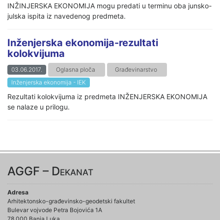
INŽINJERSKA EKONOMIJA mogu predati u terminu oba junsko-
julska ispita iz navedenog predmeta.
Inženjerska ekonomija-rezultati
kolokvijuma
03.06.2017.
Oglasna ploča
Građevinarstvo
Inženjerska ekonomija - IEK
Rezultati kolokvijuma iz predmeta INŽENJERSKA EKONOMIJA
se nalaze u prilogu.
AGGF – Dekanat
Adresa
Arhitektonsko-građevinsko-geodetski fakultet
Bulevar vojvode Petra Bojovića 1A
78 000 Banja Luka