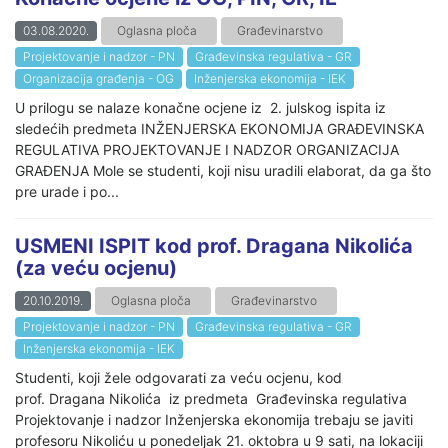
03.08.2020.
Oglasna ploča
Građevinarstvo
Projektovanje i nadzor - PN
Građevinska regulativa - GR
Organizacija građenja - OG
Inženjerska ekonomija - IEK
U prilogu se nalaze konačne ocjene iz 2. julskog ispita iz
sledećih predmeta INŽENJERSKA EKONOMIJA GRAĐEVINSKA
REGULATIVA PROJEKTOVANJE I NADZOR ORGANIZACIJA
GRAĐENJA Mole se studenti, koji nisu uradili elaborat, da ga što
pre urade i po...
USMENI ISPIT kod prof. Dragana Nikolića
(za veću ocjenu)
20.10.2019.
Oglasna ploča
Građevinarstvo
Projektovanje i nadzor - PN
Građevinska regulativa - GR
Inženjerska ekonomija - IEK
Studenti, koji žele odgovarati za veću ocjenu, kod
prof. Dragana Nikolića iz predmeta Građevinska regulativa
Projektovanje i nadzor Inženjerska ekonomija trebaju se javiti
profesoru Nikoliću u ponedeljak 21. oktobra u 9 sati, na lokaciji