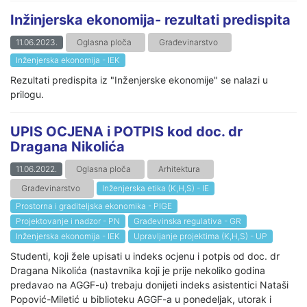
Inžinjerska ekonomija- rezultati predispita
11.06.2023.
Oglasna ploča
Građevinarstvo
Inženjerska ekonomija - IEK
Rezultati predispita iz "Inženjerske ekonomije" se nalazi u
prilogu.
UPIS OCJENA i POTPIS kod doc. dr
Dragana Nikolića
11.06.2022.
Oglasna ploča
Arhitektura
Građevinarstvo
Inženjerska etika (K,H,S) - IE
Prostorna i graditeljska ekonomika - PIGE
Projektovanje i nadzor - PN
Građevinska regulativa - GR
Inženjerska ekonomija - IEK
Upravljanje projektima (K,H,S) - UP
Studenti, koji žele upisati u indeks ocjenu i potpis od doc. dr
Dragana Nikolića (nastavnika koji je prije nekoliko godina
predavao na AGGF-u) trebaju donijeti indeks asistentici Nataši
Popović-Miletić u biblioteku AGGF-a u ponedeljak, utorak i