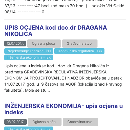
37/13 ----------47 bod. (od maks 70 bod. ) - položio Vid Đekić
08/14 ------------- 0 ...
UPIS OCJENA kod doc.dr DRAGANA
NIKOLIĆA
12.07.2017.
Oglasna ploča
Građevinarstvo
Projektovanje i nadzor - PN
Građevinska regulativa - GR
Inženjerska ekonomija - IEK
Upis ocjena u indekse kod doc. dr Dragana Nikolića iz
predmeta GRAĐEVINSKA REGULATIVA INŽENJERSKA
EKONOMIJA PROJEKTOVANJE I NADZOR obaviće se u petak
14.07.2017. god. u 9 časova na AGGF (lokacija iznad Pravnog
fakulteta). Mole se stu...
INŽENJERSKA EKONOMIJA- upis ocjena u
indeks
08.07.2017.
Oglasna ploča
Građevinarstvo
Inženjerska ekonomija - IEK