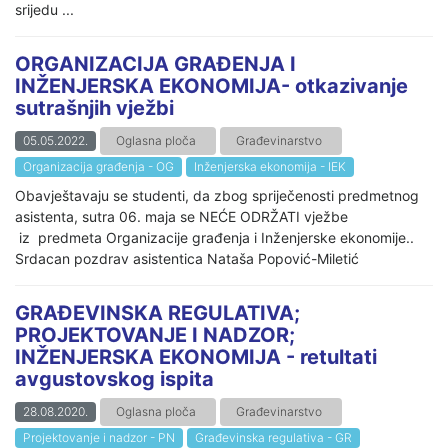
srijedu ...
ORGANIZACIJA GRAĐENJA I
INŽENJERSKA EKONOMIJA- otkazivanje
sutrašnjih vježbi
05.05.2022.
Oglasna ploča
Građevinarstvo
Organizacija građenja - OG
Inženjerska ekonomija - IEK
Obavještavaju se studenti, da zbog spriječenosti predmetnog
asistenta, sutra 06. maja se NEĆE ODRŽATI vježbe
iz predmeta Organizacije građenja i Inženjerske ekonomije..
Srdacan pozdrav asistentica Nataša Popović-Miletić
GRAĐEVINSKA REGULATIVA;
PROJEKTOVANJE I NADZOR;
INŽENJERSKA EKONOMIJA - retultati
avgustovskog ispita
28.08.2020.
Oglasna ploča
Građevinarstvo
Projektovanje i nadzor - PN
Građevinska regulativa - GR