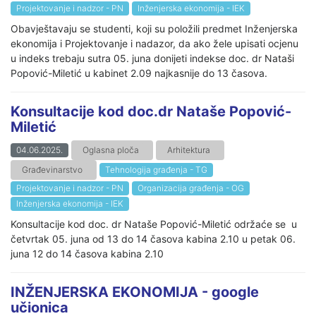
Projektovanje i nadzor - PN
Inženjerska ekonomija - IEK
Obavještavaju se studenti, koji su položili predmet Inženjerska
ekonomija i Projektovanje i nadazor, da ako žele upisati ocjenu
u indeks trebaju sutra 05. juna donijeti indekse doc. dr Nataši
Popović-Miletić u kabinet 2.09 najkasnije do 13 časova.
Konsultacije kod doc.dr Nataše Popović-
Miletić
04.06.2025.
Oglasna ploča
Arhitektura
Građevinarstvo
Tehnologija građenja - TG
Projektovanje i nadzor - PN
Organizacija građenja - OG
Inženjerska ekonomija - IEK
Konsultacije kod doc. dr Nataše Popović-Miletić održaće se u
četvrtak 05. juna od 13 do 14 časova kabina 2.10 u petak 06.
juna 12 do 14 časova kabina 2.10
INŽENJERSKA EKONOMIJA - google
učionica