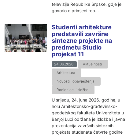
televizije Republike Srpske, gdje je
govorio o primjeni rob...
Studenti arhitekture
predstavili završne
sintezne projekte na
predmetu Studio
projekat 11
24.06.2026.
Aktuelnosti
Arhitektura
Novosti i obavještenja
Radionice i izložbe
U srijedu, 24. juna 2026. godine, u
holu Arhitektonsko-građevinsko-
geodetskog fakulteta Univerziteta u
Banjoj Luci održana je izložba i javna
prezentacija završnih sinteznih
projekata studenata četvrte godine