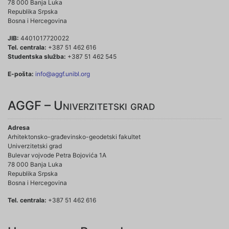
78 000 Banja Luka
Republika Srpska
Bosna i Hercegovina
JIB:
4401017720022
Tel. centrala:
+387 51 462 616
Studentska služba:
+387 51 462 545
E-pošta:
info@aggf.unibl.org
AGGF – Univerzitetski grad
Adresa
Arhitektonsko-građevinsko-geodetski fakultet
Univerzitetski grad
Bulevar vojvode Petra Bojovića 1A
78 000 Banja Luka
Republika Srpska
Bosna i Hercegovina
Tel. centrala:
+387 51 462 616