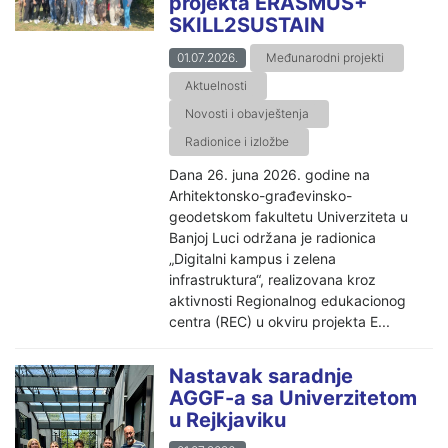
projekta ERASMUS+
SKILL2SUSTAIN
01.07.2026.
Međunarodni projekti
Aktuelnosti
Novosti i obavještenja
Radionice i izložbe
Dana 26. juna 2026. godine na
Arhitektonsko-građevinsko-
geodetskom fakultetu Univerziteta u
Banjoj Luci održana je radionica
„Digitalni kampus i zelena
infrastruktura“, realizovana kroz
aktivnosti Regionalnog edukacionog
centra (REC) u okviru projekta E...
Nastavak saradnje
AGGF-a sa Univerzitetom
u Rejkjaviku