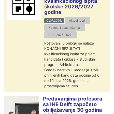
kvalifikacionog ispita
školske 2026/2027
godine
01.07.2026.
Aktuelnosti
Novosti i obavještenja
UPIS 2026/2027
Poštovani, u prilogu se nalaze
KONAČNI REZULTATI
kvalifikacionog ispita za prijem
kandidata I ciklusa – studijskih
program Arhitektura,
Građevinarstvo i Geodezija. Upis
primljenih kandidata počinje od 6.
do 10. jula 2026. godine. u
prostorijama Studen...
Predavanjima profesora
sa IHE Delft započeto
obilježavanje 30 godina