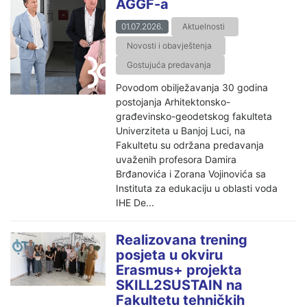
AGGF-a
01.07.2026.
Aktuelnosti
Novosti i obavještenja
Gostujuća predavanja
Povodom obilježavanja 30 godina
postojanja Arhitektonsko-
građevinsko-geodetskog fakulteta
Univerziteta u Banjoj Luci, na
Fakultetu su održana predavanja
uvaženih profesora Damira
Brđanovića i Zorana Vojinovića sa
Instituta za edukaciju u oblasti voda
IHE De...
Realizovana trening
posjeta u okviru
Erasmus+ projekta
SKILL2SUSTAIN na
Fakultetu tehničkih