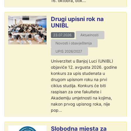
16. oktobra, dok...
Drugi upisni rok na
UNIBL
23.07.2026.
Aktuelnosti
Novosti i obavještenja
UPIS 2026/2027
Univerzitet u Banjoj Luci (UNIBL)
objaviće 12. avgusta 2026. godine
konkurs za upis studenata u
drugom upisnom roku na prvi
ciklus studija. Konkurs će biti
raspisan za one fakultete i
Akademiju umjetnosti na kojima,
nakon prvog upisnog roka, nije
pop...
Slobodna mjesta za