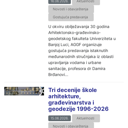
16.06.2026.
Aktuelnosti
Novosti i obavještenja
Gostujuća predavanja
U okviru obilježavanja 30 godina
Arhitektonsko-građevinsko-
geodetskog fakulteta Univerziteta u
Banjoj Luci, AGGF organizuje
gostujuća predavanja istaknutih
međunarodnih stručnjaka iz oblasti
upravljanja vodama i urbane
sanitacije, profesora dr Damira
Brđanovi...
Tri decenije škole
arhitekture,
građevinarstva i
geodezije 1996-2026
15.06.2026.
Aktuelnosti
Novosti i obavještenja