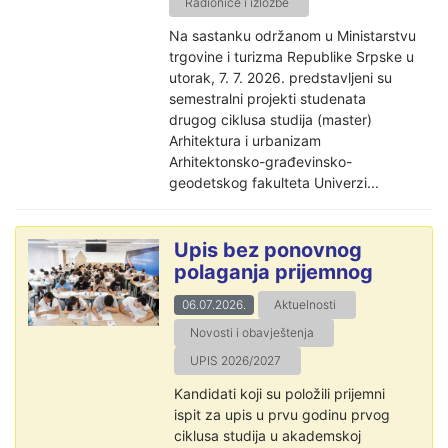
Radionice i izložbe
Na sastanku održanom u Ministarstvu
trgovine i turizma Republike Srpske u
utorak, 7. 7. 2026. predstavljeni su
semestralni projekti studenata
drugog ciklusa studija (master)
Arhitektura i urbanizam
Arhitektonsko-građevinsko-
geodetskog fakulteta Univerzi...
Upis bez ponovnog
polaganja prijemnog
06.07.2026.
Aktuelnosti
Novosti i obavještenja
UPIS 2026/2027
Kandidati koji su položili prijemni
ispit za upis u prvu godinu prvog
ciklusa studija u akademskoj