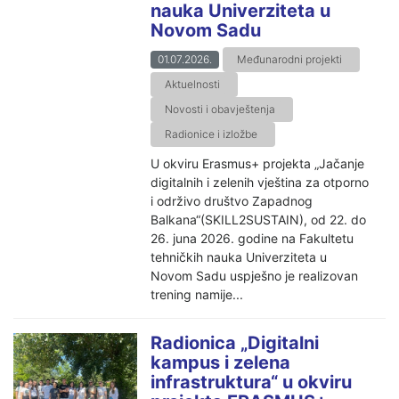
nauka Univerziteta u
Novom Sadu
01.07.2026.
Međunarodni projekti
Aktuelnosti
Novosti i obavještenja
Radionice i izložbe
U okviru Erasmus+ projekta „Jačanje
digitalnih i zelenih vještina za otporno
i održivo društvo Zapadnog
Balkana“(SKILL2SUSTAIN), od 22. do
26. juna 2026. godine na Fakultetu
tehničkih nauka Univerziteta u
Novom Sadu uspješno je realizovan
trening namije...
Radionica „Digitalni
kampus i zelena
infrastruktura“ u okviru