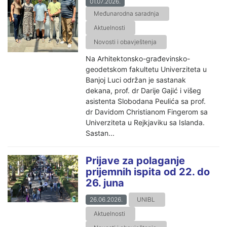
01.07.2026.
Međunarodna saradnja
Aktuelnosti
Novosti i obavještenja
Na Arhitektonsko-građevinsko-
geodetskom fakultetu Univerziteta u
Banjoj Luci održan je sastanak
dekana, prof. dr Darije Gajić i višeg
asistenta Slobodana Peulića sa prof.
dr Davidom Christianom Fingerom sa
Univerziteta u Rejkjaviku sa Islanda.
Sastan...
Prijave za polaganje
prijemnih ispita od 22. do
26. juna
26.06.2026.
UNIBL
Aktuelnosti