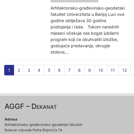
Arhitektonsko-građevinsko-geodetski
fakultet Univerziteta u Banjoj Luci ove
godine obilježava 30 godina
postojanja i rada. Tokom narednih
mjeseci očekuje nas bogat jubilarni
program koji će obuhvatiti izložbe,
gostujuća predavanja, okrugle
stolove,...
1
2
3
4
5
6
7
8
9
10
11
12
AGGF – Dekanat
Adresa
Arhitektonsko-građevinsko-geodetski fakultet
Bulevar vojvode Petra Bojovića 1A