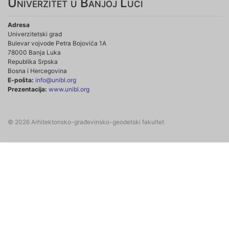
Univerzitet u Banjoj Luci
Adresa
Univerzitetski grad
Bulevar vojvode Petra Bojovića 1A
78000 Banja Luka
Republika Srpska
Bosna i Hercegovina
E-pošta:
info@unibl.org
Prezentacija:
www.unibl.org
© 2026 Arhitektonsko-građevinsko-geodetski fakultet