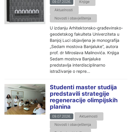
09.07.2026.
Knjige
Aktuelnosti
Novosti i obavještenja
U izdanju Arhitektonsko-građevinsko-
geodetskog fakulteta Univerziteta u
Banjoj Luci objavljena je monografija
„Sedam mostova Banjaluke“, autora
prof. dr Miroslava Malinovića. Knjiga
Sedam mostova Banjaluke
predstavlja interdisciplinarno
istraživanje o repre...
Studenti master studija
predstavili strategije
regeneracije olimpijskih
planina
09.07.2026.
Aktuelnosti
Novosti i obavještenja