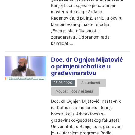
Banjoj Luci uspješno je odbranjen
master rad kolege Srđana
Radanovića, dipl. inž. arhit., u okviru
kombinovanog master studija
„Energetska efikasnost u
zgradarstvu“. Odbranom rada
kandidat ...
Doc. dr Ognjen Mijatović
o primjeni robotike u
građevinarstvu
25.06.2026.
Aktuelnosti
Novosti i obavještenja
Doc. dr Ognjen Mijatović, nastavnik
na Katedri za mehaniku i teoriju
konstrukcija Arhitektonsko-
građevinsko-geodetskog fakulteta
Univerziteta u Banjoj Luci, gostovao
je u Jutarnjem programu Radio-