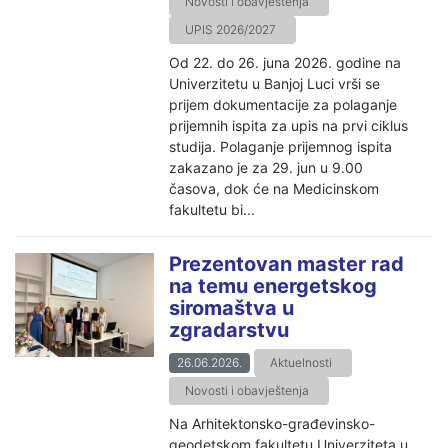
Novosti i obavještenja
UPIS 2026/2027
Od 22. do 26. juna 2026. godine na
Univerzitetu u Banjoj Luci vrši se
prijem dokumentacije za polaganje
prijemnih ispita za upis na prvi ciklus
studija. Polaganje prijemnog ispita
zakazano je za 29. jun u 9.00
časova, dok će na Medicinskom
fakultetu bi...
Prezentovan master rad
na temu energetskog
siromaštva u
zgradarstvu
26.06.2026.
Aktuelnosti
Novosti i obavještenja
Na Arhitektonsko-građevinsko-
geodetskom fakultetu Univerziteta u