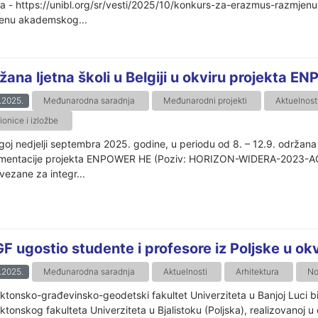
ja - https://unibl.org/sr/vesti/2025/10/konkurs-za-erazmus-razmje
enu akademskog...
žana ljetna školi u Belgiji u okviru projekta 
.2025.
Međunarodna saradnja
Međunarodni projekti
Aktuelnost
onice i izložbe
goj nedjelji septembra 2025. godine, u periodu od 8. – 12.9. održana 
mentacije projekta ENPOWER HE (Poziv: HORIZON-WIDERA-2023-ACCESS
vezane za integr...
F ugostio studente i profesore iz Poljske u ok
.2025.
Međunarodna saradnja
Aktuelnosti
Arhitektura
No
ektonsko-građevinsko-geodetski fakultet Univerziteta u Banjoj Luci bi
ektonskog fakulteta Univerziteta u Bjalistoku (Poljska), realizovanoj 