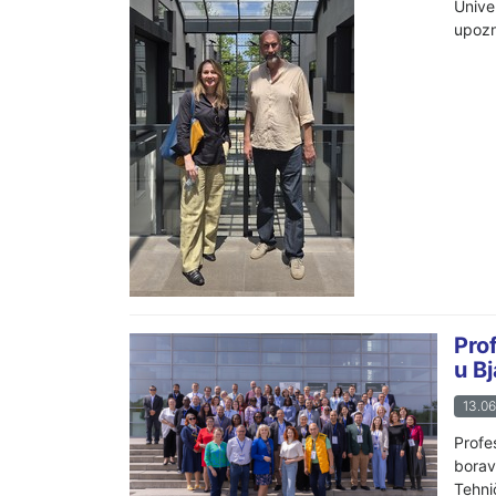
Unive
upozn
Pro
u Bj
13.06
Profe
borav
Tehnič