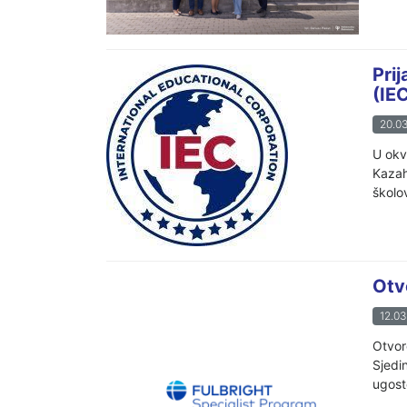
Pri
(IE
20.03
U okv
Kazah
školov
Otv
12.03
Otvor
Sjedi
ugost