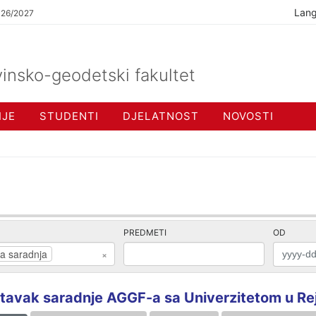
Lan
026/2027
insko-geodetski fakultet
IJE
STUDENTI
DJELATNOST
NOVOSTI
PREDMETI
OD
a saradnja
×
tavak saradnje AGGF-a sa Univerzitetom u Re