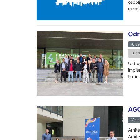
osobl
razmj
Odr
16.09
Radi
U dru
imple
teme 
AGG
31.05
Arhit
Arhit