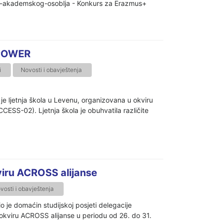
nu-akademskog-osoblja - Konkurs za Erazmus+
ENPOWER
i
Novosti i obavještenja
je ljetnja škola u Levenu, organizovana u okviru
-02). Ljetnja škola je obuhvatila različite
viru ACROSS alijanse
vosti i obavještenja
o je domaćin studijskoj posjeti delegacije
u okviru ACROSS alijanse u periodu od 26. do 31.