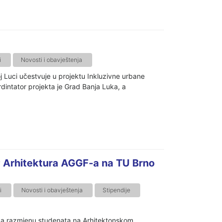
i
Novosti i obavještenja
 Luci učestvuje u projektu Inkluzivne urbane
dintator projekta je Grad Banja Luka, a
 Arhitektura AGGF-a na TU Brno
i
Novosti i obavještenja
Stipendije
za razmjenu studenata na Arhitektonskom