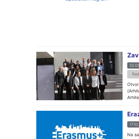
Zav
02.03
Radi
Otvor
(Arhi
Arhit
Era
17.10
Na sa