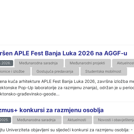
ršen APLE Fest Banja Luka 2026 na AGGF-u
.2026.
Međunarodna saradnja
Međunarodni projekti
Aktuelnost
onice i izložbe
Gostujuća predavanja
Studentska mobilnost
ena kuća arhitekture APLE Fest Banja Luka 2026, završna izložba
tektonske Pop-Up laboratorije za razmjenu znanja), održan je u peri
ektonsko-građevinsko-geode...
zmus+ konkursi za razmjenu osoblja
.2025.
Međunarodna saradnja
Aktuelnosti
Novosti i obavještenj
jtu Univerziteta objavljeni su sljedeći konkursi za razmjenu osoblj