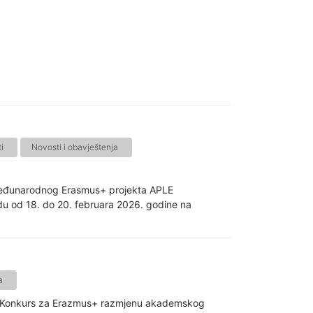
i
Novosti i obavještenja
 međunarodnog Erasmus+ projekta APLE
odu od 18. do 20. februara 2026. godine na
a
a: - Konkurs za Erazmus+ razmjenu akademskog