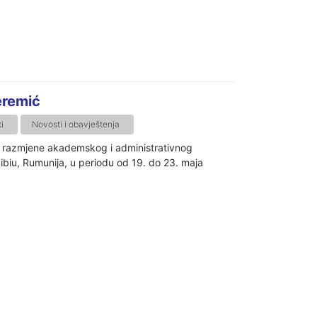
eremić
i
Novosti i obavještenja
a razmjene akademskog i administrativnog
biu, Rumunija, u periodu od 19. do 23. maja