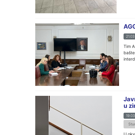
AGG
21.03
Tim A
bašte
interd
Jav
u z
19.03
Stu
U okv