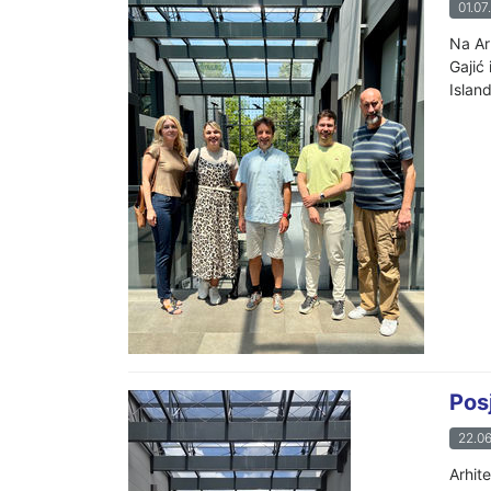
01.07
Na Ar
Gajić
Island
Pos
22.06
Arhit