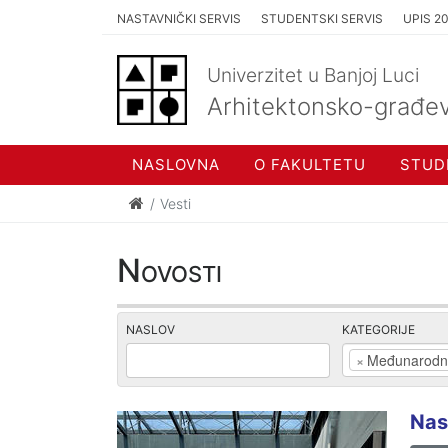
NASTAVNIČKI SERVIS
STUDENTSKI SERVIS
UPIS 2
Univerzitet u Banjoj Luci
Arhitektonsko-građev
NASLOVNA
O FAKULTETU
STUD
Vesti
Novosti
NASLOV
KATEGORIJE
×
Međunarodn
Nas