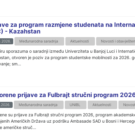
jave za program razmjene studenata na Interna
C) - Kazahstan
.2026.
Međunarodna saradnja
Aktuelnosti
Novosti i obavješten
iru sporazuma o saradnji između Univerziteta u Banjoj Luci i Internati
stan, otvoren je poziv za program studentske mobilnosti za 2026. 
anje; sm...
orene prijave za Fulbrajt stručni program 202
.2026.
Međunarodna saradnja
UNIBL
Aktuelnosti
Novosti
ene su prijave za Fulbrajt stručni program 2026, program akademske 
njenih Američkih Država uz podršku Ambasade SAD u Bosni i Hercego
e američke struč...