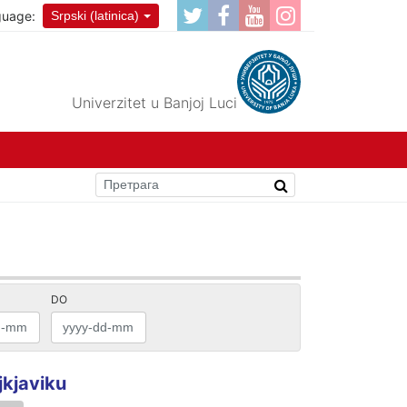
guage:
Srpski (latinica)
Univerzitet u Banjoj Luci
DO
jkjaviku