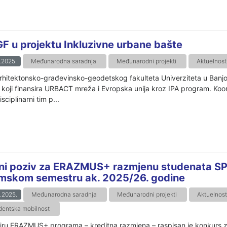
F u projektu Inkluzivne urbane bašte
.2025.
Međunarodna saradnja
Međunarodni projekti
Aktuelnost
rhitektonsko-građevinsko-geodetskog fakulteta Univerziteta u Banjoj
 koji finansira URBACT mreža i Evropska unija kroz IPA program. Koor
isciplinarni tim p...
ni poziv za ERAZMUS+ razmjenu studenata SP
imskom semestru ak. 2025/26. godine
.2025.
Međunarodna saradnja
Međunarodni projekti
Aktuelnost
dentska mobilnost
iru ERAZMUS+ programa – kreditna razmjena – raspisan je konkurs 