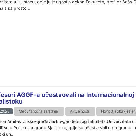
rziteta u Hjustonu, gdje ju je ugostio dekan Fakulteta, prof. dr Saša
ala sa prosto...
fesori AGGF-a učestvovali na Internacionalnoj
alistoku
.2026.
Međunarodna saradnja
Aktuelnosti
Novosti i obavješten
sori Arhitektonsko-građevinsko-geodetskog fakulteta Univerziteta u Ba
ili su u Poljskoj, u gradu Bjalistoku, gdje su učestvovali u programu 
ki un...