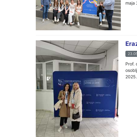
maja 
Era
23.05
Prof.
osobl
2025.