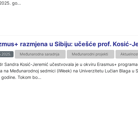
2025. go...
zmus+ razmjena u Sibiju: učešće prof. Kosić-J
.2025.
Međunarodna saradnja
Međunarodni projekti
Aktuelnost
 dr Sandra Kosić-Jeremić učestvovala je u okviru Erasmus+ program
ja na Međunarodnoj sedmici (iWeek) na Univerzitetu Lučian Blaga u Si
 godine. Tokom bo...