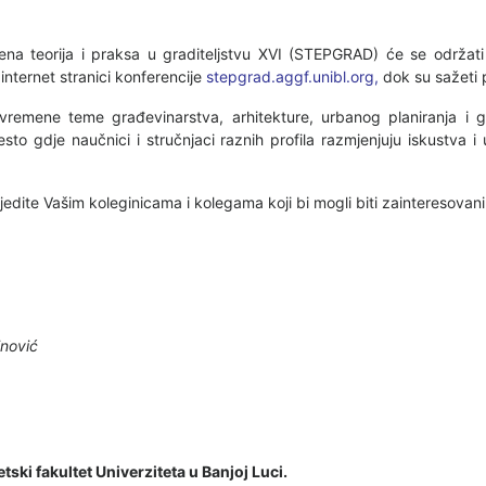
a teorija i praksa u graditeljstvu XVI (STEPGRAD) će se održati 1
internet stranici konferencije
stepgrad.aggf.unibl.org,
dok su sažeti 
remene teme građevinarstva, arhitekture, urbanog planiranja i g
to gdje naučnici i stručnjaci raznih profila razmjenjuju iskustva i
ijedite Vašim koleginicama i kolegama koji bi mogli biti zaintereso
inović
ki fakultet Univerziteta u Banjoj Luci.