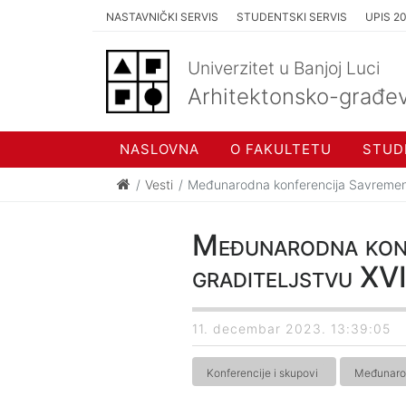
NASTAVNIČKI SERVIS
STUDENTSKI SERVIS
UPIS 2
Univerzitet u Banjoj Luci
Arhitektonsko-građev
NASLOVNA
O FAKULTETU
STUD
Vesti
Međunarodna konferencija Savremena 
Međunarodna konf
graditeljstvu X
11. decembar 2023. 13:39:05
Konferencije i skupovi
Međunaro