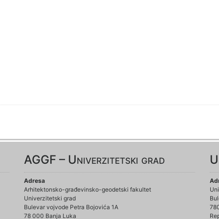
AGGF – Univerzitetski grad
U
Adresa
Ad
Arhitektonsko-građevinsko-geodetski fakultet
Uni
Univerzitetski grad
Bul
Bulevar vojvode Petra Bojovića 1A
78
78 000 Banja Luka
Rep