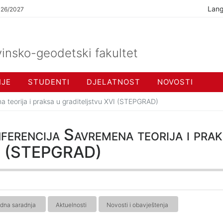
Lan
026/2027
insko-geodetski fakultet
IJE
STUDENTI
DJELATNOST
NOVOSTI
teorija i praksa u graditeljstvu XVI (STEPGRAD)
erencija Savremena teorija i prak
VI (STEPGRAD)
dna saradnja
Aktuelnosti
Novosti i obavještenja