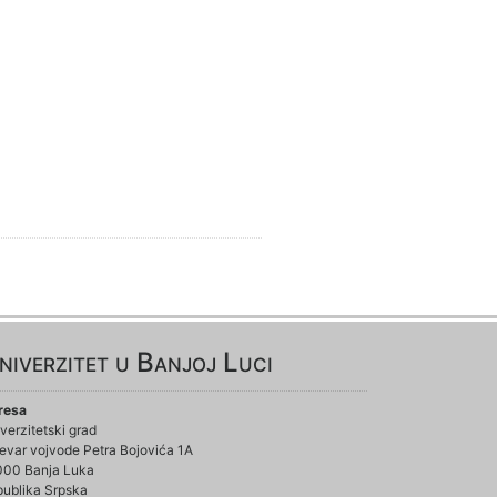
niverzitet u Banjoj Luci
resa
verzitetski grad
evar vojvode Petra Bojovića 1A
000 Banja Luka
ublika Srpska