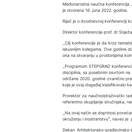
Međunarodna naučna konferencija ,,S
je otvorena 16. juna 2022. godine.
Riječ je o dvodnevnoj konferenciji k
Direktor konferencije prof. dr Snjež
,,Cilj konferencije je da kroz temat
iskusnijim kolegama. Ove godine do
ona na otvaranju u prostorijama kom
,,Programom STEPGRAD konferencije
disciplina, sa posebnim osvrtom na 
održane 2020. godine zvanično prep
koje je ovaj događaj klasifikovalo 
Prorektor za naučnoistraživački rad 
referentno okupljanje stručnjaka, nau
,,Na ovaj način se doprinosi povećanj
okruženju i inostranstvuˮ, naveo je 
Dekan Arhitektonsko-građevinsko-g