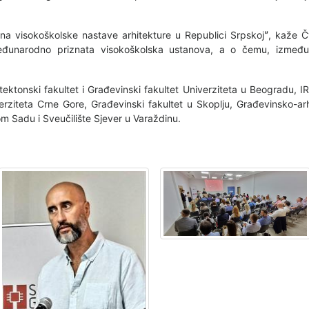
na visokoškolske nastave arhitekture u Republici Srpskojˮ, kaže Č
eđunarodno priznata visokoškolska ustanova, a o čemu, između
tektonski fakultet i Građevinski fakultet Univerziteta u Beogradu, IRM
verziteta Crne Gore, Građevinski fakultet u Skoplju, Građevinsko-arh
m Sadu i Sveučilište Sjever u Varaždinu.