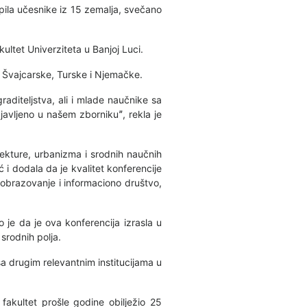
pila učesnike iz 15 zemalja, svečano
ultet Univerziteta u Banjoj Luci.
z Švajcarske, Turske i Njemačke.
raditeljstva, ali i mlade naučnike sa
avljeno u našem zbornikuˮ, rekla je
kture, urbanizma i srodnih naučnih
i dodala da je kvalitet konferencije
obrazovanje i informaciono društvo,
o je da je ova konferencija izrasla u
 srodnih polja.
 sa drugim relevantnim institucijama u
akultet prošle godine obilježio 25