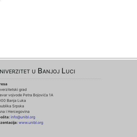
niverzitet u Banjoj Luci
resa
verzitetski grad
evar vojvode Petra Bojovića 1A
000 Banja Luka
ublika Srpska
na i Hercegovina
pošta:
info@unibl.org
zentacija:
www.unibl.org