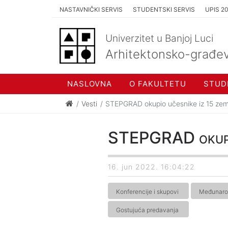
NASTAVNIČKI SERVIS
STUDENTSKI SERVIS
UPIS 2
Univerzitet u Banjoj Luci
Arhitektonsko-građev
NASLOVNA
O FAKULTETU
STUD
Vesti
STEPGRAD okupio učesnike iz 15 zem
STEPGRAD okupio
16. jun 2022. 16:04:22
Konferencije i skupovi
Međunaro
Gostujuća predavanja