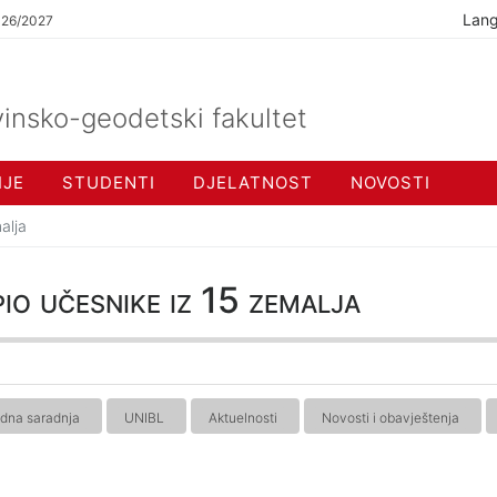
Lan
026/2027
insko-geodetski fakultet
IJE
STUDENTI
DJELATNOST
NOVOSTI
alja
 učesnike iz 15 zemalja
dna saradnja
UNIBL
Aktuelnosti
Novosti i obavještenja