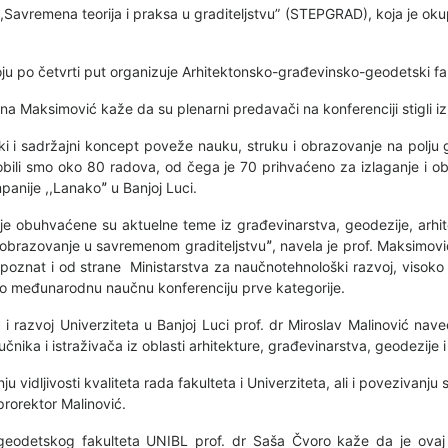
avremena teorija i praksa u graditeljstvu” (STEPGRAD), koja je oku
oju po četvrti put organizuje Arhitektonsko-građevinsko-geodetski fak
ana Maksimović kaže da su plenarni predavači na konferenciji stigli i
ski i sadržajni koncept poveže nauku, struku i obrazovanje na polju g
bili smo oko 80 radova, od čega je 70 prihvaćeno za izlaganje i obj
panije ,,Lanakoˮ u Banjoj Luci.
 obuhvaćene su aktuelne teme iz građevinarstva, geodezije, arhite
obrazovanje u savremenom graditeljstvuˮ, navela je prof. Maksimović 
oznat i od strane Ministarstva za naučnotehnološki razvoj, visoko 
kao međunarodnu naučnu konferenciju prve kategorije.
i razvoj Univerziteta u Banjoj Luci prof. dr Miroslav Malinović nave
čnika i istraživača iz oblasti arhitekture, građevinarstva, geodezije i
u vidljivosti kvaliteta rada fakulteta i Univerziteta, ali i povezivanju
prorektor Malinović.
eodetskog fakulteta UNIBL prof. dr Saša Čvoro kaže da je ovaj f