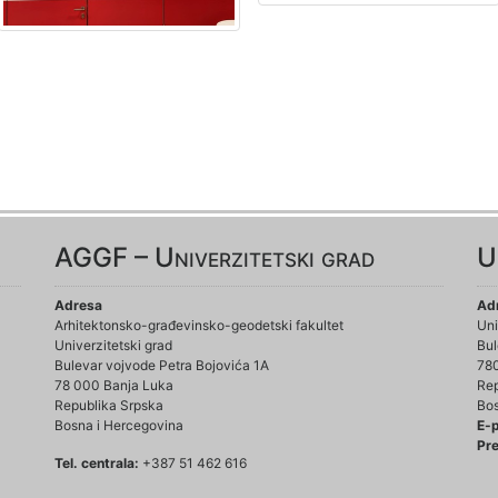
AGGF – Univerzitetski grad
U
Adresa
Ad
Arhitektonsko-građevinsko-geodetski fakultet
Uni
Univerzitetski grad
Bul
Bulevar vojvode Petra Bojovića 1A
78
78 000 Banja Luka
Rep
Republika Srpska
Bos
Bosna i Hercegovina
E-
Pre
Tel. centrala:
+387 51 462 616