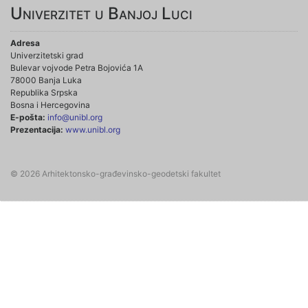
Univerzitet u Banjoj Luci
Adresa
Univerzitetski grad
Bulevar vojvode Petra Bojovića 1A
78000 Banja Luka
Republika Srpska
Bosna i Hercegovina
E-pošta:
info@unibl.org
Prezentacija:
www.unibl.org
© 2026 Arhitektonsko-građevinsko-geodetski fakultet