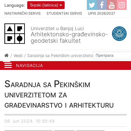
Language:
Srpski (latinica)
NASTAVNIČKI SERVIS
STUDENTSKI SERVIS
UPIS 2026/2027
Univerzitet u Banjoj Luci
Arhitektonsko-građevinsko-
geodetski fakultet
Vesti
Saradnja sa Pekinškim univerzitetom za građevinarstvo 
NAVIGACIJA
Saradnja sa Pekinškim
univerzitetom za
građevinarstvo i arhitekturu
06. jun 2024. 10:50:48