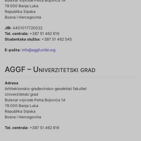
Bulevar vojvode Petra Bojovića 1A
78 000 Banja Luka
Republika Srpska
Bosna i Hercegovina
JIB:
4401017720022
Tel. centrala:
+387 51 462 616
Studentska služba:
+387 51 462 545
E-pošta:
info@aggf.unibl.org
AGGF – Univerzitetski grad
Adresa
Arhitektonsko-građevinsko-geodetski fakultet
Univerzitetski grad
Bulevar vojvode Petra Bojovića 1A
78 000 Banja Luka
Republika Srpska
Bosna i Hercegovina
Tel. centrala:
+387 51 462 616