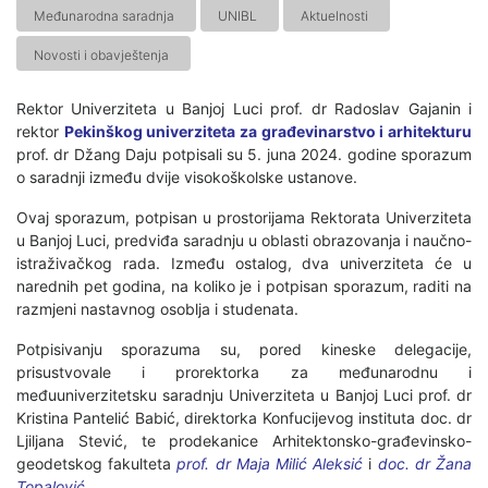
Međunarodna saradnja
UNIBL
Aktuelnosti
Novosti i obavještenja
Rektor Univerziteta u Banjoj Luci prof. dr Radoslav Gajanin i
rektor
Pekinškog univerziteta za građevinarstvo i arhitekturu
prof. dr Džang Daju potpisali su 5. juna 2024. godine sporazum
o saradnji između dvije visokoškolske ustanove.
Ovaj sporazum, potpisan u prostorijama Rektorata Univerziteta
u Banjoj Luci, predviđa saradnju u oblasti obrazovanja i naučno-
istraživačkog rada. Između ostalog, dva univerziteta će u
narednih pet godina, na koliko je i potpisan sporazum, raditi na
razmjeni nastavnog osoblja i studenata.
Potpisivanju sporazuma su, pored kineske delegacije,
prisustvovale i prorektorka za međunarodnu i
međuuniverzitetsku saradnju Univerziteta u Banjoj Luci prof. dr
Kristina Pantelić Babić, direktorka Konfucijevog instituta doc. dr
Ljiljana Stević, te prodekanice Arhitektonsko-građevinsko-
geodetskog fakulteta
prof. dr Maja Milić Aleksić
i
doc. dr Žana
Topalović.