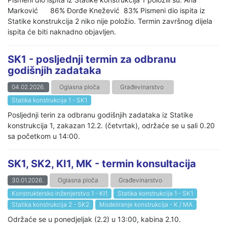
Marković 86% Đorđe Knežević 83% Pismeni dio ispita iz
Statike konstrukcija 2 niko nije položio. Termin završnog dijela
ispita će biti naknadno objavljen.
SK1 - posljednji termin za odbranu
godišnjih zadataka
04.02.2026.
Oglasna ploča
Građevinarstvo
Statika konstrukcija 1 - SK1
Posljednji terin za odbranu godišnjih zadataka iz Statike
konstrukcija 1, zakazan 12.2. (četvrtak), održaće se u sali 0.20
sa početkom u 14:00.
SK1, SK2, KI1, MK - termin konsultacija
30.01.2026.
Oglasna ploča
Građevinarstvo
Konstruktersko inženjerstvo 1 - KI1
Statika konstrukcija 1 - SK1
Statika konstrukcija 2 - SK2
Modeliranje konstrukcija - K / MA
Održaće se u ponedjeljak (2.2) u 13:00, kabina 2.10.