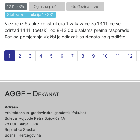
12.11.2025.
Oglasna ploča
Građevinarstvo
Statika konstrukcija 1 - SK1
Vježbe iz Statike konstrukcija 1 zakazane za 13.11. će se
održati 14.11. (petak) od 8-13:00 u salama prema rasporedu.
Razlog pomjeranja vježbi je odlazak studenata na gradiište.
1
2
3
4
5
6
7
8
9
10
11
12
AGGF – Dekanat
Adresa
Arhitektonsko-građevinsko-geodetski fakultet
Bulevar vojvode Petra Bojovića 1A
78 000 Banja Luka
Republika Srpska
Bosna i Hercegovina