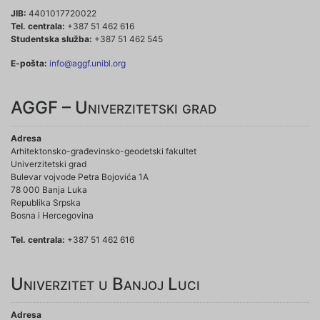
JIB:
4401017720022
Tel. centrala:
+387 51 462 616
Studentska služba:
+387 51 462 545
E-pošta:
info@aggf.unibl.org
AGGF – Univerzitetski grad
Adresa
Arhitektonsko-građevinsko-geodetski fakultet
Univerzitetski grad
Bulevar vojvode Petra Bojovića 1A
78 000 Banja Luka
Republika Srpska
Bosna i Hercegovina
Tel. centrala:
+387 51 462 616
Univerzitet u Banjoj Luci
Adresa