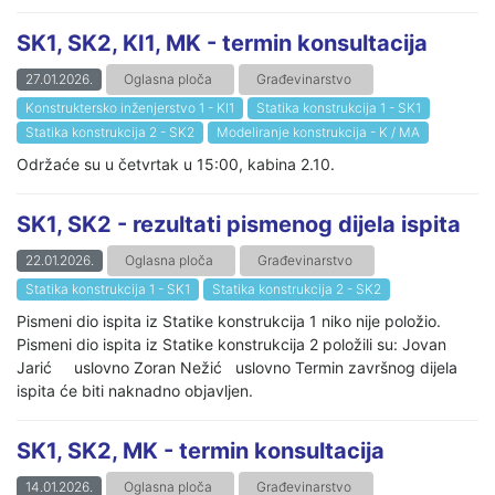
SK1, SK2, KI1, MK - termin konsultacija
27.01.2026.
Oglasna ploča
Građevinarstvo
Konstruktersko inženjerstvo 1 - KI1
Statika konstrukcija 1 - SK1
Statika konstrukcija 2 - SK2
Modeliranje konstrukcija - K / MA
Održaće su u četvrtak u 15:00, kabina 2.10.
SK1, SK2 - rezultati pismenog dijela ispita
22.01.2026.
Oglasna ploča
Građevinarstvo
Statika konstrukcija 1 - SK1
Statika konstrukcija 2 - SK2
Pismeni dio ispita iz Statike konstrukcija 1 niko nije položio.
Pismeni dio ispita iz Statike konstrukcija 2 položili su: Jovan
Jarić uslovno Zoran Nežić uslovno Termin završnog dijela
ispita će biti naknadno objavljen.
SK1, SK2, MK - termin konsultacija
14.01.2026.
Oglasna ploča
Građevinarstvo