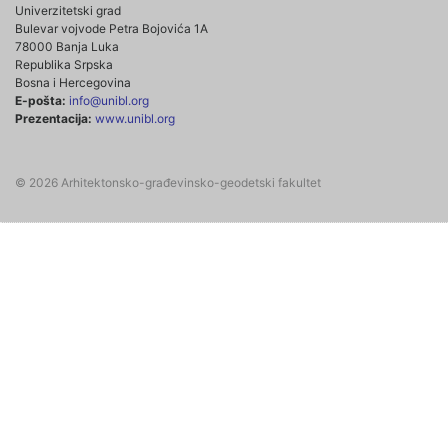
Univerzitetski grad
Bulevar vojvode Petra Bojovića 1A
78000 Banja Luka
Republika Srpska
Bosna i Hercegovina
E-pošta:
info@unibl.org
Prezentacija:
www.unibl.org
© 2026 Arhitektonsko-građevinsko-geodetski fakultet