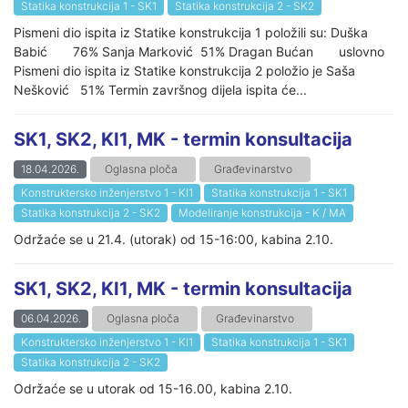
Statika konstrukcija 1 - SK1
Statika konstrukcija 2 - SK2
Pismeni dio ispita iz Statike konstrukcija 1 položili su: Duška
Babić 76% Sanja Marković 51% Dragan Bućan uslovno
Pismeni dio ispita iz Statike konstrukcija 2 položio je Saša
Nešković 51% Termin završnog dijela ispita će...
SK1, SK2, KI1, MK - termin konsultacija
18.04.2026.
Oglasna ploča
Građevinarstvo
Konstruktersko inženjerstvo 1 - KI1
Statika konstrukcija 1 - SK1
Statika konstrukcija 2 - SK2
Modeliranje konstrukcija - K / MA
Održaće se u 21.4. (utorak) od 15-16:00, kabina 2.10.
SK1, SK2, KI1, MK - termin konsultacija
06.04.2026.
Oglasna ploča
Građevinarstvo
Konstruktersko inženjerstvo 1 - KI1
Statika konstrukcija 1 - SK1
Statika konstrukcija 2 - SK2
Održaće se u utorak od 15-16.00, kabina 2.10.