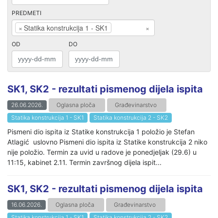
PREDMETI
×
Statika konstrukcija 1 - SK1
×
OD
DO
SK1, SK2 - rezultati pismenog dijela ispita
26.06.2026.
Oglasna ploča
Građevinarstvo
Statika konstrukcija 1 - SK1
Statika konstrukcija 2 - SK2
Pismeni dio ispita iz Statike konstrukcija 1 položio je Stefan
Atlagić uslovno Pismeni dio ispita iz Statike konstrukcija 2 niko
nije položio. Termin za uvid u radove je ponedjeljak (29.6) u
11:15, kabinet 2.11. Termin završnog dijela ispit...
SK1, SK2 - rezultati pismenog dijela ispita
16.06.2026.
Oglasna ploča
Građevinarstvo
Statika konstrukcija 1 - SK1
Statika konstrukcija 2 - SK2