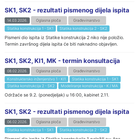
SK1, SK2 - rezultati pismenog dijela ispita
14.03.2026.
Oglasna ploča
Građevinarstvo
Statika konstrukcija 1 - SK1
Statika konstrukcija 2 - SK2
Pismeni dio ispita iz Statike konstrukcija 2 niko nije položio.
Termin završnog dijela ispita će biti naknadno objavljen.
SK1, SK2, KI1, MK - termin konsultacija
08.02.2026.
Oglasna ploča
Građevinarstvo
Konstruktersko inženjerstvo 1 - KI1
Statika konstrukcija 1 - SK1
Statika konstrukcija 2 - SK2
Modeliranje konstrukcija - K / MA
Održaće se 9.2. (ponedjeljak) u 16:00, kabinet 2.11.
SK1, SK2 - rezultati pismenog dijela ispita
06.02.2026.
Oglasna ploča
Građevinarstvo
Statika konstrukcija 1 - SK1
Statika konstrukcija 2 - SK2
Pismeni dio ispita iz Statike konstrukcija 1 položili su: Ana