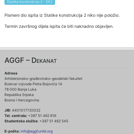
Statika konstrukcija 2 - SK2
Pismeni dio ispita iz Statike konstrukcija 2 niko nije položio.
Termin završnog dijela ispita će biti naknadno objavljen.
AGGF – Dekanat
Adresa
Arhitektonsko-građevinsko-geodetski fakultet
Bulevar vojvode Petra Bojovića 1A
78 000 Banja Luka
Republika Srpska
Bosna i Hercegovina
JIB:
4401017720022
Tel. centrala:
+387 51 462 616
Studentska služba:
+387 51 462 545
E-pošta:
info@aggf.unibl.org