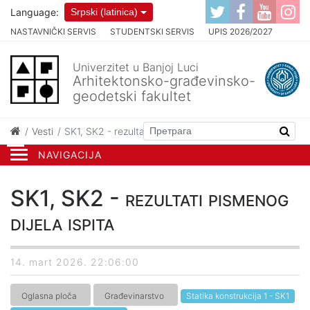
Language:
Srpski (latinica)
NASTAVNIČKI SERVIS
STUDENTSKI SERVIS
UPIS 2026/2027
Univerzitet u Banjoj Luci
Arhitektonsko-građevinsko-
geodetski fakultet
Vesti
SK1, SK2 - rezultati pismenog dijela ispita
NAVIGACIJA
SK1, SK2 - rezultati pismenog
dijela ispita
14. mart 2026. 22:06:00
Oglasna ploča
Građevinarstvo
Statika konstrukcija 1 - SK1