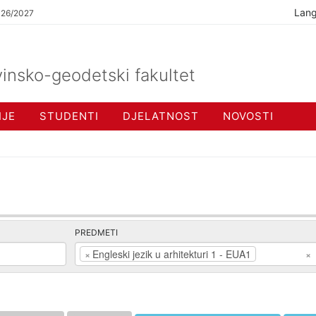
Lan
026/2027
insko-geodetski fakultet
IJE
STUDENTI
DJELATNOST
NOVOSTI
PREDMETI
×
Engleski jezik u arhitekturi 1 - EUA1
×