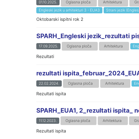
01.10.2025.
Oglasna ploča
Arhitektura
Gr
Engleski jezik u arhitekturi 3 - EUA3
Strani jezik (Englesk
Oktobarski ispitni rok 2
SPARH_Engleski jezik_rezultati pi
17.09.2025.
Oglasna ploča
Arhitektura
Eng
Rezultati
rezultati ispita_februar_2024_E
22.02.2024.
Oglasna ploča
Arhitektura
Eng
Rezultati ispita
SPARH_EUA1, 2_rezultati ispita_
11.12.2023.
Oglasna ploča
Arhitektura
Gr
Rezultati ispita