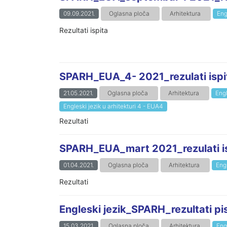
09.09.2021.
Oglasna ploča
Arhitektura
Eng
Rezultati ispita
SPARH_EUA_4- 2021_rezulati ispi
21.05.2021.
Oglasna ploča
Arhitektura
Engl
Engleski jezik u arhitekturi 4 - EUA4
Rezultati
SPARH_EUA_mart 2021_rezulati i
01.04.2021.
Oglasna ploča
Arhitektura
Engl
Rezultati
Engleski jezik_SPARH_rezultati pi
15.03.2021.
Oglasna ploča
Arhitektura
Engl