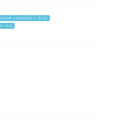
ki jezik u arhitekturi 2 - EUA2
 4 - SJ4