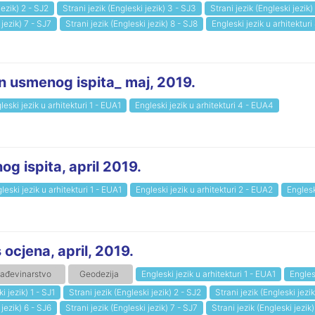
jezik) 2 - SJ2
Strani jezik (Engleski jezik) 3 - SJ3
Strani jezik (Engleski jezik)
 jezik) 7 - SJ7
Strani jezik (Engleski jezik) 8 - SJ8
Engleski jezik u arhitektur
n usmenog ispita_ maj, 2019.
leski jezik u arhitekturi 1 - EUA1
Engleski jezik u arhitekturi 4 - EUA4
g ispita, april 2019.
leski jezik u arhitekturi 1 - EUA1
Engleski jezik u arhitekturi 2 - EUA2
Englesk
 ocjena, april, 2019.
ađevinarstvo
Geodezija
Engleski jezik u arhitekturi 1 - EUA1
Engles
i jezik) 1 - SJ1
Strani jezik (Engleski jezik) 2 - SJ2
Strani jezik (Engleski jezi
 jezik) 6 - SJ6
Strani jezik (Engleski jezik) 7 - SJ7
Strani jezik (Engleski jezik