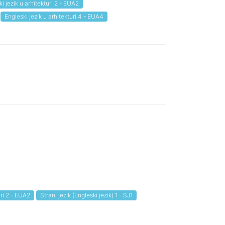
i jezik u arhitekturi 2 - EUA2
Engleski jezik u arhitekturi 4 - EUA4
uri 2 - EUA2
Strani jezik (Engleski jezik) 1 - SJ1