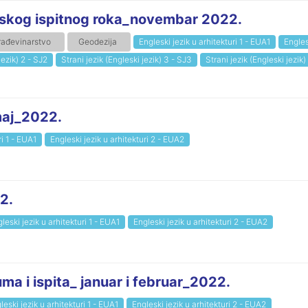
entskog ispitnog roka_novembar 2022.
rađevinarstvo
Geodezija
Engleski jezik u arhitekturi 1 - EUA1
Engles
jezik) 2 - SJ2
Strani jezik (Engleski jezik) 3 - SJ3
Strani jezik (Engleski jezik)
maj_2022.
ri 1 - EUA1
Engleski jezik u arhitekturi 2 - EUA2
2.
leski jezik u arhitekturi 1 - EUA1
Engleski jezik u arhitekturi 2 - EUA2
ma i ispita_ januar i februar_2022.
leski jezik u arhitekturi 1 - EUA1
Engleski jezik u arhitekturi 2 - EUA2