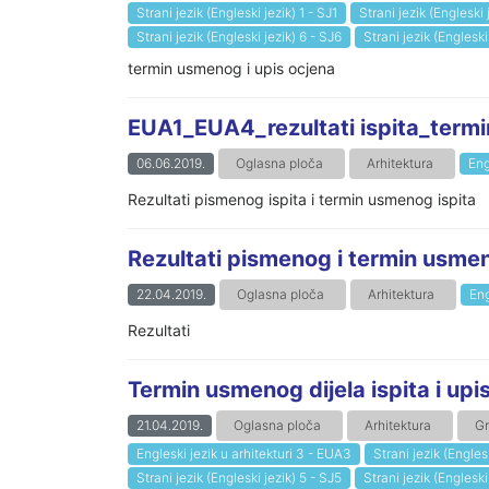
Strani jezik (Engleski jezik) 1 - SJ1
Strani jezik (Engleski 
Strani jezik (Engleski jezik) 6 - SJ6
Strani jezik (Engleski
termin usmenog i upis ocjena
EUA1_EUA4_rezultati ispita_termi
06.06.2019.
Oglasna ploča
Arhitektura
Eng
Rezultati pismenog ispita i termin usmenog ispita
Rezultati pismenog i termin usmeno
22.04.2019.
Oglasna ploča
Arhitektura
Eng
Rezultati
Termin usmenog dijela ispita i upis
21.04.2019.
Oglasna ploča
Arhitektura
Gr
Engleski jezik u arhitekturi 3 - EUA3
Strani jezik (Englesk
Strani jezik (Engleski jezik) 5 - SJ5
Strani jezik (Engleski