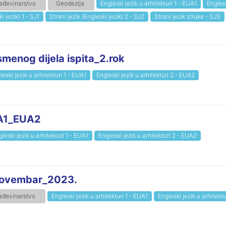
ađevinarstvo
Geodezija
Engleski jezik u arhitekturi 1 - EUA1
Englesk
i jezik) 1 - SJ1
Strani jezik (Engleski jezik) 2 - SJ2
Strani jezik struke - SJS
smenog dijela ispita_2.rok
leski jezik u arhitekturi 1 - EUA1
Engleski jezik u arhitekturi 2 - EUA2
UA1_EUA2
leski jezik u arhitekturi 1 - EUA1
Engleski jezik u arhitekturi 2 - EUA2
 novembar_2023.
ađevinarstvo
Engleski jezik u arhitekturi 1 - EUA1
Engleski jezik u arhitekt