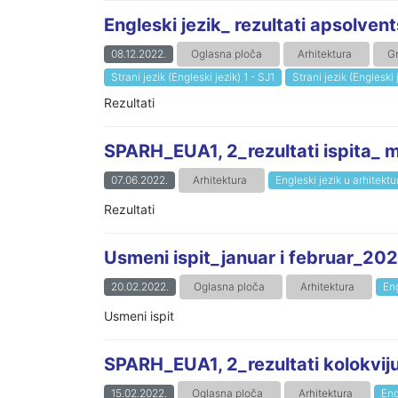
Engleski jezik_ rezultati apsolv
08.12.2022.
Oglasna ploča
Arhitektura
G
Strani jezik (Engleski jezik) 1 - SJ1
Strani jezik (Engleski 
Rezultati
SPARH_EUA1, 2_rezultati ispita_ 
07.06.2022.
Arhitektura
Engleski jezik u arhitektu
Rezultati
Usmeni ispit_januar i februar_202
20.02.2022.
Oglasna ploča
Arhitektura
Eng
Usmeni ispit
SPARH_EUA1, 2_rezultati kolokviju
15.02.2022.
Oglasna ploča
Arhitektura
Eng