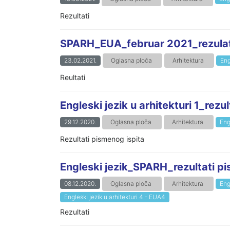
Rezultati
SPARH_EUA_februar 2021_rezulati
23.02.2021.
Oglasna ploča
Arhitektura
Eng
Reultati
Engleski jezik u arhitekturi 1_rez
29.12.2020.
Oglasna ploča
Arhitektura
Eng
Rezultati pismenog ispita
Engleski jezik_SPARH_rezultati p
08.12.2020.
Oglasna ploča
Arhitektura
Eng
Engleski jezik u arhitekturi 4 - EUA4
Rezultati