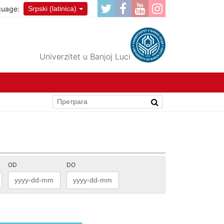
guage:
Srpski (latinica)
Univerzitet u Banjoj Luci
OD
DO