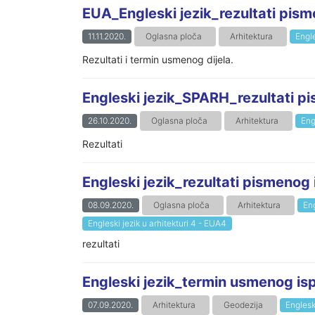
EUA_Engleski jezik_rezultati pism
11.11.2020.
Oglasna ploča
Arhitektura
Engle
Rezultati i termin usmenog dijela.
Engleski jezik_SPARH_rezultati p
26.10.2020.
Oglasna ploča
Arhitektura
Eng
Rezultati
Engleski jezik_rezultati pismenog
08.09.2020.
Oglasna ploča
Arhitektura
Eng
Engleski jezik u arhitekturi 4 - EUA4
rezultati
Engleski jezik_termin usmenog isp
07.09.2020.
Arhitektura
Geodezija
Engleski