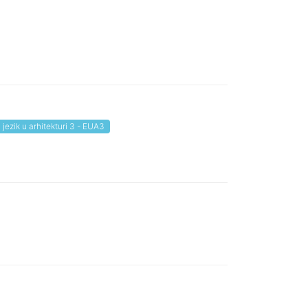
 jezik u arhitekturi 3 - EUA3