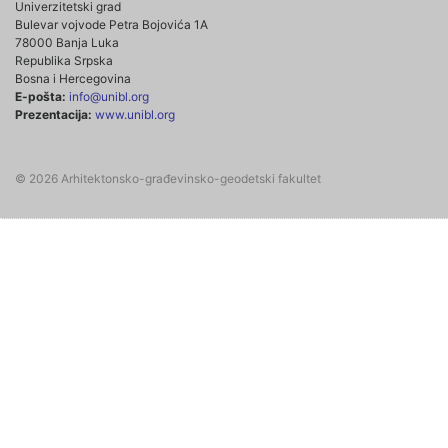
Univerzitetski grad
Bulevar vojvode Petra Bojovića 1A
78000 Banja Luka
Republika Srpska
Bosna i Hercegovina
E-pošta:
info@unibl.org
Prezentacija:
www.unibl.org
© 2026 Arhitektonsko-građevinsko-geodetski fakultet