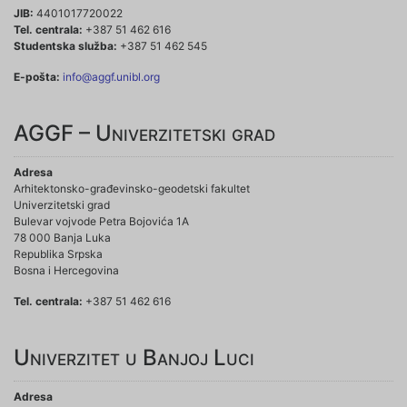
JIB:
4401017720022
Tel. centrala:
+387 51 462 616
Studentska služba:
+387 51 462 545
E-pošta:
info@aggf.unibl.org
AGGF – Univerzitetski grad
Adresa
Arhitektonsko-građevinsko-geodetski fakultet
Univerzitetski grad
Bulevar vojvode Petra Bojovića 1A
78 000 Banja Luka
Republika Srpska
Bosna i Hercegovina
Tel. centrala:
+387 51 462 616
Univerzitet u Banjoj Luci
Adresa