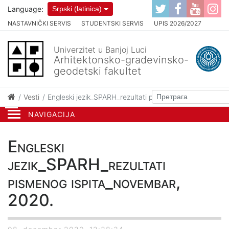
Language:
Srpski (latinica)
NASTAVNIČKI SERVIS
STUDENTSKI SERVIS
UPIS 2026/2027
Univerzitet u Banjoj Luci
Arhitektonsko-građevinsko-
geodetski fakultet
Vesti
Engleski jezik_SPARH_rezultati pismenog ispita_novem
NAVIGACIJA
Engleski
jezik_SPARH_rezultati
pismenog ispita_novembar,
2020.