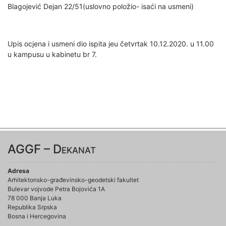
Blagojević Dejan 22/51(uslovno položio- iѕaći na usmeni)
Upis ocjena i usmeni dio ispita jeu četvrtak 10.12.2020. u 11.00
u kampusu u kabinetu br 7.
AGGF – Dekanat
Adresa
Arhitektonsko-građevinsko-geodetski fakultet
Bulevar vojvode Petra Bojovića 1A
78 000 Banja Luka
Republika Srpska
Bosna i Hercegovina