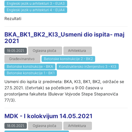
Engleski jezik u arhitekturi 3 - EUA3
Engleski jezik u arhitekturi 4 - EUA4
Rezultati
BKA_BK1_BK2_KI3_Usmeni dio ispita- maj
2021
19.05.2021.
Oglasna ploča
Arhitektura
Građevinarstvo
Betonske konstrukcije 2 - BK2
Betonske konstrukcije - BKA
Konstruktersko inženjerstvo 3 - KI3
Betonske konstrukcije 1 - BK1
Usmeni dio ispita iz predmeta: BKA, KI3, BK1, BK2, održaće se
27.5.2021. (četvrtak) sa početkom u 9:00 časova u
prostorijama fakulteta (Bulevar Vojvode Stepe Stepanovića
77/3).
MDK - I kolokvijum 14.05.2021
18.05.2021.
Oglasna ploča
Arhitektura