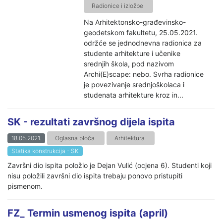
Radionice i izložbe
Na Arhitektonsko-građevinsko-
geodetskom fakultetu, 25.05.2021.
održće se jednodnevna radionica za
studente arhitekture i učenike
srednjih škola, pod nazivom
Archi(E)scape: nebo. Svrha radionice
je povezivanje srednjoškolaca i
studenata arhitekture kroz in...
SK - rezultati završnog dijela ispita
18.05.2021.
Oglasna ploča
Arhitektura
Statika konstrukcija - SK
Završni dio ispita položio je Dejan Vulić (ocjena 6). Studenti koji
nisu položili završni dio ispita trebaju ponovo pristupiti
pismenom.
FZ_ Termin usmenog ispita (april)