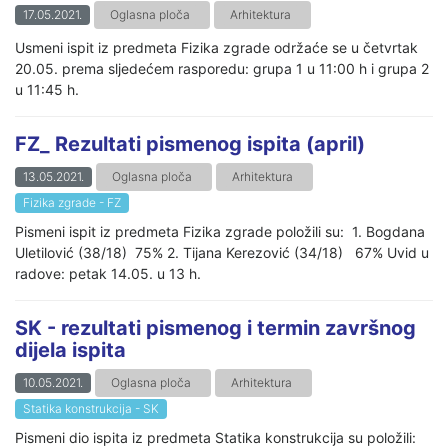
17.05.2021.
Oglasna ploča
Arhitektura
Usmeni ispit iz predmeta Fizika zgrade održaće se u četvrtak
20.05. prema sljedećem rasporedu: grupa 1 u 11:00 h i grupa 2
u 11:45 h.
FZ_ Rezultati pismenog ispita (april)
13.05.2021.
Oglasna ploča
Arhitektura
Fizika zgrade - FZ
Pismeni ispit iz predmeta Fizika zgrade položili su: 1. Bogdana
Uletilović (38/18) 75% 2. Tijana Kerezović (34/18) 67% Uvid u
radove: petak 14.05. u 13 h.
SK - rezultati pismenog i termin završnog
dijela ispita
10.05.2021.
Oglasna ploča
Arhitektura
Statika konstrukcija - SK
Pismeni dio ispita iz predmeta Statika konstrukcija su položili: