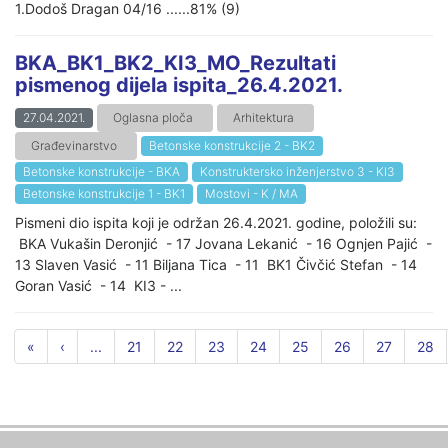
1.Dodoš Dragan 04/16 ......81% (9)
BKA_BK1_BK2_KI3_MO_Rezultati
pismenog dijela ispita_26.4.2021.
27.04.2021.
Oglasna ploča
Arhitektura
Građevinarstvo
Betonske konstrukcije 2 - BK2
Betonske konstrukcije - BKA
Konstruktersko inženjerstvo 3 - KI3
Betonske konstrukcije 1 - BK1
Mostovi - K / MA
Pismeni dio ispita koji je održan 26.4.2021. godine, položili su:
BKA Vukašin Deronjić - 17 Jovana Lekanić - 16 Ognjen Pajić -
13 Slaven Vasić - 11 Biljana Tica - 11 BK1 Čivčić Stefan - 14
Goran Vasić - 14 KI3 - ...
«
‹
...
21
22
23
24
25
26
27
28