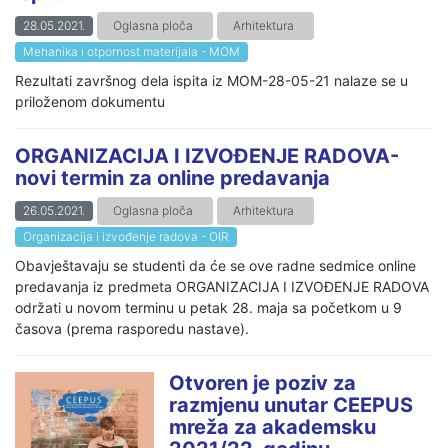
28.05.2021.
Oglasna ploča
Arhitektura
Mehanika i otpornost materijala - MOM
Rezultati završnog dela ispita iz MOM-28-05-21 nalaze se u
priloženom dokumentu
ORGANIZACIJA I IZVOĐENJE RADOVA-
novi termin za online predavanja
26.05.2021.
Oglasna ploča
Arhitektura
Organizacija i izvođenje radova - OIR
Obavještavaju se studenti da će se ove radne sedmice online
predavanja iz predmeta ORGANIZACIJA I IZVOĐENJE RADOVA
održati u novom terminu u petak 28. maja sa početkom u 9
časova (prema rasporedu nastave).
Otvoren je poziv za
razmjenu unutar CEEPUS
mreža za akademsku