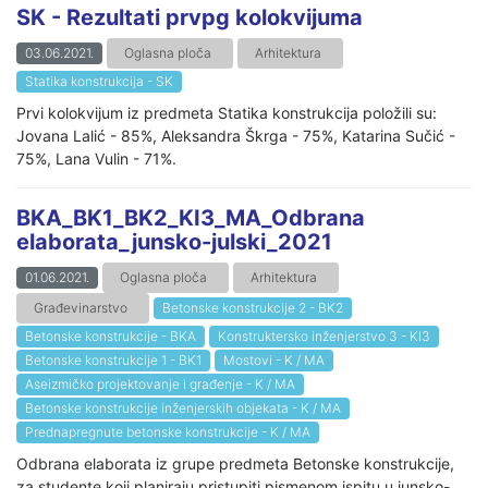
SK - Rezultati prvpg kolokvijuma
03.06.2021.
Oglasna ploča
Arhitektura
Statika konstrukcija - SK
Prvi kolokvijum iz predmeta Statika konstrukcija položili su:
Jovana Lalić - 85%, Aleksandra Škrga - 75%, Katarina Sučić -
75%, Lana Vulin - 71%.
BKA_BK1_BK2_KI3_MA_Odbrana
elaborata_junsko-julski_2021
01.06.2021.
Oglasna ploča
Arhitektura
Građevinarstvo
Betonske konstrukcije 2 - BK2
Betonske konstrukcije - BKA
Konstruktersko inženjerstvo 3 - KI3
Betonske konstrukcije 1 - BK1
Mostovi - K / MA
Aseizmičko projektovanje i građenje - K / MA
Betonske konstrukcije inženjerskih objekata - K / MA
Prednapregnute betonske konstrukcije - K / MA
Odbrana elaborata iz grupe predmeta Betonske konstrukcije,
za studente koji planiraju pristupiti pismenom ispitu u junsko-