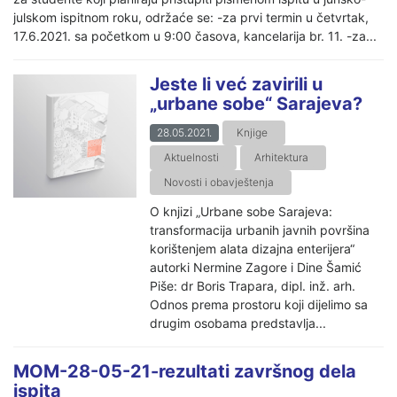
julskom ispitnom roku, održaće se: -za prvi termin u četvrtak,
17.6.2021. sa početkom u 9:00 časova, kancelarija br. 11. -za...
Jeste li već zavirili u
„urbane sobe“ Sarajeva?
28.05.2021.
Knjige
Aktuelnosti
Arhitektura
Novosti i obavještenja
O knjizi „Urbane sobe Sarajeva:
transformacija urbanih javnih površina
korištenjem alata dizajna enterijera“
autorki Nermine Zagore i Dine Šamić
Piše: dr Boris Trapara, dipl. inž. arh.
Odnos prema prostoru koji dijelimo sa
drugim osobama predstavlja...
MOM-28-05-21-rezultati završnog dela
ispita