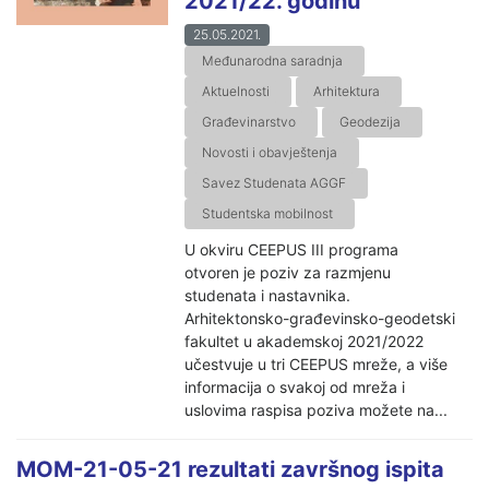
2021/22. godinu
25.05.2021.
Međunarodna saradnja
Aktuelnosti
Arhitektura
Građevinarstvo
Geodezija
Novosti i obavještenja
Savez Studenata AGGF
Studentska mobilnost
U okviru CEEPUS III programa
otvoren je poziv za razmjenu
studenata i nastavnika.
Arhitektonsko-građevinsko-geodetski
fakultet u akademskoj 2021/2022
učestvuje u tri CEEPUS mreže, a više
informacija o svakoj od mreža i
uslovima raspisa poziva možete na...
MOM-21-05-21 rezultati završnog ispita