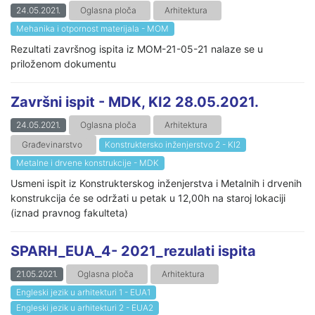
24.05.2021.
Oglasna ploča
Arhitektura
Mehanika i otpornost materijala - MOM
Rezultati završnog ispita iz MOM-21-05-21 nalaze se u
priloženom dokumentu
Završni ispit - MDK, KI2 28.05.2021.
24.05.2021.
Oglasna ploča
Arhitektura
Građevinarstvo
Konstruktersko inženjerstvo 2 - KI2
Metalne i drvene konstrukcije - MDK
Usmeni ispit iz Konstrukterskog inženjerstva i Metalnih i drvenih
konstrukcija će se održati u petak u 12,00h na staroj lokaciji
(iznad pravnog fakulteta)
SPARH_EUA_4- 2021_rezulati ispita
21.05.2021.
Oglasna ploča
Arhitektura
Engleski jezik u arhitekturi 1 - EUA1
Engleski jezik u arhitekturi 2 - EUA2