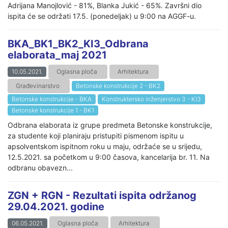
Adrijana Manojlović - 81%, Blanka Jukić - 65%. Završni dio
ispita će se održati 17.5. (ponedeljak) u 9:00 na AGGF-u.
BKA_BK1_BK2_KI3_Odbrana
elaborata_maj 2021
10.05.2021.
Oglasna ploča
Arhitektura
Građevinarstvo
Betonske konstrukcije 2 - BK2
Betonske konstrukcije - BKA
Konstruktersko inženjerstvo 3 - KI3
Betonske konstrukcije 1 - BK1
Odbrana elaborata iz grupe predmeta Betonske konstrukcije,
za studente koji planiraju pristupiti pismenom ispitu u
apsolventskom ispitnom roku u maju, održaće se u srijedu,
12.5.2021. sa početkom u 9:00 časova, kancelarija br. 11. Na
odbranu obavezn...
ZGN + RGN - Rezultati ispita održanog
29.04.2021. godine
06.05.2021.
Oglasna ploča
Arhitektura