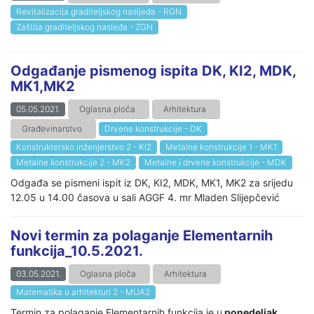
Revitalizacija graditeljskog nasljeđa - RGN
Zaštita graditeljskog nasleđa - ZGN
Odgađanje pismenog ispita DK, KI2, MDK,
MK1,MK2
05.05.2021.
Oglasna ploča
Arhitektura
Građevinarstvo
Drvene konstrukcije - DK
Konstruktersko inženjerstvo 2 - KI2
Metalne konstrukcije 1 - MK1
Metalne konstrukcije 2 - MK2
Metalne i drvene konstrukcije - MDK
Odgađa se pismeni ispit iz DK, KI2, MDK, MK1, MK2 za srijedu
12.05 u 14.00 časova u sali AGGF 4. mr Mladen Slijepčević
Novi termin za polaganje Elementarnih
funkcija_10.5.2021.
03.05.2021.
Oglasna ploča
Arhitektura
Matematika u arhitekturi 2 - MUA2
Termin za polaganje Elementarnih funkcija je u
ponedeljak