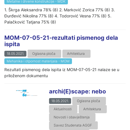
Metalne i drvene konstrukcije - MDK
1. Škrga Aleksandra 78% (8) 2. Marković Zorica 77% (8) 3.
Đurđević Nikolina 77% (8) 4. Todorović Vesna 77% (8) 5.
Palačković Tatjana 75% (8)
MOM-07-05-21-rezultati pismenog dela
ispita
18.05.2021.
Oglasna ploča
Arhitektura
Mehanika i otpornost materijala - MOM
Rezultati pismenog dela ispita iz MOM-07-05-21 nalaze se u
priloženom dokumentu
archi(E)scape: nebo
18.05.2021.
Oglasna ploča
Aktuelnosti
Arhitektura
Novosti i obavještenja
Savez Studenata AGGF