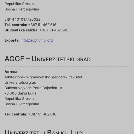
Republika Srpska
Bosna i Hercegovina
JIB:
4401017720022
Tel. centrala:
+387 51 462 616
Studentska služba:
+387 51 462 545
E-pošta:
info@aggf.unibl.org
AGGF – Univerzitetski grad
Adresa
Arhitektonsko-građevinsko-geodetski fakultet
Univerzitetski grad
Bulevar vojvode Petra Bojovića 1A
78 000 Banja Luka
Republika Srpska
Bosna i Hercegovina
Tel. centrala:
+387 51 462 616
Univerzitet u Banjoj Luci