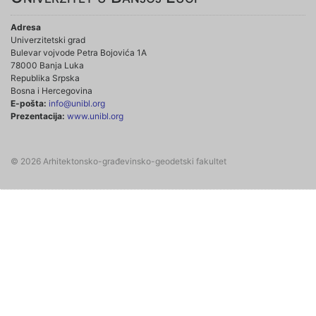
Adresa
Univerzitetski grad
Bulevar vojvode Petra Bojovića 1A
78000 Banja Luka
Republika Srpska
Bosna i Hercegovina
E-pošta:
info@unibl.org
Prezentacija:
www.unibl.org
© 2026 Arhitektonsko-građevinsko-geodetski fakultet