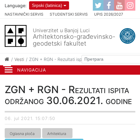
Language:
Srpski (latinica)
NASTAVNIČKI SERVIS
STUDENTSKI SERVIS
UPIS 2026/2027
Univerzitet u Banjoj Luci
Arhitektonsko-građevinsko-
geodetski fakultet
Vesti
ZGN + RGN - Rezultati ispita održanog 30.06.2021. g
NAVIGACIJA
ZGN + RGN - Rezultati ispita
održanog 30.06.2021. godine
06. jul 2021. 15:07:50
Oglasna ploča
Arhitektura