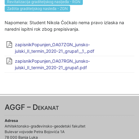
Revitalizacija graditeljskog nasljeđa - RGN
Zaštita graditeljskog nasleđa - ZGN
Napomena: Student Nikola Ćoćkalo nema pravo izlaska na
naredni ispitni rok zbog prepisivanja.
zapisnikPopunjen_OA07ZGN_junsko-
julski_II_termin_2020-21_grupa1__1_.pdf
zapisnikPopunjen_OA07RGN_junsko-
julski_II_termin_2020-21_grupa1.pdf
AGGF – Dekanat
Adresa
Arhitektonsko-građevinsko-geodetski fakultet
Bulevar vojvode Petra Bojovića 1A
78 000 Banja Luka