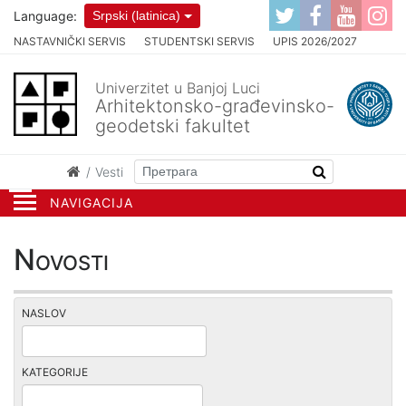
Language:
Srpski (latinica)
NASTAVNIČKI SERVIS
STUDENTSKI SERVIS
UPIS 2026/2027
Univerzitet u Banjoj Luci
Arhitektonsko-građevinsko-
geodetski fakultet
Vesti
NAVIGACIJA
Novosti
NASLOV
KATEGORIJE