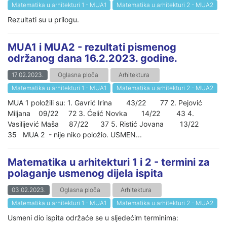
Matematika u arhitekturi 1 - MUA1
Matematika u arhitekturi 2 - MUA2
Rezultati su u prilogu.
MUA1 i MUA2 - rezultati pismenog
održanog dana 16.2.2023. godine.
17.02.2023.
Oglasna ploča
Arhitektura
Matematika u arhitekturi 1 - MUA1
Matematika u arhitekturi 2 - MUA2
MUA 1 položili su: 1. Gavrić Irina 43/22 77 2. Pejović
Miljana 09/22 72 3. Ćelić Novka 14/22 43 4.
Vasilijević Maša 87/22 37 5. Ristić Jovana 13/22
35 MUA 2 - nije niko položio. USMEN...
Matematika u arhitekturi 1 i 2 - termini za
polaganje usmenog dijela ispita
03.02.2023.
Oglasna ploča
Arhitektura
Matematika u arhitekturi 1 - MUA1
Matematika u arhitekturi 2 - MUA2
Usmeni dio ispita održaće se u sljedećim terminima: