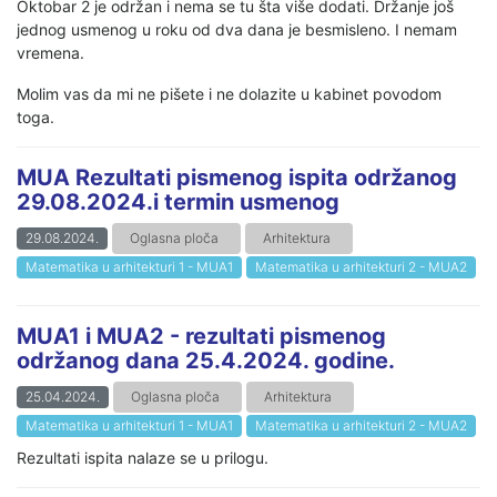
Oktobar 2 je održan i nema se tu šta više dodati. Držanje još
jednog usmenog u roku od dva dana je besmisleno. I nemam
vremena.
Molim vas da mi ne pišete i ne dolazite u kabinet povodom
toga.
MUA Rezultati pismenog ispita održanog
29.08.2024.i termin usmenog
29.08.2024.
Oglasna ploča
Arhitektura
Matematika u arhitekturi 1 - MUA1
Matematika u arhitekturi 2 - MUA2
MUA1 i MUA2 - rezultati pismenog
održanog dana 25.4.2024. godine.
25.04.2024.
Oglasna ploča
Arhitektura
Matematika u arhitekturi 1 - MUA1
Matematika u arhitekturi 2 - MUA2
Rezultati ispita nalaze se u prilogu.