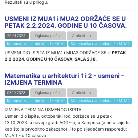
Rezultati su u prilogu.
USMENI IZ MUA1 i MUA2 ODRŽAĆE SE U
PETAK 2.2.2024. GODINE U 10 ČASOVA.
29.01.2024.
Oglasna ploča
Arhitektura
Matematika u arhitekturi 1 - MUA1
Matematika u arhitekturi 2 - MUA2
USMENI DIO ISPITA IZ MUA1 i MUA2 ODRŽAĆE SE U
PETAK
2.2.2024. GODINE U 10 ČASOVA, SALA 2.18.
Matematika u arhitekturi 1 i 2 - usmeni -
IZMJENA TERMINA
08.10.2023.
Oglasna ploča
Arhitektura
Matematika u arhitekturi 1 - MUA1
Matematika u arhitekturi 2 - MUA2
IZMJENA TERMINA USMENOG ISPITA
Usmeni dio ispita, oktobarski rok, održaće se u petak
13.10.2023. u novoj zgradi AGGF-a, u Kampusu (a ne u srijedu
kao što je prvobitno zakazano) i to po sljedećem rasporedu:
MUA 1 - u 10 časova