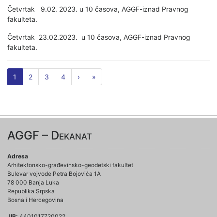
Četvrtak 9.02. 2023. u 10 časova, AGGF-iznad Pravnog
fakulteta.
Četvrtak 23.02.2023. u 10 časova, AGGF-iznad Pravnog
fakulteta.
1
2
3
4
›
»
AGGF – Dekanat
Adresa
Arhitektonsko-građevinsko-geodetski fakultet
Bulevar vojvode Petra Bojovića 1A
78 000 Banja Luka
Republika Srpska
Bosna i Hercegovina
JIB:
4401017720022