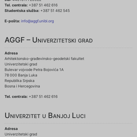
Tel. centrala:
+387 51 462 616
Studentska služba:
+387 51 462 545
E-pošta:
info@aggf.unibl.org
AGGF – Univerzitetski grad
Adresa
Arhitektonsko-građevinsko-geodetski fakultet
Univerzitetski grad
Bulevar vojvode Petra Bojovića 1A
78 000 Banja Luka
Republika Srpska
Bosna i Hercegovina
Tel. centrala:
+387 51 462 616
Univerzitet u Banjoj Luci
Adresa
Univerzitetski grad