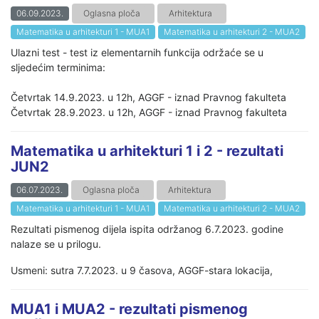
06.09.2023.
Oglasna ploča
Arhitektura
Matematika u arhitekturi 1 - MUA1
Matematika u arhitekturi 2 - MUA2
Ulazni test - test iz elementarnih funkcija održaće se u
sljedećim terminima:
Četvrtak 14.9.2023. u 12h, AGGF - iznad Pravnog fakulteta
Četvrtak 28.9.2023. u 12h, AGGF - iznad Pravnog fakulteta
Matematika u arhitekturi 1 i 2 - rezultati
JUN2
06.07.2023.
Oglasna ploča
Arhitektura
Matematika u arhitekturi 1 - MUA1
Matematika u arhitekturi 2 - MUA2
Rezultati pismenog dijela ispita održanog 6.7.2023. godine
nalaze se u prilogu.
Usmeni: sutra 7.7.2023. u 9 časova, AGGF-stara lokacija,
MUA1 i MUA2 - rezultati pismenog