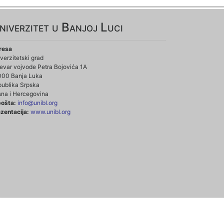
niverzitet u Banjoj Luci
resa
verzitetski grad
evar vojvode Petra Bojovića 1A
000 Banja Luka
ublika Srpska
na i Hercegovina
pošta:
info@unibl.org
zentacija:
www.unibl.org