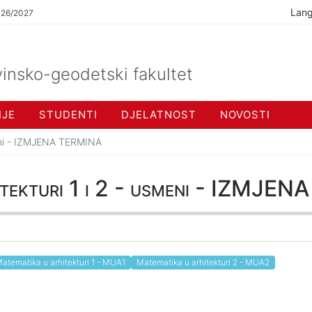
Lan
026/2027
insko-geodetski fakultet
IJE
STUDENTI
DJELATNOST
NOVOSTI
meni - IZMJENA TERMINA
itekturi 1 i 2 - usmeni - IZMJ
atematika u arhitekturi 1 - MUA1
Matematika u arhitekturi 2 - MUA2