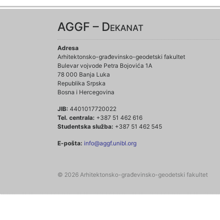
AGGF – Dekanat
Adresa
Arhitektonsko-građevinsko-geodetski fakultet
Bulevar vojvode Petra Bojovića 1A
78 000 Banja Luka
Republika Srpska
Bosna i Hercegovina
JIB:
4401017720022
Tel. centrala:
+387 51 462 616
Studentska služba:
+387 51 462 545
E-pošta:
info@aggf.unibl.org
© 2026 Arhitektonsko-građevinsko-geodetski fakultet