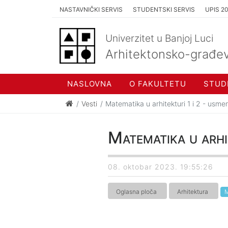
NASTAVNIČKI SERVIS
STUDENTSKI SERVIS
UPIS 2
Univerzitet u Banjoj Luci
Arhitektonsko-građev
NASLOVNA
O FAKULTETU
STUD
Vesti
Matematika u arhitekturi 1 i 2 - us
Matematika u arh
08. oktobar 2023. 19:55:26
Oglasna ploča
Arhitektura
M