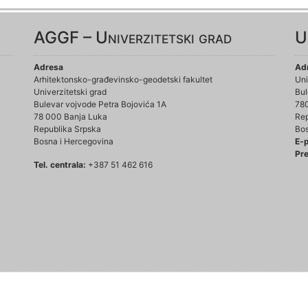
AGGF – Univerzitetski grad
U
Adresa
Ad
Arhitektonsko-građevinsko-geodetski fakultet
Uni
Univerzitetski grad
Bul
Bulevar vojvode Petra Bojovića 1A
78
78 000 Banja Luka
Rep
Republika Srpska
Bos
Bosna i Hercegovina
E-
Pre
Tel. centrala:
+387 51 462 616