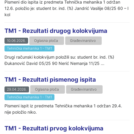
Pismeni dio ispita iz predmeta Tehnička mehanika 1 održan
12.6. položio je: student br. ind. (%) Jandrić Vasilije 08/25 60 – I
kol
TM1 - Rezultati drugog kolokvijuma
10.06.2026.
Oglasna ploča
Građevinarstvo
Tehnička mehanika 1 - TM1
Drugi računski kolokvijum položili su: student br. ind. (%)
Đukanović David 05/25 90 Nerić Nemanja 11/25 ...
TM1 - Rezultati pismenog ispita
29.04.2026.
Oglasna ploča
Građevinarstvo
Tehnička mehanika 1 - TM1
Pismeni ispit iz predmeta Tehnička mehanika 1 održan 29.4.
nije položio niko.
TM1 - Rezultati prvog kolokvijuma