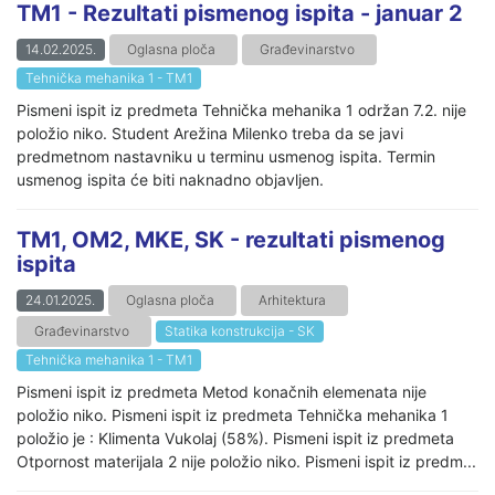
TM1 - Rezultati pismenog ispita - januar 2
14.02.2025.
Oglasna ploča
Građevinarstvo
Tehnička mehanika 1 - TM1
Pismeni ispit iz predmeta Tehnička mehanika 1 održan 7.2. nije
položio niko. Student Arežina Milenko treba da se javi
predmetnom nastavniku u terminu usmenog ispita. Termin
usmenog ispita će biti naknadno objavljen.
TM1, OM2, MKE, SK - rezultati pismenog
ispita
24.01.2025.
Oglasna ploča
Arhitektura
Građevinarstvo
Statika konstrukcija - SK
Tehnička mehanika 1 - TM1
Pismeni ispit iz predmeta Metod konačnih elemenata nije
položio niko. Pismeni ispit iz predmeta Tehnička mehanika 1
položio je : Klimenta Vukolaj (58%). Pismeni ispit iz predmeta
Otpornost materijala 2 nije položio niko. Pismeni ispit iz predm...