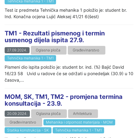
Tehnička mehanika 1 - TM1
Test iz predmeta Tehnička mehanika 1 položio je: student br.
Ind. Konačna ocjena Lujić Aleksej 41/21 6(šest)
TM1 - Rezultati pismenog i termin
usmenog dijela ispita 27.9.
27.09.2024.
Oglasna ploča
Građevinarstvo
Tehnička mehanika 1 - TM1
Pismeni dio ispita položio je: student br. ind. (%) Bajić David
16/23 58 Uvid u radove će se održati u ponedeljak (30.9) u 10
časova,...
MOM, SK, TM1, TM2 - promjena termina
konsultacija - 23.9.
20.09.2024.
Oglasna ploča
Arhitektura
Građevinarstvo
Mehanika i otpornost materijala - MOM
Statika konstrukcija - SK
Tehnička mehanika 1 - TM1