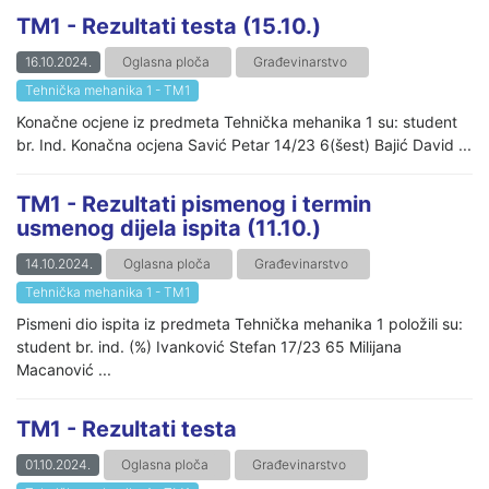
TM1 - Rezultati testa (15.10.)
16.10.2024.
Oglasna ploča
Građevinarstvo
Tehnička mehanika 1 - TM1
Konačne ocjene iz predmeta Tehnička mehanika 1 su: student
br. Ind. Konačna ocjena Savić Petar 14/23 6(šest) Bajić David ...
TM1 - Rezultati pismenog i termin
usmenog dijela ispita (11.10.)
14.10.2024.
Oglasna ploča
Građevinarstvo
Tehnička mehanika 1 - TM1
Pismeni dio ispita iz predmeta Tehnička mehanika 1 položili su:
student br. ind. (%) Ivanković Stefan 17/23 65 Milijana
Macanović ...
TM1 - Rezultati testa
01.10.2024.
Oglasna ploča
Građevinarstvo