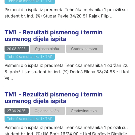
Tehnička mehanika 1 - TM1
Pismeni dio ispita iz predmeta Tehnička mehanika 1 položili su:
student br. ind. (%) Stupar Pavle 34/20 51 Rajak Filip ...
TM1 - Rezultati pismenog i termin
usmenog dijela ispita
29.08.2025.
Oglasna ploča
Građevinarstvo
Tehnička mehanika 1 - TM1
Pismeni dio ispita iz predmeta Tehnička mehanika 1 održan 22.
8. položili su: student br. ind. (%) Dodoš Ellena 38/24 88 - II kol
Ve...
TM1 - Rezultati pismenog i termin
usmenog dijela ispita
27.06.2025.
Oglasna ploča
Građevinarstvo
Tehnička mehanika 1 - TM1
Pismeni dio ispita iz predmeta Tehnička mehanika 1 položili su:
student br. ind. (%) Ilić Boris 16/24 90 - I kol Đurđević Dimitrije