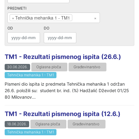
PREDMETI
×
Tehnička mehanika 1 - TM1
×
OD
DO
TM1 - Rezultati pismenog ispita (26.6.)
30.06.2026.
Oglasna ploča
Građevinarstvo
Tehnička mehanika 1 - TM1
Pismeni dio ispita iz predmeta Tehnička mehanika 1 održan
26.6. položili su: student br. ind. (%) Hadžalić Dževdet 01/25
80 Milovanov...
TM1 - Rezultati pismenog ispita (12.6.)
18.06.2026.
Oglasna ploča
Građevinarstvo
Tehnička mehanika 1 - TM1