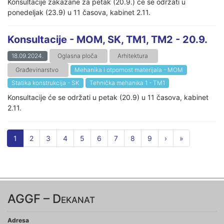
Konsultacije zakazane za petak (20.9.) će se održati u
ponedeljak (23.9) u 11 časova, kabinet 2.11.
Konsultacije - MOM, SK, TM1, TM2 - 20.9.
18.09.2024.
Oglasna ploča
Arhitektura
Građevinarstvo
Mehanika i otpornost materijala - MOM
Statika konstrukcija - SK
Tehnička mehanika 1 - TM1
Konsultacije će se održati u petak (20.9) u 11 časova, kabinet
2.11.
1
2
3
4
5
6
7
8
9
›
»
AGGF – Dekanat
Adresa