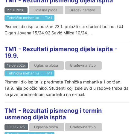
TM1 - Rezultati pismenog dijela ispita
27.01.2026.
Oglasna ploča
Građevinarstvo
Tehnička mehanika 1 - TM1
Pismeni dio ispita održan 23.1. položili su: student br. ind. (%)
Cigan Jovana 15/24 92 Savić Milica 10/24 ...
TM1 - Rezultati pismenog dijela ispita -
19.9.
19.09.2025.
Oglasna ploča
Građevinarstvo
Tehnička mehanika 1 - TM1
Pismeni dio ispita iz predmeta Tehnička mehanika 1 održan
19.9. nije položio niko. Studenti koji žele uvid u radove treba da
se jave predmetnom saradniku na e-mail.
TM1 - Rezultati pismenog i termin
usmenog dijela ispita
10.09.2025.
Oglasna ploča
Građevinarstvo