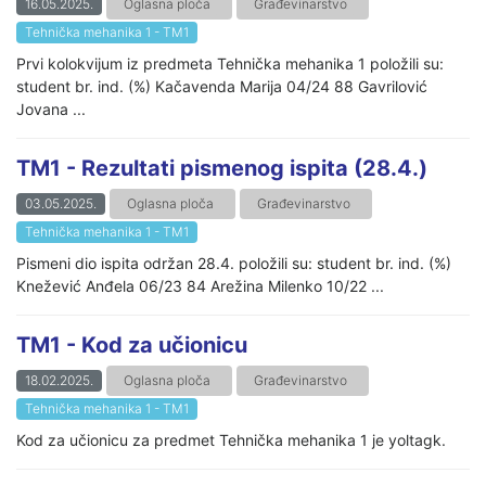
16.05.2025.
Oglasna ploča
Građevinarstvo
Tehnička mehanika 1 - TM1
Prvi kolokvijum iz predmeta Tehnička mehanika 1 položili su:
student br. ind. (%) Kačavenda Marija 04/24 88 Gavrilović
Jovana ...
TM1 - Rezultati pismenog ispita (28.4.)
03.05.2025.
Oglasna ploča
Građevinarstvo
Tehnička mehanika 1 - TM1
Pismeni dio ispita održan 28.4. položili su: student br. ind. (%)
Knežević Anđela 06/23 84 Arežina Milenko 10/22 ...
TM1 - Kod za učionicu
18.02.2025.
Oglasna ploča
Građevinarstvo
Tehnička mehanika 1 - TM1
Kod za učionicu za predmet Tehnička mehanika 1 je yoltagk.