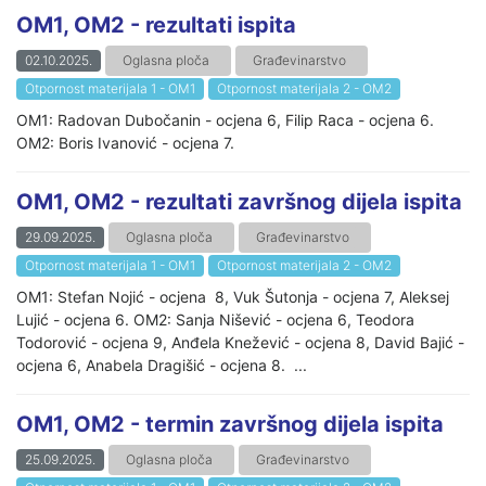
OM1, OM2 - rezultati ispita
02.10.2025.
Oglasna ploča
Građevinarstvo
Otpornost materijala 1 - OM1
Otpornost materijala 2 - OM2
OM1: Radovan Dubočanin - ocjena 6, Filip Raca - ocjena 6.
OM2: Boris Ivanović - ocjena 7.
OM1, OM2 - rezultati završnog dijela ispita
29.09.2025.
Oglasna ploča
Građevinarstvo
Otpornost materijala 1 - OM1
Otpornost materijala 2 - OM2
OM1: Stefan Nojić - ocjena 8, Vuk Šutonja - ocjena 7, Aleksej
Lujić - ocjena 6. OM2: Sanja Nišević - ocjena 6, Teodora
Todorović - ocjena 9, Anđela Knežević - ocjena 8, David Bajić -
ocjena 6, Anabela Dragišić - ocjena 8. ...
OM1, OM2 - termin završnog dijela ispita
25.09.2025.
Oglasna ploča
Građevinarstvo