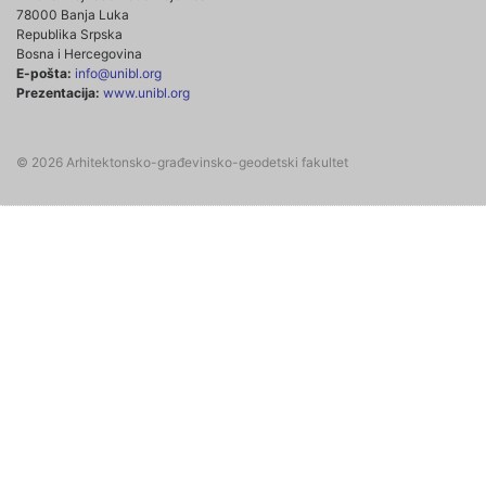
78000 Banja Luka
Republika Srpska
Bosna i Hercegovina
E-pošta:
info@unibl.org
Prezentacija:
www.unibl.org
© 2026 Arhitektonsko-građevinsko-geodetski fakultet