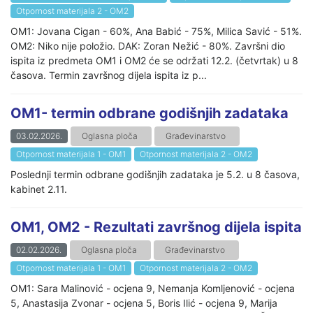
Otpornost materijala 2 - OM2
OM1: Jovana Cigan - 60%, Ana Babić - 75%, Milica Savić - 51%.
OM2: Niko nije položio. DAK: Zoran Nežić - 80%. Završni dio
ispita iz predmeta OM1 i OM2 će se održati 12.2. (četvrtak) u 8
časova. Termin završnog dijela ispita iz p...
OM1- termin odbrane godišnjih zadataka
03.02.2026.
Oglasna ploča
Građevinarstvo
Otpornost materijala 1 - OM1
Otpornost materijala 2 - OM2
Poslednji termin odbrane godišnjih zadataka je 5.2. u 8 časova,
kabinet 2.11.
OM1, OM2 - Rezultati završnog dijela ispita
02.02.2026.
Oglasna ploča
Građevinarstvo
Otpornost materijala 1 - OM1
Otpornost materijala 2 - OM2
OM1: Sara Malinović - ocjena 9, Nemanja Komljenović - ocjena
5, Anastasija Zvonar - ocjena 5, Boris Ilić - ocjena 9, Marija