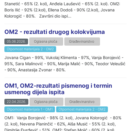
Stanetić - 65% (2. kol), Anđela Laušević - 65% (2. kol). OM2:
Boris Ilić - 92% (2.kol), Ellena Dodoš - 90% (2.kol), Jovana
Kolorogić - 80%. Završni dio ispi...
OM2 - rezultati drugog kolokvijuma
05.06.2026.
Oglasna ploča
Građevinarstvo
Otpornost materijala 2 - OM2
Jovana Cigan - 99%, Vukolaj Klimenta - 97%, Vanja Borojević -
95%, Sara Malinović - 90%, Marija Malić - 90%, Teodor Veleušić
- 90%, Anastasija Zvonar - 80%.
OM1, OM2-rezultati pismenog i termin
usmenog dijela ispita
22.04.2026.
Oglasna ploča
Građevinarstvo
Otpornost materijala 1 - OM1
Otpornost materijala 2 - OM2
OM1: Vanja Borojević - 98% (2. kol), Jovana Kolorogić - 80%
(2. kol), Nevena Planinčić - 62%, Aiša Musić - 55% (2. kol),
Dimitrije Đurđević - 51%. OM2: Stefan Mojić - 60% (2. kol).