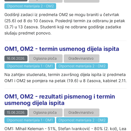
Otpornost materijala 2 - OM2
Godišnji zadaci iz predmeta OM2 se mogu braniti u četvrtak
(25.6) od 8 do 10 časova. Poslednji termin za odbranu je petak
(3.7) u 13 časova. Studenti koji ne odbrane godišnje zadatke
slušaju predmet ponovo.
OM1, OM2 - termin usmenog dijela ispita
16.06.2026.
Oglasna ploča
Građevinarstvo
Otpornost materijala 1 - OM1
Otpornost materijala 2 - OM2
Na zahtjev studenata, termin završnog dijela ispita iz predmeta
OM1 i OM2 se pomjera na petak (19.6) u 8 časova, kabinet 2.11.
OM1, OM2 - rezultati pismenog i termin
usmenog dijela ispita
15.06.2026.
Oglasna ploča
Građevinarstvo
Otpornost materijala 1 - OM1
Otpornost materijala 2 - OM2
OM1: Mihail Keleman - 51%, Stefan Ivanković - 80% (2. kol), Lea