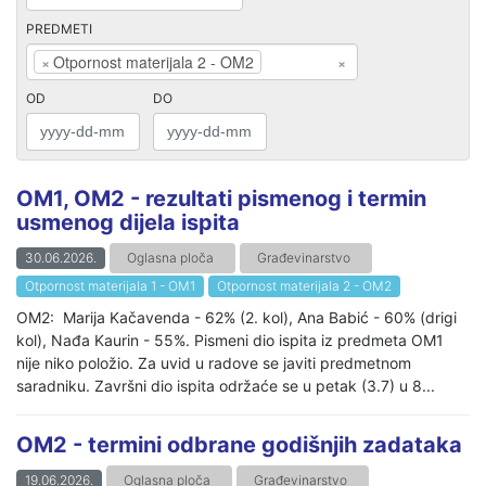
PREDMETI
×
Otpornost materijala 2 - OM2
×
OD
DO
OM1, OM2 - rezultati pismenog i termin
usmenog dijela ispita
30.06.2026.
Oglasna ploča
Građevinarstvo
Otpornost materijala 1 - OM1
Otpornost materijala 2 - OM2
OM2: Marija Kačavenda - 62% (2. kol), Ana Babić - 60% (drigi
kol), Nađa Kaurin - 55%. Pismeni dio ispita iz predmeta OM1
nije niko položio. Za uvid u radove se javiti predmetnom
saradniku. Završni dio ispita održaće se u petak (3.7) u 8...
OM2 - termini odbrane godišnjih zadataka
19.06.2026.
Oglasna ploča
Građevinarstvo