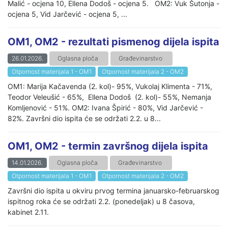
Malić - ocjena 10, Ellena Dodoš - ocjena 5. OM2: Vuk Šutonja -
ocjena 5, Vid Jarčević - ocjena 5, ...
OM1, OM2 - rezultati pismenog dijela ispita
26.01.2026.
Oglasna ploča
Građevinarstvo
Otpornost materijala 1 - OM1
Otpornost materijala 2 - OM2
OM1: Marija Kačavenda (2. kol)- 95%, Vukolaj Klimenta - 71%,
Teodor Veleušić - 65%, Ellena Dodoš (2. kol)- 55%, Nemanja
Komljenović - 51%. OM2: Ivana Špirić - 80%, Vid Jarčević -
82%. Završni dio ispita će se održati 2.2. u 8...
OM1, OM2 - termin završnog dijela ispita
14.01.2026.
Oglasna ploča
Građevinarstvo
Otpornost materijala 1 - OM1
Otpornost materijala 2 - OM2
Završni dio ispita u okviru prvog termina januarsko-februarskog
ispitnog roka će se održati 2.2. (ponedeljak) u 8 časova,
kabinet 2.11.