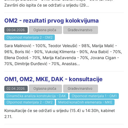
Završni dio ispita će se održati u srijedu (29...
OM2 - rezultati prvog kolokvijuma
09.04.2026.
Oglasna ploča
Građevinarstvo
Otpornost materijala 2 - OM2
Sara Malinović - 100%, Teodor Veleušić - 98%, Marija Malić -
96%, Boris Ilić - 90%, Vukolaj Klimenta - 90%, Ana Babić - 70%,
Ellena Dodoš - 70%, Marija Kačavenda - 70%, Jovana Cigan -
70%, Dimitrije Đurđević - 70%, Anastas...
OM1, OM2, MKE, DAK - konsultacije
02.04.2026.
Oglasna ploča
Građevinarstvo
Dinamička analiza konstrukcija - DAK
Otpornost materijala 1 - OM1
Otpornost materijala 2 - OM2
Metod konačnih elemenata - MKE
Konsultacije će se održati u srijedu (15.4) u 14:30h, kabinet
2.11.