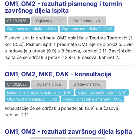
OM1, OM2 - rezultati pismenog i termin
završnog dijela ispita
08.09.2025.
Oglasna ploča
Građevinarstvo
Otpornost materijala 1 - OM1
Otpornost materijala 2 - OM2
Pismeni ispit iz predmeta OM2 položila je Teodora Todorović (1.
kol, 85%). Pismeni ispit iz predmeta OM1 nije niko položio. Uvid
u radove je u utorak (9.9) u 8 časova, kabinet 2.11. Završni dio
ispita će se održati u petak (12.9) u 8 časova, kabinet 2....
OM1, OM2, MKE, DAK - konsultacije
04.09.2025.
Oglasna ploča
Građevinarstvo
Dinamička analiza konstrukcija - DAK
Otpornost materijala 1 - OM1
Otpornost materijala 2 - OM2
Metod konačnih elemenata - MKE
Konsultacije će se održati u ponedeljak (8.9) u 8 časova,
kabinet 2.11.
OM1, OM2 - rezultati završnog dijela ispita