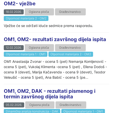
OM2- vježbe
18.02.2026.
Oglasna ploča
Građevinarstvo
Otpornost materijala 2 - OM2
Vježbe će se održati iduće sedmice prema rasporedu.
OM1, OM2- rezultati završnog dijela ispita
12.02.2026.
Oglasna ploča
Građevinarstvo
Otpornost materijala 1 - OM1
Otpornost materijala 2 - OM2
OM1 Anastasija Zvonar - ocena 5 (pet) Nemanja Komljenović -
ocena 5 (pet), Vukolaj Klimenta -ocena 5 (pet) , Ellena Dodoš -
ocena 9 (devet), Marija Kačavenda - ocena 9 (devet), Teodor
Veleušić - ocena 5 (pet), Ana Babić - ocena 5 (pe...
OM1, OM2, DAK - rezultati pismenog i
termin završnog dijela ispita
05.02.2026.
Oglasna ploča
Građevinarstvo
Dinamička analiza konstrukcija - DAK
Otpornost materijala 1 - OM1