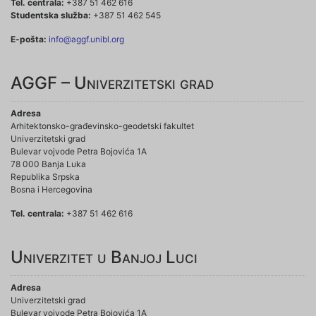
Tel. centrala:
+387 51 462 616
Studentska služba:
+387 51 462 545
E-pošta:
info@aggf.unibl.org
AGGF – Univerzitetski grad
Adresa
Arhitektonsko-građevinsko-geodetski fakultet
Univerzitetski grad
Bulevar vojvode Petra Bojovića 1A
78 000 Banja Luka
Republika Srpska
Bosna i Hercegovina
Tel. centrala:
+387 51 462 616
Univerzitet u Banjoj Luci
Adresa
Univerzitetski grad
Bulevar vojvode Petra Bojovića 1A