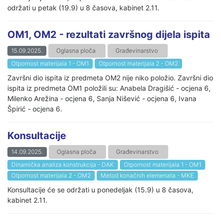
održati u petak (19.9) u 8 časova, kabinet 2.11.
OM1, OM2 - rezultati završnog dijela ispita
15.09.2025.
Oglasna ploča
Građevinarstvo
Otpornost materijala 1 - OM1
Otpornost materijala 2 - OM2
Završni dio ispita iz predmeta OM2 nije niko položio. Završni dio
ispita iz predmeta OM1 položili su: Anabela Dragišić - ocjena 6,
Milenko Arežina - ocjena 6, Sanja Nišević - ocjena 6, Ivana
Špirić - ocjena 6.
Konsultacije
14.09.2025.
Oglasna ploča
Građevinarstvo
Dinamička analiza konstrukcija - DAK
Otpornost materijala 1 - OM1
Otpornost materijala 2 - OM2
Metod konačnih elemenata - MKE
Konsultacije će se održati u ponedeljak (15.9) u 8 časova,
kabinet 2.11.