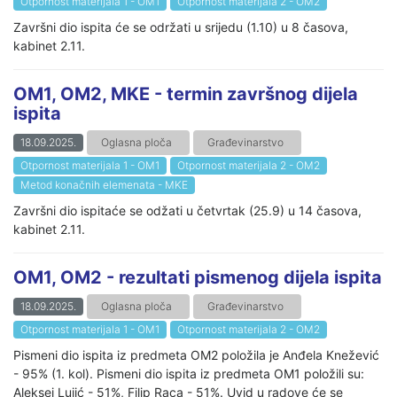
Otpornost materijala 1 - OM1
Otpornost materijala 2 - OM2
Završni dio ispita će se održati u srijedu (1.10) u 8 časova,
kabinet 2.11.
OM1, OM2, MKE - termin završnog dijela
ispita
18.09.2025.
Oglasna ploča
Građevinarstvo
Otpornost materijala 1 - OM1
Otpornost materijala 2 - OM2
Metod konačnih elemenata - MKE
Završni dio ispitaće se odžati u četvrtak (25.9) u 14 časova,
kabinet 2.11.
OM1, OM2 - rezultati pismenog dijela ispita
18.09.2025.
Oglasna ploča
Građevinarstvo
Otpornost materijala 1 - OM1
Otpornost materijala 2 - OM2
Pismeni dio ispita iz predmeta OM2 položila je Anđela Knežević
- 95% (1. kol). Pismeni dio ispita iz predmeta OM1 položili su:
Aleksej Lujić - 51%, Filip Raca - 51%. Uvid u radove će se