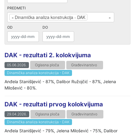
PREDMETI
×
Dinamička analiza konstrukcija - DAK
×
OD
DO
DAK - rezultati 2. kolokvijuma
05.06.2026.
Oglasna ploča
Građevinarstvo
Dinamička analiza konstrukcija - DAK
Anđela Stanišljević - 87%, Dalibor Ružojčić - 87%, Jelena
Milošević - 80%.
DAK - rezultati prvog kolokvijuma
29.04.2026.
Oglasna ploča
Građevinarstvo
Dinamička analiza konstrukcija - DAK
Anđela Stanišljević - 79%, Jelena Milošević - 75%, Dalibor