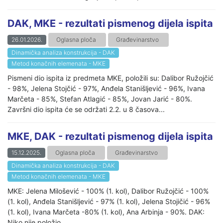
DAK, MKE - rezultati pismenog dijela ispita
26.01.2026.
Oglasna ploča
Građevinarstvo
Dinamička analiza konstrukcija - DAK
Metod konačnih elemenata - MKE
Pismeni dio ispita iz predmeta MKE, položili su: Dalibor Ružojčić
- 98%, Jelena Stojčić - 97%, Anđela Stanišljević - 96%, Ivana
Marčeta - 85%, Stefan Atlagić - 85%, Jovan Jarić - 80%.
Završni dio ispita će se održati 2.2. u 8 časova...
MKE, DAK - rezultati pismenog dijela ispita
15.12.2025.
Oglasna ploča
Građevinarstvo
Dinamička analiza konstrukcija - DAK
Metod konačnih elemenata - MKE
MKE: Jelena Milošević - 100% (1. kol), Dalibor Ružojčić - 100%
(1. kol), Anđela Stanišljević - 97% (1. kol), Jelena Stojičić - 96%
(1. kol), Ivana Marčeta -80% (1. kol), Ana Arbinja - 90%. DAK:
Niko nije položio.