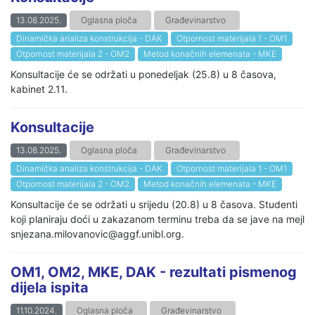
13.08.2025.
Oglasna ploča
Građevinarstvo
Dinamička analiza konstrukcija - DAK
Otpornost materijala 1 - OM1
Otpornost materijala 2 - OM2
Metod konačnih elemenata - MKE
Konsultacije će se održati u ponedeljak (25.8) u 8 časova,
kabinet 2.11.
Konsultacije
13.08.2025.
Oglasna ploča
Građevinarstvo
Dinamička analiza konstrukcija - DAK
Otpornost materijala 1 - OM1
Otpornost materijala 2 - OM2
Metod konačnih elemenata - MKE
Konsultacije će se održati u srijedu (20.8) u 8 časova. Studenti
koji planiraju doći u zakazanom terminu treba da se jave na mejl
snjezana.milovanovic@aggf.unibl.org.
OM1, OM2, MKE, DAK - rezultati pismenog
dijela ispita
11.10.2024.
Oglasna ploča
Građevinarstvo