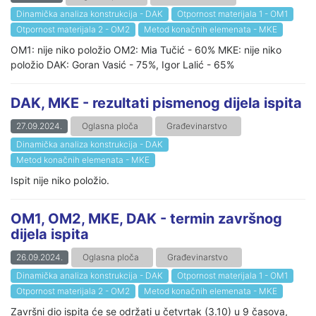
Dinamička analiza konstrukcija - DAK
Otpornost materijala 1 - OM1
Otpornost materijala 2 - OM2
Metod konačnih elemenata - MKE
OM1: nije niko položio OM2: Mia Tučić - 60% MKE: nije niko
položio DAK: Goran Vasić - 75%, Igor Lalić - 65%
DAK, MKE - rezultati pismenog dijela ispita
27.09.2024.
Oglasna ploča
Građevinarstvo
Dinamička analiza konstrukcija - DAK
Metod konačnih elemenata - MKE
Ispit nije niko položio.
OM1, OM2, MKE, DAK - termin završnog
dijela ispita
26.09.2024.
Oglasna ploča
Građevinarstvo
Dinamička analiza konstrukcija - DAK
Otpornost materijala 1 - OM1
Otpornost materijala 2 - OM2
Metod konačnih elemenata - MKE
Završni dio ispita će se održati u četvrtak (3.10) u 9 časova,