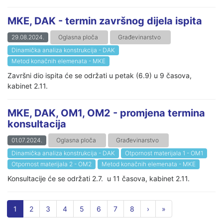
MKE, DAK - termin završnog dijela ispita
29.08.2024.
Oglasna ploča
Građevinarstvo
Dinamička analiza konstrukcija - DAK
Metod konačnih elemenata - MKE
Završni dio ispita će se održati u petak (6.9) u 9 časova,
kabinet 2.11.
MKE, DAK, OM1, OM2 - promjena termina
konsultacija
01.07.2024.
Oglasna ploča
Građevinarstvo
Dinamička analiza konstrukcija - DAK
Otpornost materijala 1 - OM1
Otpornost materijala 2 - OM2
Metod konačnih elemenata - MKE
Konsultacije će se održati 2.7. u 11 časova, kabinet 2.11.
1
2
3
4
5
6
7
8
›
»