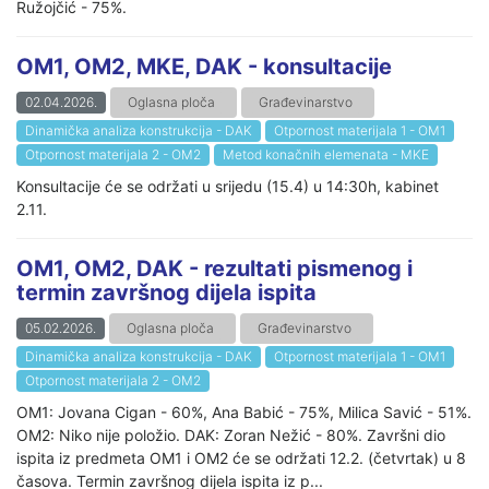
Ružojčić - 75%.
OM1, OM2, MKE, DAK - konsultacije
02.04.2026.
Oglasna ploča
Građevinarstvo
Dinamička analiza konstrukcija - DAK
Otpornost materijala 1 - OM1
Otpornost materijala 2 - OM2
Metod konačnih elemenata - MKE
Konsultacije će se održati u srijedu (15.4) u 14:30h, kabinet
2.11.
OM1, OM2, DAK - rezultati pismenog i
termin završnog dijela ispita
05.02.2026.
Oglasna ploča
Građevinarstvo
Dinamička analiza konstrukcija - DAK
Otpornost materijala 1 - OM1
Otpornost materijala 2 - OM2
OM1: Jovana Cigan - 60%, Ana Babić - 75%, Milica Savić - 51%.
OM2: Niko nije položio. DAK: Zoran Nežić - 80%. Završni dio
ispita iz predmeta OM1 i OM2 će se održati 12.2. (četvrtak) u 8
časova. Termin završnog dijela ispita iz p...