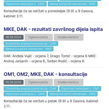
Otpornost materijala 2 - OM2
Metod konačnih elemenata - MKE
Konsultacije će se održati u ponedeljak (9.9) u 9 časova,
kabinet 2.11.
MKE, DAK - rezultati završnog dijela ispita
06.09.2024.
Oglasna ploča
Građevinarstvo
Dinamička analiza konstrukcija - DAK
Metod konačnih elemenata - MKE
DAK: Anđela Vujić - ocjena 7, Drago Tomić - ocjena 6 MKE:
Andrej Janjanin - ocjena 6, Seđan Rodić - ocjena 6.
OM1, OM2, MKE, DAK - konsultacije
05.09.2024.
Oglasna ploča
Građevinarstvo
Dinamička analiza konstrukcija - DAK
Otpornost materijala 1 - OM1
Otpornost materijala 2 - OM2
Metod konačnih elemenata - MKE
Konsultacije će se održati u petak (6.9) u 9 časova, kabinet
2.11.