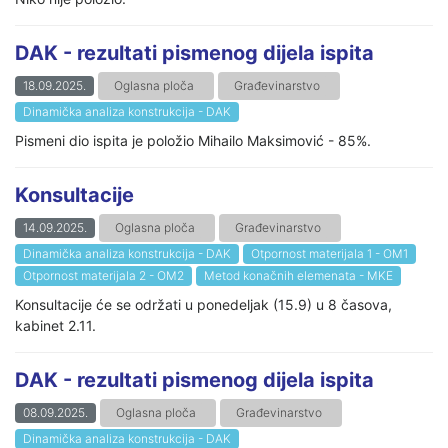
DAK - rezultati pismenog dijela ispita
18.09.2025.
Oglasna ploča
Građevinarstvo
Dinamička analiza konstrukcija - DAK
Pismeni dio ispita je položio Mihailo Maksimović - 85%.
Konsultacije
14.09.2025.
Oglasna ploča
Građevinarstvo
Dinamička analiza konstrukcija - DAK
Otpornost materijala 1 - OM1
Otpornost materijala 2 - OM2
Metod konačnih elemenata - MKE
Konsultacije će se održati u ponedeljak (15.9) u 8 časova,
kabinet 2.11.
DAK - rezultati pismenog dijela ispita
08.09.2025.
Oglasna ploča
Građevinarstvo
Dinamička analiza konstrukcija - DAK