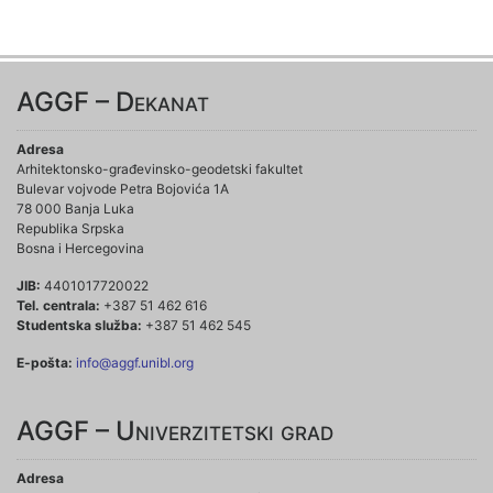
AGGF – Dekanat
Adresa
Arhitektonsko-građevinsko-geodetski fakultet
Bulevar vojvode Petra Bojovića 1A
78 000 Banja Luka
Republika Srpska
Bosna i Hercegovina
JIB:
4401017720022
Tel. centrala:
+387 51 462 616
Studentska služba:
+387 51 462 545
E-pošta:
info@aggf.unibl.org
AGGF – Univerzitetski grad
Adresa