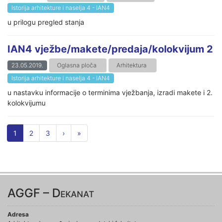
Istorija arhitekture i naselja 4 - IAN4
u prilogu pregled stanja
IAN4 vježbe/makete/predaja/kolokvijum 2
23.05.2019.
Oglasna ploča
Arhitektura
Istorija arhitekture i naselja 4 - IAN4
u nastavku informacije o terminima vježbanja, izradi makete i 2.
kolokvijumu
1
2
3
›
»
AGGF – Dekanat
Adresa