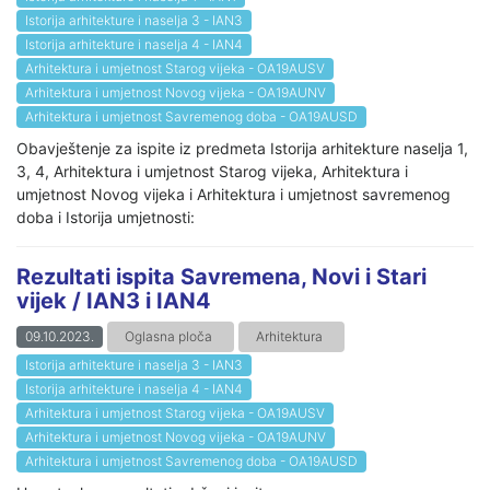
Istorija arhitekture i naselja 3 - IAN3
Istorija arhitekture i naselja 4 - IAN4
Arhitektura i umjetnost Starog vijeka - OA19AUSV
Arhitektura i umjetnost Novog vijeka - OA19AUNV
Arhitektura i umjetnost Savremenog doba - OA19AUSD
Obavještenje za ispite iz predmeta Istorija arhitekture naselja 1,
3, 4, Arhitektura i umjetnost Starog vijeka, Arhitektura i
umjetnost Novog vijeka i Arhitektura i umjetnost savremenog
doba i Istorija umjetnosti:
Rezultati ispita Savremena, Novi i Stari
vijek / IAN3 i IAN4
09.10.2023.
Oglasna ploča
Arhitektura
Istorija arhitekture i naselja 3 - IAN3
Istorija arhitekture i naselja 4 - IAN4
Arhitektura i umjetnost Starog vijeka - OA19AUSV
Arhitektura i umjetnost Novog vijeka - OA19AUNV
Arhitektura i umjetnost Savremenog doba - OA19AUSD