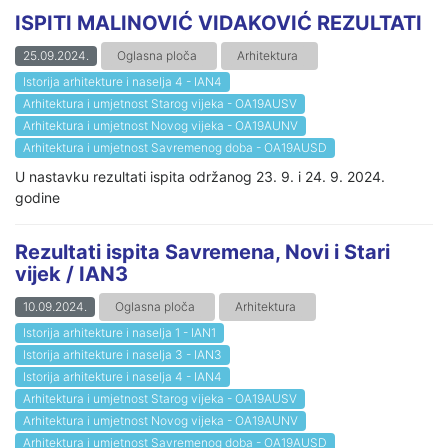
ISPITI MALINOVIĆ VIDAKOVIĆ REZULTATI
25.09.2024.
Oglasna ploča
Arhitektura
Istorija arhitekture i naselja 4 - IAN4
Arhitektura i umjetnost Starog vijeka - OA19AUSV
Arhitektura i umjetnost Novog vijeka - OA19AUNV
Arhitektura i umjetnost Savremenog doba - OA19AUSD
U nastavku rezultati ispita održanog 23. 9. i 24. 9. 2024.
godine
Rezultati ispita Savremena, Novi i Stari
vijek / IAN3
10.09.2024.
Oglasna ploča
Arhitektura
Istorija arhitekture i naselja 1 - IAN1
Istorija arhitekture i naselja 3 - IAN3
Istorija arhitekture i naselja 4 - IAN4
Arhitektura i umjetnost Starog vijeka - OA19AUSV
Arhitektura i umjetnost Novog vijeka - OA19AUNV
Arhitektura i umjetnost Savremenog doba - OA19AUSD