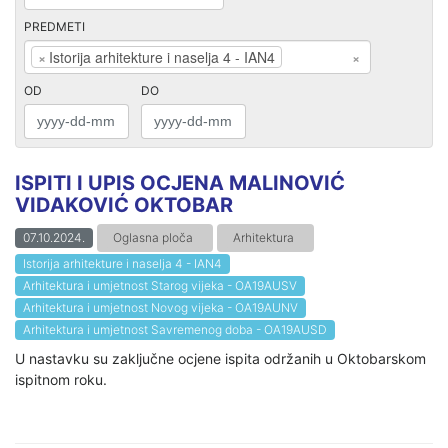
PREDMETI
×
Istorija arhitekture i naselja 4 - IAN4
×
OD
DO
ISPITI I UPIS OCJENA MALINOVIĆ
VIDAKOVIĆ OKTOBAR
07.10.2024.
Oglasna ploča
Arhitektura
Istorija arhitekture i naselja 4 - IAN4
Arhitektura i umjetnost Starog vijeka - OA19AUSV
Arhitektura i umjetnost Novog vijeka - OA19AUNV
Arhitektura i umjetnost Savremenog doba - OA19AUSD
U nastavku su zaključne ocjene ispita održanih u Oktobarskom
ispitnom roku.