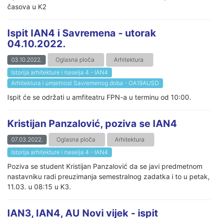
časova u K2
Ispit IAN4 i Savremena - utorak
04.10.2022.
03.10.2022.
Oglasna ploča
Arhitektura
Istorija arhitekture i naselja 4 - IAN4
Arhitektura i umjetnost Savremenog doba - OA19AUSD
Ispit će se održati u amfiteatru FPN-a u terminu od 10:00.
Kristijan Panzalović, poziva se IAN4
07.03.2022.
Oglasna ploča
Arhitektura
Istorija arhitekture i naselja 4 - IAN4
Poziva se student Kristijan Panzalović da se javi predmetnom
nastavniku radi preuzimanja semestralnog zadatka i to u petak,
11.03. u 08:15 u K3.
IAN3, IAN4, AU Novi vijek - ispit