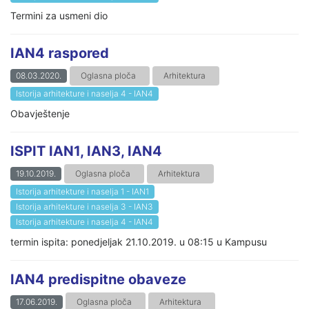
Termini za usmeni dio
IAN4 raspored
08.03.2020.
Oglasna ploča
Arhitektura
Istorija arhitekture i naselja 4 - IAN4
Obavještenje
ISPIT IAN1, IAN3, IAN4
19.10.2019.
Oglasna ploča
Arhitektura
Istorija arhitekture i naselja 1 - IAN1
Istorija arhitekture i naselja 3 - IAN3
Istorija arhitekture i naselja 4 - IAN4
termin ispita: ponedjeljak 21.10.2019. u 08:15 u Kampusu
IAN4 predispitne obaveze
17.06.2019.
Oglasna ploča
Arhitektura