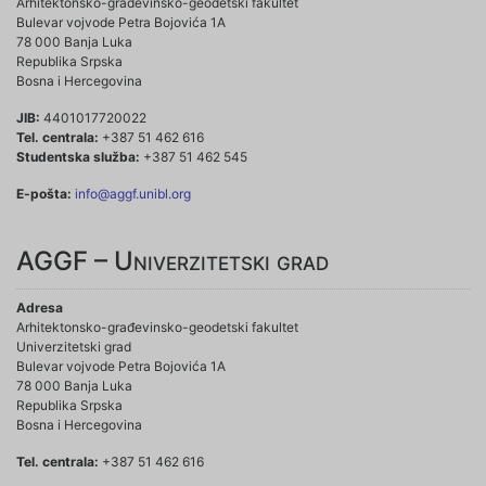
Arhitektonsko-građevinsko-geodetski fakultet
Bulevar vojvode Petra Bojovića 1A
78 000 Banja Luka
Republika Srpska
Bosna i Hercegovina
JIB:
4401017720022
Tel. centrala:
+387 51 462 616
Studentska služba:
+387 51 462 545
E-pošta:
info@aggf.unibl.org
AGGF – Univerzitetski grad
Adresa
Arhitektonsko-građevinsko-geodetski fakultet
Univerzitetski grad
Bulevar vojvode Petra Bojovića 1A
78 000 Banja Luka
Republika Srpska
Bosna i Hercegovina
Tel. centrala:
+387 51 462 616