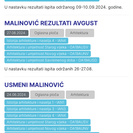
U nastavku rezultati ispita održanog 09-10.09.2024. godine.
MALINOVIĆ REZULTATI AVGUST
27.08.2024.
Oglasna ploča
Arhitektura
Istorija arhitekture i naselja 4 - IAN4
Arhitektura i umjetnost Starog vijeka - OA19AUSV
Arhitektura i umjetnost Novog vijeka - OA19AUNV
Arhitektura i umjetnost Savremenog doba - OA19AUSD
U nastavku rezultati ispita održanih 26-27.08.
USMENI MALINOVIĆ
24.06.2024.
Oglasna ploča
Arhitektura
Istorija arhitekture i naselja 1 - IAN1
Istorija arhitekture i naselja 3 - IAN3
Istorija arhitekture i naselja 4 - IAN4
Arhitektura i umjetnost Starog vijeka - OA19AUSV
Arhitektura i umjetnost Novog vijeka - OA19AUNV