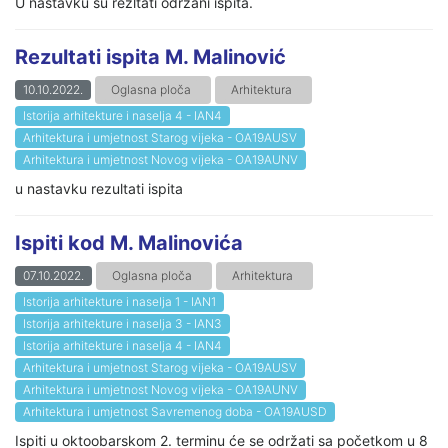
U nastavku su rezltati održani ispita.
Rezultati ispita M. Malinović
10.10.2022.
Oglasna ploča
Arhitektura
Istorija arhitekture i naselja 4 - IAN4
Arhitektura i umjetnost Starog vijeka - OA19AUSV
Arhitektura i umjetnost Novog vijeka - OA19AUNV
u nastavku rezultati ispita
Ispiti kod M. Malinovića
07.10.2022.
Oglasna ploča
Arhitektura
Istorija arhitekture i naselja 1 - IAN1
Istorija arhitekture i naselja 3 - IAN3
Istorija arhitekture i naselja 4 - IAN4
Arhitektura i umjetnost Starog vijeka - OA19AUSV
Arhitektura i umjetnost Novog vijeka - OA19AUNV
Arhitektura i umjetnost Savremenog doba - OA19AUSD
Ispiti u oktoobarskom 2. terminu će se održati sa početkom u 8