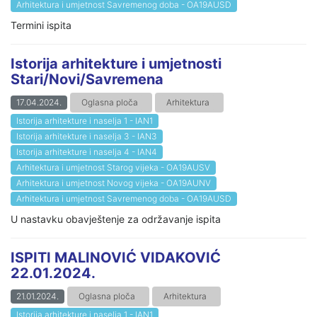
Arhitektura i umjetnost Savremenog doba - OA19AUSD
Termini ispita
Istorija arhitekture i umjetnosti
Stari/Novi/Savremena
17.04.2024.
Oglasna ploča
Arhitektura
Istorija arhitekture i naselja 1 - IAN1
Istorija arhitekture i naselja 3 - IAN3
Istorija arhitekture i naselja 4 - IAN4
Arhitektura i umjetnost Starog vijeka - OA19AUSV
Arhitektura i umjetnost Novog vijeka - OA19AUNV
Arhitektura i umjetnost Savremenog doba - OA19AUSD
U nastavku obavještenje za održavanje ispita
ISPITI MALINOVIĆ VIDAKOVIĆ
22.01.2024.
21.01.2024.
Oglasna ploča
Arhitektura
Istorija arhitekture i naselja 1 - IAN1