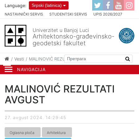
Language:
Srpski (latinica)
NASTAVNIČKI SERVIS
STUDENTSKI SERVIS
UPIS 2026/2027
Univerzitet u Banjoj Luci
Arhitektonsko-građevinsko-
geodetski fakultet
Vesti
MALINOVIĆ REZULTATI AVGUST
NAVIGACIJA
MALINOVIĆ REZULTATI
AVGUST
27. avgust 2024. 14:29:45
Oglasna ploča
Arhitektura