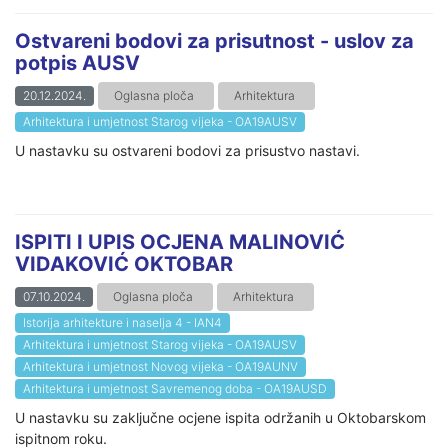
Ostvareni bodovi za prisutnost - uslov za
potpis AUSV
20.12.2024.
Oglasna ploča
Arhitektura
Arhitektura i umjetnost Starog vijeka - OA19AUSV
U nastavku su ostvareni bodovi za prisustvo nastavi.
ISPITI I UPIS OCJENA MALINOVIĆ
VIDAKOVIĆ OKTOBAR
07.10.2024.
Oglasna ploča
Arhitektura
Istorija arhitekture i naselja 4 - IAN4
Arhitektura i umjetnost Starog vijeka - OA19AUSV
Arhitektura i umjetnost Novog vijeka - OA19AUNV
Arhitektura i umjetnost Savremenog doba - OA19AUSD
U nastavku su zaključne ocjene ispita održanih u Oktobarskom
ispitnom roku.