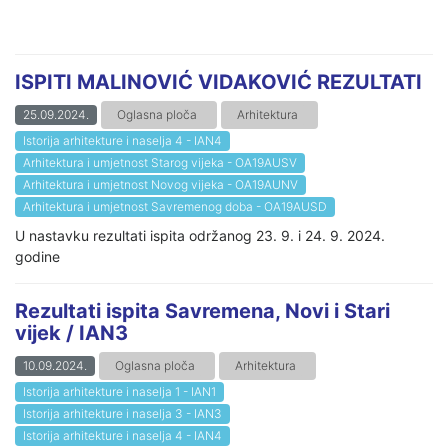
ISPITI MALINOVIĆ VIDAKOVIĆ REZULTATI
25.09.2024.
Oglasna ploča
Arhitektura
Istorija arhitekture i naselja 4 - IAN4
Arhitektura i umjetnost Starog vijeka - OA19AUSV
Arhitektura i umjetnost Novog vijeka - OA19AUNV
Arhitektura i umjetnost Savremenog doba - OA19AUSD
U nastavku rezultati ispita održanog 23. 9. i 24. 9. 2024.
godine
Rezultati ispita Savremena, Novi i Stari
vijek / IAN3
10.09.2024.
Oglasna ploča
Arhitektura
Istorija arhitekture i naselja 1 - IAN1
Istorija arhitekture i naselja 3 - IAN3
Istorija arhitekture i naselja 4 - IAN4