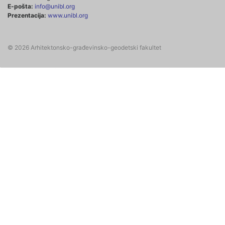
E-pošta:
info@unibl.org
Prezentacija:
www.unibl.org
© 2026 Arhitektonsko-građevinsko-geodetski fakultet