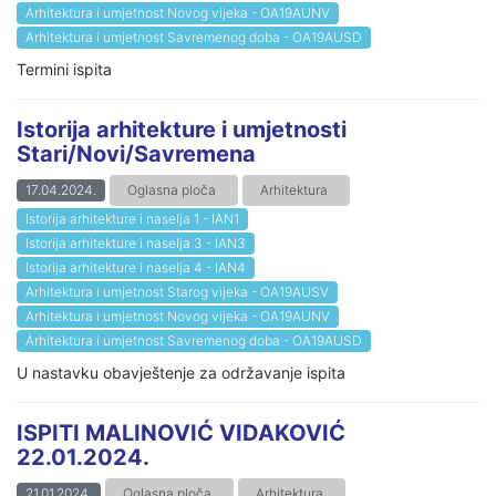
Arhitektura i umjetnost Novog vijeka - OA19AUNV
Arhitektura i umjetnost Savremenog doba - OA19AUSD
Termini ispita
Istorija arhitekture i umjetnosti
Stari/Novi/Savremena
17.04.2024.
Oglasna ploča
Arhitektura
Istorija arhitekture i naselja 1 - IAN1
Istorija arhitekture i naselja 3 - IAN3
Istorija arhitekture i naselja 4 - IAN4
Arhitektura i umjetnost Starog vijeka - OA19AUSV
Arhitektura i umjetnost Novog vijeka - OA19AUNV
Arhitektura i umjetnost Savremenog doba - OA19AUSD
U nastavku obavještenje za održavanje ispita
ISPITI MALINOVIĆ VIDAKOVIĆ
22.01.2024.
21.01.2024.
Oglasna ploča
Arhitektura