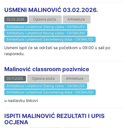
USMENI MALINOVIĆ 03.02.2026.
02.02.2026.
Oglasna ploča
Arhitektura
Arhitektura i umjetnost Starog vijeka - OA19AUSV
Arhitektura i umjetnost Novog vijeka - OA19AUNV
Arhitektura i umjetnost Savremenog doba - OA19AUSD
Usmeni ispit će se održati sa početkom u 09:00 u sali po
rasporedu.
Malinović classroom pozivnice
03.11.2025.
Oglasna ploča
Arhitektura
Arhitektura i umjetnost Starog vijeka - OA19AUSV
Arhitektura i umjetnost Savremenog doba - OA19AUSD
u nastavku linkovi
ISPITI MALINOVIĆ REZULTATI I UPIS
OCJENA