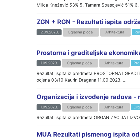
Milica Knežević 53% 5. Tamara Spasojević 51% 6. B
ZGN + RGN - Rezultati ispita odr
12.09.2023.
Oglasna ploča
Arhitektura
Rev
Prostorna i graditeljska ekonomika
11.09.2023.
Oglasna ploča
Arhitektura
Pro
Rezultati ispita iz predmeta PROSTORNA I GRAD
ocjena 03/19 Kaurin Dragana 11.09.2023. ...
Organizacija i izvođenje radova - r
11.09.2023.
Oglasna ploča
Arhitektura
Org
Rezultati ispita iz predmeta ORGANIZACIJA I IZVOĐ
MUA Rezultati pismenog ispita o