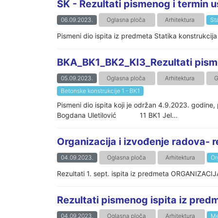
SK - Rezultati pismenog i termin u
06.09.2023.
Oglasna ploča
Arhitektura
St
Pismeni dio ispita iz predmeta Statika konstrukcija 
BKA_BK1_BK2_KI3_Rezultati pisme
05.09.2023.
Oglasna ploča
Arhitektura
G
Betonske konstrukcije 1 - BK1
Pismeni dio ispita koji je održan 4.9.2
Bogdana Uletilović 11 BK1 Jel...
Organizacija i izvođenje radova- re
04.09.2023.
Oglasna ploča
Arhitektura
Or
Rezultati 1. sept. ispita iz predmeta ORGANIZACIJ
Rezultati pismenog ispita iz pre
04.09.2023.
Oglasna ploča
Arhitektura
Me