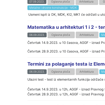
07.09.2023.
Oglasna ploča
Arhitektura
G
Metalne i drvene konstrukcije - MDK
Usmeni ispit iz DK, MDK, KI2, MK1 će održati u utor
Matematika u arhitekturi 1 i 2 - t
06.09.2023.
Oglasna ploča
Arhitektura
Ma
Četvrtak 14.9.2023. u 10 časova, AGGF - iznad Pr
Četvrtak 28.9.2023. u 10 časova, AGGF - iznad Pr
Termini za polaganje testa iz Ele
06.09.2023.
Oglasna ploča
Arhitektura
Ma
Ulazni test - test iz elementarnih funkcija održaće
Četvrtak 14.9.2023. u 12h, AGGF - iznad Pravnog 
Četvrtak 28.9.2023. u 12h, AGGF - iznad Pravnog 