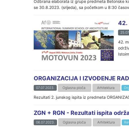
Odbrana elaborata iz grupe predmeta Betonske kons
se 30.8.2023. (srijeda), sa početkom u 8:30 časova
42.
25.07
42. m
održi
Istoim
ORGANIZACIJA I IZVOĐENJE RADOVA 
07.07.2023.
Oglasna ploča
Arhitektura
Org
Rezultati 2. junskog ispita iz predmeta ORGANIZAC
ZGN + RGN - Rezultati ispita odr
06.07.2023.
Oglasna ploča
Arhitektura
Rev