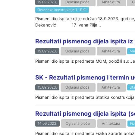
19.09.2023.
Oglasna ploča
Arhitektura
G
Betonske konstrukcije 1 - BK1
Pismeni dio ispita koji je održan 18.9.2
Đekanović 17 Ivana Pilja...
Rezultati pismenog dijela ispita 
19.09.2023.
Oglasna ploča
Arhitektura
Meh
Pismeni dio ispita iz predmeta MOM, položili su: J
SK - Rezultati pismenog i termin u
15.09.2023.
Oglasna ploča
Arhitektura
Sta
Pismeni dio ispita iz predmeta Statika konstrukcija (
Rezultati pismenog dijela ispita (
14.09.2023.
Oglasna ploča
Arhitektura
Fiz
Pismeni dio ispita iz predmeta Fizika zgrade pol