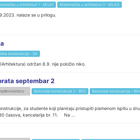
tematika u arhitekturi 1 - MUA1
Matematika u arhitekturi 2 - MUA2
9.2023. nalaze se u prilogu.
ta
atika konstrukcija - SK
(Arhitektura) održan 8.9. nije položio niko.
rata septembar 2
rađevinarstvo
Betonske konstrukcije 2 - BK2
Betonske konstrukcije - BK
trukcije, za studente koji planiraju pristupiti pismenom ispitu u d
30 časova, kancelarija br. 11. Na ...