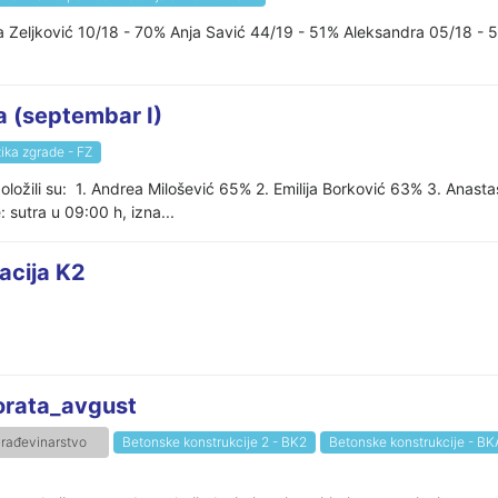
na Zeljković 10/18 - 70% Anja Savić 44/19 - 51% Aleksandra 05/18 -
a (septembar I)
zika zgrade - FZ
oložili su: 1. Andrea Milošević 65% 2. Emilija Borković 63% 3. Anasta
 sutra u 09:00 h, izna...
acija K2
rata_avgust
rađevinarstvo
Betonske konstrukcije 2 - BK2
Betonske konstrukcije - BK