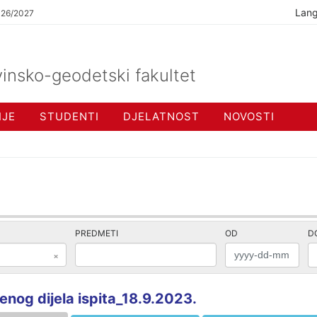
Lan
026/2027
insko-geodetski fakultet
IJE
STUDENTI
DJELATNOST
NOVOSTI
PREDMETI
OD
D
×
og dijela ispita_18.9.2023.