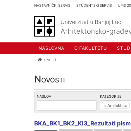
NASTAVNIČKI SERVIS
STUDENTSKI SERVIS
UPIS 2
Univerzitet u Banjoj Luci
Arhitektonsko-građev
NASLOVNA
O FAKULTETU
STUD
Vesti
Novosti
NASLOV
KATEGORIJE
×
Arhitektura
BKA_BK1_BK2_KI3_Rezultati pismen