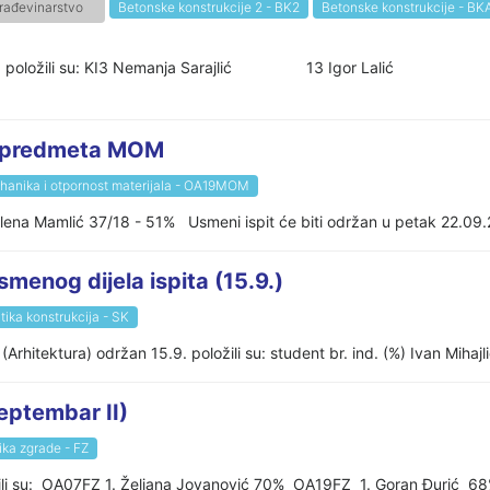
rađevinarstvo
Betonske konstrukcije 2 - BK2
Betonske konstrukcije - BK
023. godine, položili su: KI3 Nemanja Sarajlić 13 Igor
iz predmeta MOM
anika i otpornost materijala - OA19MOM
elena Mamlić 37/18 - 51% Usmeni ispit će biti održan u petak 22.09.2
smenog dijela ispita (15.9.)
tika konstrukcija - SK
Arhitektura) održan 15.9. položili su: student br. ind. (%) Ivan Mihajl
septembar II)
ika zgrade - FZ
ožili su: OA07FZ 1. Željana Jovanović 70% OA19FZ 1. Goran Đurić 68