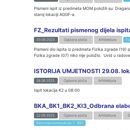
Pismeni ispit iz predmeta MOM položili su: Draga
staroj lokaciji AGGF-a.
FZ_Rezultati pismenog dijela ispit
30.08.2023.
Oglasna ploča
Arhitektura
Fi
Pismeni dio ispita iz predmeta Fizika zgrade (19) p
Fizika zgrade (07) niko nije položio. Uvid u radove:
ISTORIJA UMJETNOSTI 29.08. lok
28.08.2023.
Oglasna ploča
Arhitektura
Ispit lokacija K2 u 08:00
BKA_BK1_BK2_KI3_Odbrana elabo
22.08.2023.
Oglasna ploča
Arhitektura
G
Betonske konstrukcije 1 - BK1