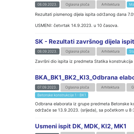
08.09.2023.
Oglasna ploča
Arhitektura
Ma
Rezultati pismenog dijela ispita održanog dana 7.0
USMENI: četvrtak 14.9.2023. u 10 časova.
SK - Rezultati završnog dijela ispi
08.09.2023.
Oglasna ploča
Arhitektura
St
Završni dio ispita iz predmeta Statika konstrukcija 
BKA_BK1_BK2_KI3_Odbrana elabo
07.09.2023.
Oglasna ploča
Arhitektura
G
Betonske konstrukcije 1 - BK1
Odbrana elaborata iz grupe predmeta Betonske kons
održaće se 13.9.2023. (srijeda), sa početkom u 8:
Usmeni ispit DK, MDK, KI2, MK1