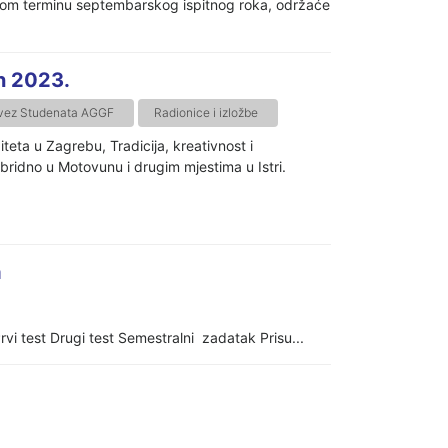
prvom terminu septembarskog ispitnog roka, održaće
n 2023.
vez Studenata AGGF
Radionice i izložbe
eta u Zagrebu, Tradicija, kreativnost i
bridno u Motovunu i drugim mjestima u Istri.
a
i test Drugi test Semestralni zadatak Prisu...