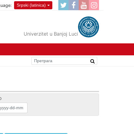
guage:
Srpski (latinica)
Univerzitet u Banjoj Luci
O