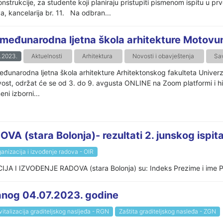
trukcije, za studente koji planiraju pristupiti pismenom ispitu u 
, kancelarija br. 11. Na odbran...
 međunarodna ljetna škola arhitekture Motovu
.2023.
Aktuelnosti
Arhitektura
Novosti i obavještenja
Sa
eđunarodna ljetna škola arhitekture Arhitektonskog fakulteta Univerzit
vost, održat će se od 3. do 9. avgusta ONLINE na Zoom platformi i hi
eni izborni...
(stara Bolonja)- rezultati 2. junskog ispit
anizacija i izvođenje radova - OIR
IJA I IZVOĐENJE RADOVA (stara Bolonja) su: Indeks Prezime i ime Prv
žanog 04.07.2023. godine
italizacija graditeljskog nasljeđa - RGN
Zaštita graditeljskog nasleđa - ZGN