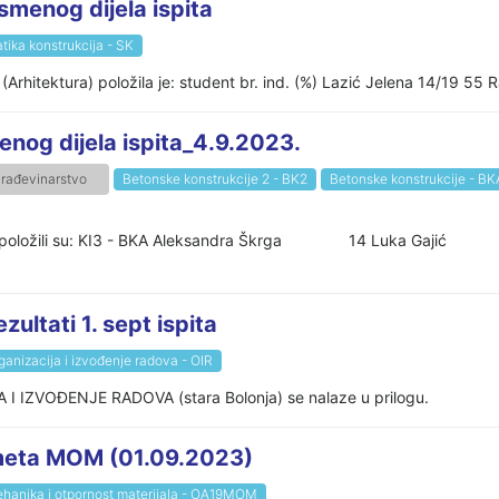
smenog dijela ispita
atika konstrukcija - SK
(Arhitektura) položila je: student br. ind. (%) Lazić Jelena 14/19 55 
nog dijela ispita_4.9.2023.
rađevinarstvo
Betonske konstrukcije 2 - BK2
Betonske konstrukcije - BK
023. godine, položili su: KI3 - BKA Aleksandra Škrga 14
zultati 1. sept ispita
ganizacija i izvođenje radova - OIR
A I IZVOĐENJE RADOVA (stara Bolonja) se nalaze u prilogu.
dmeta MOM (01.09.2023)
hanika i otpornost materijala - OA19MOM