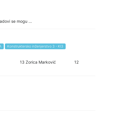
Radovi se mogu ...
A
Konstruktersko inženjerstvo 3 - KI3
 Luka Gajić 13 Zorica Marković 12