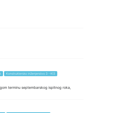
A
Konstruktersko inženjerstvo 3 - KI3
rugom terminu septembarskog ispitnog roka,