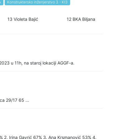
A
Konstruktersko inženjerstvo 3 - KI3
 Lalić 13 Violeta Bajić 12 BKA Biljana
023 u 11h, na staroj lokaciji AGGF-a.
ica 29/17 65 ...
% 2. Irina Gavrić 67% 3. Ana Krsmanović 53% 4.