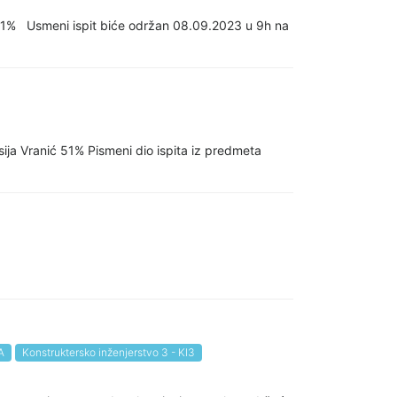
 51% Usmeni ispit biće održan 08.09.2023 u 9h na
sija Vranić 51% Pismeni dio ispita iz predmeta
A
Konstruktersko inženjerstvo 3 - KI3