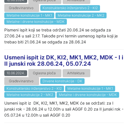
Građevinarstvo
Konstruktersko inženjerstvo 2 - KI2
Metalne konstrukcije 1 - MK1
Metalne konstrukcije 2 - MK2
Metalne i drvene konstrukcije - MDK
Pismeni ispit koji se treba održati 20.06.24 se odgađa za
27.06.24 u sali 2.17. Takođe prvi termin usmenog ispita koji je
trebao biti 21.06.24 se odgađa za 28.06.24
Usmeni ispit iz DK, KI2, MK1, MK2, MDK - I i
II junski rok 28.06.24, 05.07.24
10.06.2024.
Oglasna ploča
Arhitektura
Građevinarstvo
Drvene konstrukcije - DK
Konstruktersko inženjerstvo 2 - KI2
Metalne konstrukcije 1 - MK1
Metalne konstrukcije 2 - MK2
Metalne i drvene konstrukcije - MDK
Usmeni ispit iz DK, KI2, MK1, MK2, MDK će se održati: za I
junski rok - 28.06.24 u 12.00h u sali AGGF 0.20 za II junski rok -
05.07.24 u 12.00h u sali AGGF 0.20