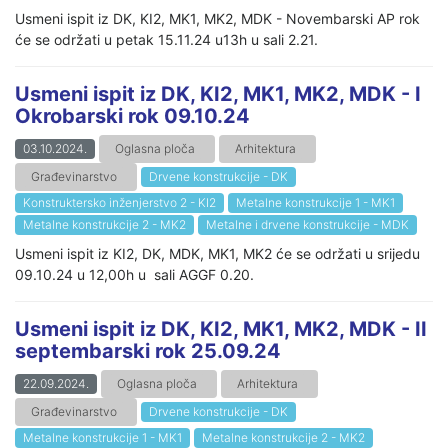
Usmeni ispit iz DK, KI2, MK1, MK2, MDK - Novembarski AP rok
će se održati u petak 15.11.24 u13h u sali 2.21.
Usmeni ispit iz DK, KI2, MK1, MK2, MDK - I
Okrobarski rok 09.10.24
03.10.2024.
Oglasna ploča
Arhitektura
Građevinarstvo
Drvene konstrukcije - DK
Konstruktersko inženjerstvo 2 - KI2
Metalne konstrukcije 1 - MK1
Metalne konstrukcije 2 - MK2
Metalne i drvene konstrukcije - MDK
Usmeni ispit iz KI2, DK, MDK, MK1, MK2 će se održati u srijedu
09.10.24 u 12,00h u sali AGGF 0.20.
Usmeni ispit iz DK, KI2, MK1, MK2, MDK - II
septembarski rok 25.09.24
22.09.2024.
Oglasna ploča
Arhitektura
Građevinarstvo
Drvene konstrukcije - DK
Metalne konstrukcije 1 - MK1
Metalne konstrukcije 2 - MK2