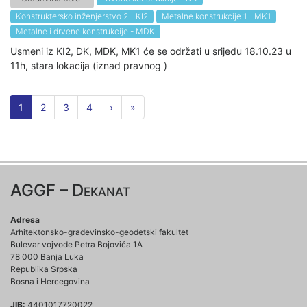
Konstruktersko inženjerstvo 2 - KI2
Metalne konstrukcije 1 - MK1
Metalne i drvene konstrukcije - MDK
Usmeni iz KI2, DK, MDK, MK1 će se održati u srijedu 18.10.23 u
11h, stara lokacija (iznad pravnog )
1
2
3
4
›
»
AGGF – Dekanat
Adresa
Arhitektonsko-građevinsko-geodetski fakultet
Bulevar vojvode Petra Bojovića 1A
78 000 Banja Luka
Republika Srpska
Bosna i Hercegovina
JIB:
4401017720022