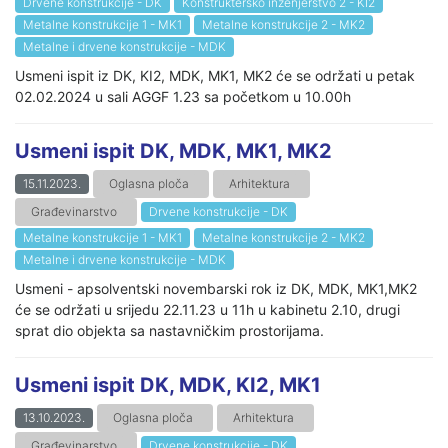
Drvene konstrukcije - DK
Konstruktersko inženjerstvo 2 - KI2
Metalne konstrukcije 1 - MK1
Metalne konstrukcije 2 - MK2
Metalne i drvene konstrukcije - MDK
Usmeni ispit iz DK, KI2, MDK, MK1, MK2 će se održati u petak
02.02.2024 u sali AGGF 1.23 sa početkom u 10.00h
Usmeni ispit DK, MDK, MK1, MK2
15.11.2023.
Oglasna ploča
Arhitektura
Građevinarstvo
Drvene konstrukcije - DK
Metalne konstrukcije 1 - MK1
Metalne konstrukcije 2 - MK2
Metalne i drvene konstrukcije - MDK
Usmeni - apsolventski novembarski rok iz DK, MDK, MK1,MK2
će se održati u srijedu 22.11.23 u 11h u kabinetu 2.10, drugi
sprat dio objekta sa nastavničkim prostorijama.
Usmeni ispit DK, MDK, KI2, MK1
13.10.2023.
Oglasna ploča
Arhitektura
Građevinarstvo
Drvene konstrukcije - DK