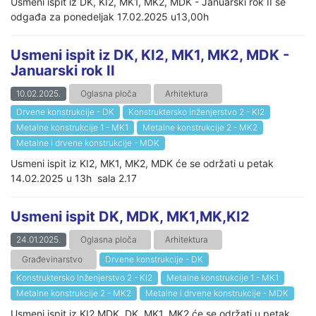
Usmeni ispit iz DK, KI2, MK1, MK2, MDK - Januarski rok II se
odgađa za ponedeljak 17.02.2025 u13,00h
Usmeni ispit iz DK, KI2, MK1, MK2, MDK -
Januarski rok II
10.02.2025.
Oglasna ploča
Arhitektura
Drvene konstrukcije - DK
Konstruktersko inženjerstvo 2 - KI2
Metalne konstrukcije 1 - MK1
Metalne konstrukcije 2 - MK2
Metalne i drvene konstrukcije - MDK
Usmeni ispit iz KI2, MK1, MK2, MDK će se održati u petak
14.02.2025 u 13h sala 2.17
Usmeni ispit DK, MDK, MK1,MK,KI2
24.01.2025.
Oglasna ploča
Arhitektura
Građevinarstvo
Drvene konstrukcije - DK
Konstruktersko inženjerstvo 2 - KI2
Metalne konstrukcije 1 - MK1
Metalne konstrukcije 2 - MK2
Metalne i drvene konstrukcije - MDK
Usmeni ispit iz KI2 MDK, DK, MK1, MK2 će se održati u petak