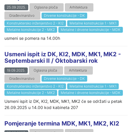
25.09.2025.
Oglasna ploča
Arhitektura
Građevinarstvo
Drvene konstrukcije - DK
Konstruktersko inženjerstvo 2 - KI2
Metalne konstrukcije 1 - MK1
Metalne konstrukcije 2 - MK2
Metalne i drvene konstrukcije - MDK
usmeni se pomera na 14.00h
Usmeni ispit iz DK, KI2, MDK, MK1, MK2 -
Septembarski II / Oktobarski rok
19.09.2025.
Oglasna ploča
Arhitektura
Građevinarstvo
Drvene konstrukcije - DK
Konstruktersko inženjerstvo 2 - KI2
Metalne konstrukcije 1 - MK1
Metalne konstrukcije 2 - MK2
Metalne i drvene konstrukcije - MDK
Usmeni ispit iz DK, KI2, MDK, MK1, MK2 će se održati u petak
26.09.2025 u 14.00 kod kabineta 207
Pomjeranje termina MDK, MK1, MK2, KI2