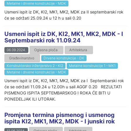
Metalne i drvene konstrukcije - MDK
Usmeni ispit iz DK, KI2, MK1, MK2, MDK za II septembarski rok
će se održati 25.09.24 u 12 h u sali 0.20
Usmeni ispit iz DK, KI2, MK1, MK2, MDK - I
Septembarski rok 11.09.24
06.09.2024.
Oglasna ploča
Arhitektura
Građevinarstvo
Drvene konstrukcije - DK
Konstruktersko inženjerstvo 2 - KI2
Metalne konstrukcije 1 - MK1
Metalne i drvene konstrukcije - MDK
Usmeni ispit iz DK, KI2, MK1, MK2, MDK za I Septembarski rok
će se održati 11.09.24 u 12.00h u sali AGGF 0.20 REZULTATI
PISMENOG ISPITA SEPTEMBARSKOG I ROKA ĆE BITI U
PONEDELJAK ILI UTORAK.
Promjena termina pismenog i usmenog
ispita KI2, MK1, MK2, MDK - I junski rok
12.06.2024.
Oglasna ploča
Arhitektura