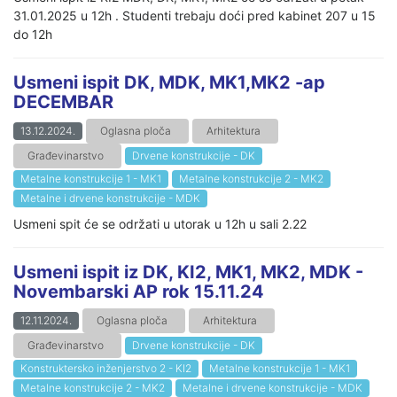
31.01.2025 u 12h . Studenti trebaju doći pred kabinet 207 u 15
do 12h
Usmeni ispit DK, MDK, MK1,MK2 -ap
DECEMBAR
13.12.2024.
Oglasna ploča
Arhitektura
Građevinarstvo
Drvene konstrukcije - DK
Metalne konstrukcije 1 - MK1
Metalne konstrukcije 2 - MK2
Metalne i drvene konstrukcije - MDK
Usmeni spit će se održati u utorak u 12h u sali 2.22
Usmeni ispit iz DK, KI2, MK1, MK2, MDK -
Novembarski AP rok 15.11.24
12.11.2024.
Oglasna ploča
Arhitektura
Građevinarstvo
Drvene konstrukcije - DK
Konstruktersko inženjerstvo 2 - KI2
Metalne konstrukcije 1 - MK1
Metalne konstrukcije 2 - MK2
Metalne i drvene konstrukcije - MDK