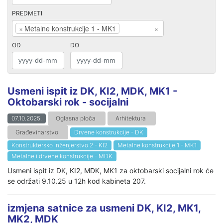
PREDMETI
×
Metalne konstrukcije 1 - MK1
×
OD
DO
Usmeni ispit iz DK, KI2, MDK, MK1 -
Oktobarski rok - socijalni
07.10.2025.
Oglasna ploča
Arhitektura
Građevinarstvo
Drvene konstrukcije - DK
Konstruktersko inženjerstvo 2 - KI2
Metalne konstrukcije 1 - MK1
Metalne i drvene konstrukcije - MDK
Usmeni ispit iz DK, KI2, MDK, MK1 za oktobarski socijalni rok će
se održati 9.10.25 u 12h kod kabineta 207.
izmjena satnice za usmeni DK, KI2, MK1,
MK2, MDK