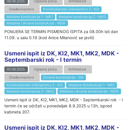
08.09.2025.
Oglasna ploča
Arhitektura
Građevinarstvo
Konstruktersko inženjerstvo 2 - KI2
Metalne konstrukcije 1 - MK1
Metalne konstrukcije 2 - MK2
Metalne i drvene konstrukcije - MDK
POMJERA SE TERMIN PISMENOG ISPITA za 08.00h isti dan
11.09. u salu 0.19 (kod Anice Milanović se javiti)
Usmeni ispit iz DK, KI2, MK1, MK2, MDK -
Septembarski rok - I termin
05.09.2025.
Oglasna ploča
Arhitektura
Građevinarstvo
Drvene konstrukcije - DK
Konstruktersko inženjerstvo 2 - KI2
Metalne konstrukcije 1 - MK1
Metalne konstrukcije 2 - MK2
Metalne i drvene konstrukcije - MDK
Usmeni ispit iz DK, KI2, MK1, MK2, MDK - Septembarski rok - I
termin će se održati u ponedeljak 8.9.2025 u 13h, ispred
kabineta 207.
Usmeni ispit iz DK, KI2, MK1, MK2, MDK -