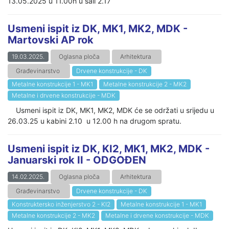
13.05.2025 u 11.00h u sali 2.17
Usmeni ispit iz DK, MK1, MK2, MDK -
Martovski AP rok
19.03.2025.
Oglasna ploča
Arhitektura
Građevinarstvo
Drvene konstrukcije - DK
Metalne konstrukcije 1 - MK1
Metalne konstrukcije 2 - MK2
Metalne i drvene konstrukcije - MDK
Usmeni ispit iz DK, MK1, MK2, MDK će se održati u srijedu u
26.03.25 u kabini 2.10 u 12.00 h na drugom spratu.
Usmeni ispit iz DK, KI2, MK1, MK2, MDK -
Januarski rok II - ODGOĐEN
14.02.2025.
Oglasna ploča
Arhitektura
Građevinarstvo
Drvene konstrukcije - DK
Konstruktersko inženjerstvo 2 - KI2
Metalne konstrukcije 1 - MK1
Metalne konstrukcije 2 - MK2
Metalne i drvene konstrukcije - MDK