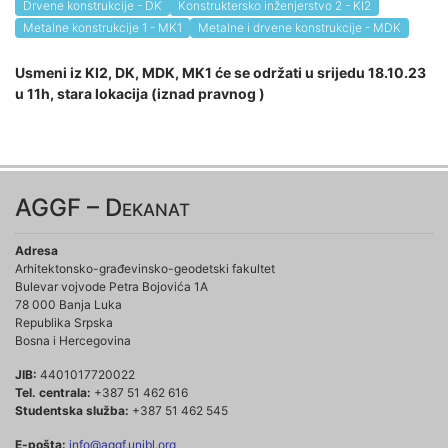
Drvene konstrukcije - DK
Konstruktersko inženjerstvo 2 - KI2
Metalne konstrukcije 1 - MK1
Metalne i drvene konstrukcije - MDK
Usmeni iz KI2, DK, MDK, MK1 će se održati u srijedu 18.10.23
u 11h, stara lokacija (iznad pravnog )
AGGF – Dekanat
Adresa
Arhitektonsko-građevinsko-geodetski fakultet
Bulevar vojvode Petra Bojovića 1A
78 000 Banja Luka
Republika Srpska
Bosna i Hercegovina
JIB:
4401017720022
Tel. centrala:
+387 51 462 616
Studentska služba:
+387 51 462 545
E-pošta:
info@aggf.unibl.org