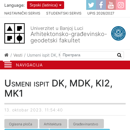
Language:
Srpski (latinica)
NASTAVNIČKI SERVIS
STUDENTSKI SERVIS
UPIS 2026/2027
Univerzitet u Banjoj Luci
Arhitektonsko-građevinsko-
geodetski fakultet
Vesti
Usmeni ispit DK, MDK, KI2, MK1
NAVIGACIJA
Usmeni ispit DK, MDK, KI2,
MK1
13. oktobar 2023. 11:54:40
Oglasna ploča
Arhitektura
Građevinarstvo