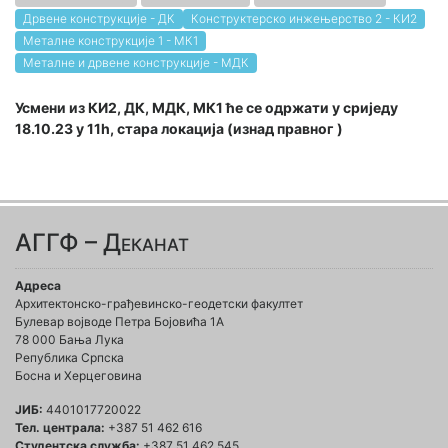
Дрвене конструкције - ДК
Конструктерско инжењерство 2 - КИ2
Металне конструкције 1 - МК1
Металне и дрвене конструкције - МДК
Усмени из КИ2, ДК, МДК, МК1 ће се одржати у сриједу
18.10.23 у 11h, стара локација (изнад правног )
АГГФ – Деканат
Адреса
Архитектонско-грађевинско-геодетски факултет
Булевар војводе Петра Бојовића 1A
78 000 Бања Лука
Република Српска
Босна и Херцеговина
ЈИБ:
4401017720022
Тел. централа:
+387 51 462 616
Студентска служба:
+387 51 462 545