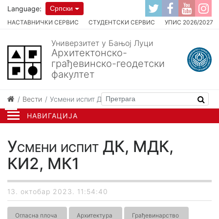
Language:
Српски
НАСТАВНИЧКИ СЕРВИС
СТУДЕНТСКИ СЕРВИС
УПИС 2026/2027
Универзитет у Бањој Луци
Архитектонско-
грађевинско-геодетски
факултет
Вести
Усмени испит ДК, МДК, КИ2, МК1
НАВИГАЦИЈА
Усмени испит ДК, МДК,
КИ2, МК1
13. октобар 2023. 11:54:40
Огласна плоча
Архитектура
Грађевинарство