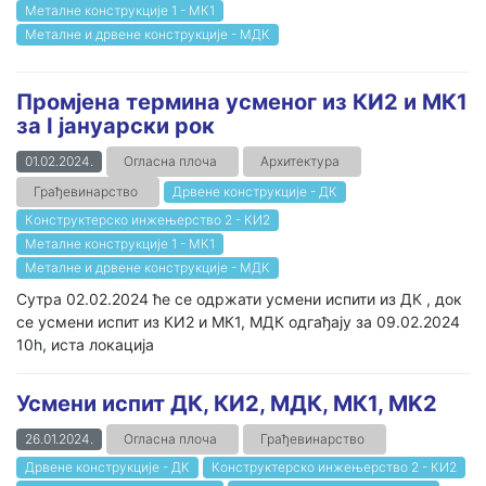
Металне конструкције 1 - МК1
Металне и дрвене конструкције - МДК
Промјена термина усменог из КИ2 и МК1
за I јануарски рок
01.02.2024.
Огласна плоча
Архитектура
Грађевинарство
Дрвене конструкције - ДК
Конструктерско инжењерство 2 - КИ2
Металне конструкције 1 - МК1
Металне и дрвене конструкције - МДК
Сутра 02.02.2024 ће се одржати усмени испити из ДК , док
се усмени испит из КИ2 и МК1, МДК одгађају за 09.02.2024
10h, иста локација
Усмени испит ДК, КИ2, МДК, МК1, MK2
26.01.2024.
Огласна плоча
Грађевинарство
Дрвене конструкције - ДК
Конструктерско инжењерство 2 - КИ2