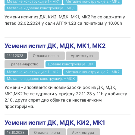
Металне конструкције 1 - МК1
Металне конструкције 2 - МК2
Металне и дрвене конструкције - МДК
Усмени испит из ДК, КИ2, МДК, МК1, MK2 ће се одржати у
петак 02.02.2024 у сали АГГФ 1.23 са почетком у 10.00h
Усмени испит ДК, МДК, МК1, MK2
15.11.2023.
Огласна плоча
Архитектура
Грађевинарство
Дрвене конструкције - ДК
Металне конструкције 1 - МК1
Металне конструкције 2 - МК2
Металне и дрвене конструкције - МДК
Усмени - апсолвентски новембарски рок из ДК, МДК,
МК1,MK2 ће се одржати у сриједу 22.11.23 у 11h у кабинету
2.10, други спрат дио објекта са наставничким
просторијама.
Усмени испит ДК, МДК, КИ2, МК1
13.10.2023.
Огласна плоча
Архитектура