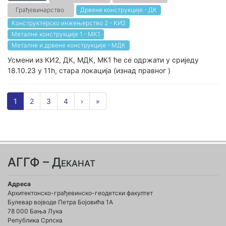
Грађевинарство
Дрвене конструкције - ДК
Конструктерско инжењерство 2 - КИ2
Металне конструкције 1 - МК1
Металне и дрвене конструкције - МДК
Усмени из КИ2, ДК, МДК, МК1 ће се одржати у сриједу
18.10.23 у 11h, стара локација (изнад правног )
1
2
3
4
›
»
АГГФ – Деканат
Адреса
Архитектонско-грађевинско-геодетски факултет
Булевар војводе Петра Бојовића 1A
78 000 Бања Лука
Република Српска