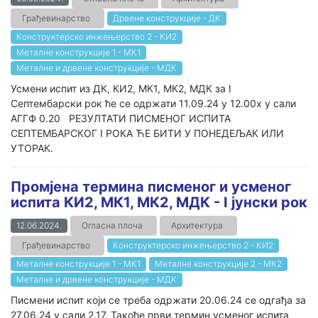
Грађевинарство
Дрвене конструкције - ДК
Конструктерско инжењерство 2 - КИ2
Металне конструкције 1 - МК1
Металне и дрвене конструкције - МДК
Усмени испит из ДК, КИ2, МК1, МК2, МДК за I
Септембарски рок ће се одржати 11.09.24 у 12.00х у сали
АГГФ 0.20 РЕЗУЛТАТИ ПИСМЕНОГ ИСПИТА
СЕПТЕМБАРСКОГ I РОКА ЋЕ БИТИ У ПОНЕДЕЉАК ИЛИ
УТОРАК.
Промјена термина писменог и усменог
испита КИ2, МК1, МК2, МДК - I јунски рок
12.06.2024.
Огласна плоча
Архитектура
Грађевинарство
Конструктерско инжењерство 2 - КИ2
Металне конструкције 1 - МК1
Металне конструкције 2 - МК2
Металне и дрвене конструкције - МДК
Писмени испит који се треба одржати 20.06.24 се одгађа за
27.06.24 у сали 2.17. Такође први термин усменог испита