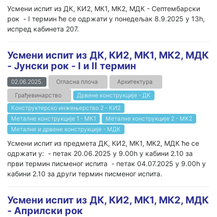
Усмени испит из ДК, КИ2, МК1, МК2, МДК - Септембарски
рок - I термин ће се одржати у понедeљак 8.9.2025 у 13h,
испред кабинета 207.
Усмени испит из ДК, КИ2, МК1, МК2, МДК
- Јунски рок - I и II термин
02.06.2025.
Огласна плоча
Архитектура
Грађевинарство
Дрвене конструкције - ДК
Конструктерско инжењерство 2 - КИ2
Металне конструкције 1 - МК1
Металне конструкције 2 - МК2
Металне и дрвене конструкције - МДК
Усмени испит из предмета ДК, КИ2, МК1, МК2, МДК ће се
одржати у: - петак 20.06.2025 у 9.00h у кабини 2.10 за
први термин писменог испита - петак 04.07.2025 у 9.00h у
кабини 2.10 за други термин писменог испита.
Усмени испит из ДК, КИ2, МК1, МК2, МДК
- Априлски рок