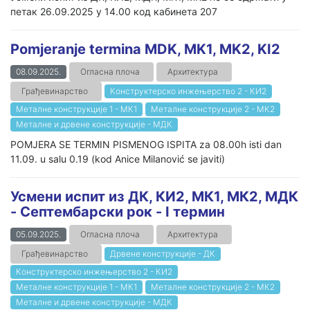
петак 26.09.2025 у 14.00 код кабинета 207
Pomjeranje termina MDK, MK1, MK2, KI2
08.09.2025.
Огласна плоча
Архитектура
Грађевинарство
Конструктерско инжењерство 2 - КИ2
Металне конструкције 1 - МК1
Металне конструкције 2 - МК2
Металне и дрвене конструкције - МДК
POMJERA SE TERMIN PISMENOG ISPITA za 08.00h isti dan
11.09. u salu 0.19 (kod Anice Milanović se javiti)
Усмени испит из ДК, КИ2, МК1, МК2, МДК
- Септембарски рок - I термин
05.09.2025.
Огласна плоча
Архитектура
Грађевинарство
Дрвене конструкције - ДК
Конструктерско инжењерство 2 - КИ2
Металне конструкције 1 - МК1
Металне конструкције 2 - МК2
Металне и дрвене конструкције - МДК