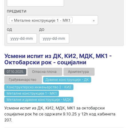
ПРЕДМЕТИ
×
Металне конструкције 1 - МК1
×
ОД
ДО
Усмени испит из ДК, КИ2, МДК, МК1 -
Oктобарски рок - социјални
07.10.2025.
Огласна плоча
Архитектура
Грађевинарство
Дрвене конструкције - ДК
Конструктерско инжењерство 2 - КИ2
Металне конструкције 1 - МК1
Металне и дрвене конструкције - МДК
Усмени испит из ДК, КИ2, МДК, МК1 за октобарски
социјални рок ће се одржати 9.10.25 у 12h код кабинета
207.