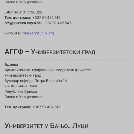
Босна и Херцеговина
ЈИБ:
4401017720022
Тел. централа:
+387 51 462 616
Студентска служба:
+387 51 462 545
Е-пошта:
info@aggf.unibl.org
АГГФ – Универзитетски град
Адреса
Архитектонско-грађевинско-геодетски факултет
Универзитетски град
Булевар војводе Петра Бојовића 1A
78 000 Бања Лука
Република Српска
Босна и Херцеговина
Тел. централа:
+387 51 462 616
Универзитет у Бањој Луци