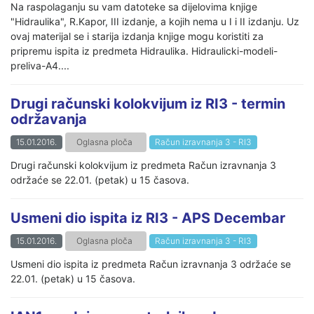
Na raspolaganju su vam datoteke sa dijelovima knjige
"Hidraulika", R.Kapor, III izdanje, a kojih nema u I i II izdanju. Uz
ovaj materijal se i starija izdanja knjige mogu koristiti za
pripremu ispita iz predmeta Hidraulika. Hidraulicki-modeli-
preliva-A4....
Drugi računski kolokvijum iz RI3 - termin
održavanja
15.01.2016.
Oglasna ploča
Račun izravnanja 3 - RI3
Drugi računski kolokvijum iz predmeta Račun izravnanja 3
održaće se 22.01. (petak) u 15 časova.
Usmeni dio ispita iz RI3 - APS Decembar
15.01.2016.
Oglasna ploča
Račun izravnanja 3 - RI3
Usmeni dio ispita iz predmeta Račun izravnanja 3 održaće se
22.01. (petak) u 15 časova.