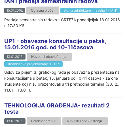
IAN1 predaja semestralnih radova
15.01.2016.
Oglasna ploča
Istorija arhitekture i naselja 1 - IAN1
Predaja semestralnih radova - CRTEŽI: ponedjeljak 18.01.2016.
u 17:30 K6.
UP1 - obavezne konsultacije u petak,
15.01.2016.god. od 10-11časova
13.01.2016.
Novosti i obavještenja
Urbanističko projektovanje 1 - UP1
Uslov za prijem 3. grafičkog rada je obavezna prezentacija na
konsultacijama u petak, 15. januara od 10-11 časova - za one
studente koji nisu prezentovali u tri prethodna termina (30.12.,
11.01. i 13.01.).
TEHNOLOGIJA GRAĐENJA- rezultati 2
testa
13.01.2016.
Građevinarstvo
Novosti i obavještenja