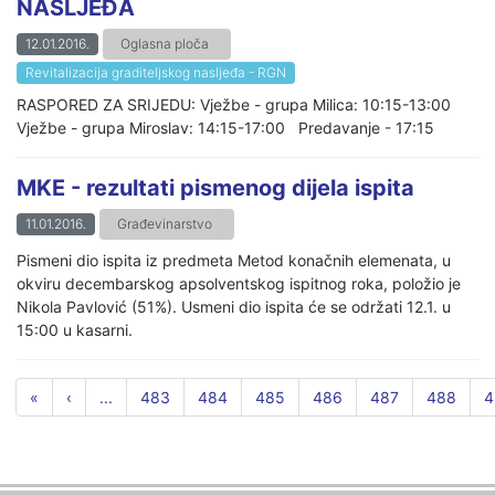
NASLJEĐA
12.01.2016.
Oglasna ploča
Revitalizacija graditeljskog nasljeđa - RGN
RASPORED ZA SRIJEDU: Vježbe - grupa Milica: 10:15-13:00
Vježbe - grupa Miroslav: 14:15-17:00 Predavanje - 17:15
MKE - rezultati pismenog dijela ispita
11.01.2016.
Građevinarstvo
Pismeni dio ispita iz predmeta Metod konačnih elemenata, u
okviru decembarskog apsolventskog ispitnog roka, položio je
Nikola Pavlović (51%). Usmeni dio ispita će se održati 12.1. u
15:00 u kasarni.
«
‹
...
483
484
485
486
487
488
4