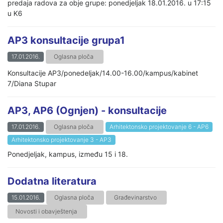
predaja radova za obje grupe: ponedjeljak 18.01.2016. u 17:15
u K6
AP3 konsultacije grupa1
17.01.2016.
Oglasna ploča
Konsultacije AP3/ponedeljak/14.00-16.00/kampus/kabinet
7/Diana Stupar
AP3, AP6 (Ognjen) - konsultacije
17.01.2016.
Oglasna ploča
Arhitektonsko projektovanje 6 - AP6
Arhitektonsko projektovanje 3 - AP3
Ponedjeljak, kampus, između 15 i 18.
Dodatna literatura
15.01.2016.
Oglasna ploča
Građevinarstvo
Novosti i obavještenja