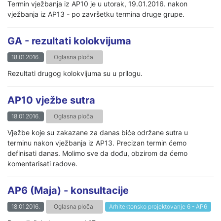
Termin vježbanja iz AP10 je u utorak, 19.01.2016. nakon
vježbanja iz AP13 - po završetku termina druge grupe.
GA - rezultati kolokvijuma
18.01.2016.
Oglasna ploča
Rezultati drugog kolokvijuma su u prilogu.
AP10 vježbe sutra
18.01.2016.
Oglasna ploča
Vježbe koje su zakazane za danas biće održane sutra u
terminu nakon vježbanja iz AP13. Precizan termin ćemo
definisati danas. Molimo sve da dođu, obzirom da ćemo
komentarisati radove.
AP6 (Maja) - konsultacije
18.01.2016.
Oglasna ploča
Arhitektonsko projektovanje 6 - AP6