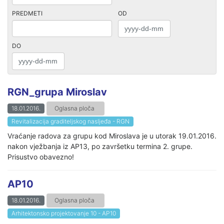
PREDMETI
OD
DO
RGN_grupa Miroslav
18.01.2016.
Oglasna ploča
Revitalizacija graditeljskog nasljeđa - RGN
Vraćanje radova za grupu kod Miroslava je u utorak 19.01.2016.
nakon vježbanja iz AP13, po završetku termina 2. grupe.
Prisustvo obavezno!
AP10
18.01.2016.
Oglasna ploča
Arhitektonsko projektovanje 10 - AP10