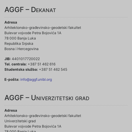
AGGF – Dekanat
Adresa
Arhitektonsko-građevinsko-geodetski fakultet
Bulevar vojvode Petra Bojovića 1A
78 000 Banja Luka
Republika Srpska
Bosna i Hercegovina
JIB:
4401017720022
Tel. centrala:
+387 51 462 616
Studentska služba:
+387 51 462 545
E-pošta:
info@aggf.unibl.org
AGGF – Univerzitetski grad
Adresa
Arhitektonsko-građevinsko-geodetski fakultet
Univerzitetski grad
Bulevar vojvode Petra Bojovića 1A
78 000 Banja Luka