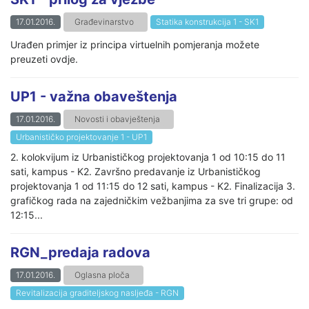
17.01.2016.
Građevinarstvo
Statika konstrukcija 1 - SK1
Urađen primjer iz principa virtuelnih pomjeranja možete
preuzeti ovdje.
UP1 - važna obaveštenja
17.01.2016.
Novosti i obavještenja
Urbanističko projektovanje 1 - UP1
2. kolokvijum iz Urbanističkog projektovanja 1 od 10:15 do 11
sati, kampus - K2. Završno predavanje iz Urbanističkog
projektovanja 1 od 11:15 do 12 sati, kampus - K2. Finalizacija 3.
grafičkog rada na zajedničkim vežbanjima za sve tri grupe: od
12:15...
RGN_predaja radova
17.01.2016.
Oglasna ploča
Revitalizacija graditeljskog nasljeđa - RGN