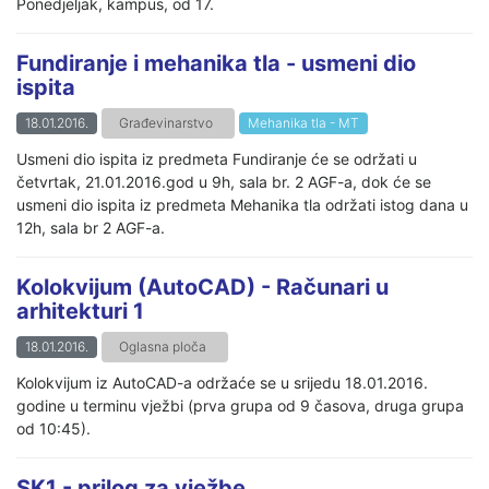
Ponedjeljak, kampus, od 17.
Fundiranje i mehanika tla - usmeni dio
ispita
18.01.2016.
Građevinarstvo
Mehanika tla - MT
Usmeni dio ispita iz predmeta Fundiranje će se održati u
četvrtak, 21.01.2016.god u 9h, sala br. 2 AGF-a, dok će se
usmeni dio ispita iz predmeta Mehanika tla održati istog dana u
12h, sala br 2 AGF-a.
Kolokvijum (AutoCAD) - Računari u
arhitekturi 1
18.01.2016.
Oglasna ploča
Kolokvijum iz AutoCAD-a održaće se u srijedu 18.01.2016.
godine u terminu vježbi (prva grupa od 9 časova, druga grupa
od 10:45).
SK1 - prilog za vježbe