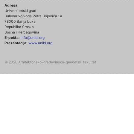
Adresa
Univerzitetski grad
Bulevar vojvode Petra Bojovića 1A
78000 Banja Luka
Republika Srpska
Bosna i Hercegovina
E-pošta:
info@unibl.org
Prezentacija:
www.unibl.org
© 2026 Arhitektonsko-građevinsko-geodetski fakultet