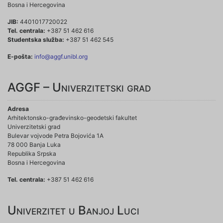
Bosna i Hercegovina
JIB:
4401017720022
Tel. centrala:
+387 51 462 616
Studentska služba:
+387 51 462 545
E-pošta:
info@aggf.unibl.org
AGGF – Univerzitetski grad
Adresa
Arhitektonsko-građevinsko-geodetski fakultet
Univerzitetski grad
Bulevar vojvode Petra Bojovića 1A
78 000 Banja Luka
Republika Srpska
Bosna i Hercegovina
Tel. centrala:
+387 51 462 616
Univerzitet u Banjoj Luci