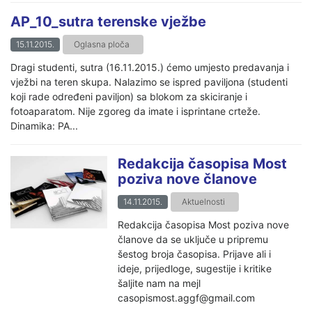
AP_10_sutra terenske vježbe
15.11.2015.
Oglasna ploča
Dragi studenti, sutra (16.11.2015.) ćemo umjesto predavanja i
vježbi na teren skupa. Nalazimo se ispred paviljona (studenti
koji rade određeni paviljon) sa blokom za skiciranje i
fotoaparatom. Nije zgoreg da imate i isprintane crteže.
Dinamika: PA...
Redakcija časopisa Most
poziva nove članove
14.11.2015.
Aktuelnosti
Redakcija časopisa Most poziva nove
članove da se uključe u pripremu
šestog broja časopisa. Prijave ali i
ideje, prijedloge, sugestije i kritike
šaljite nam na mejl
casopismost.aggf@gmail.com