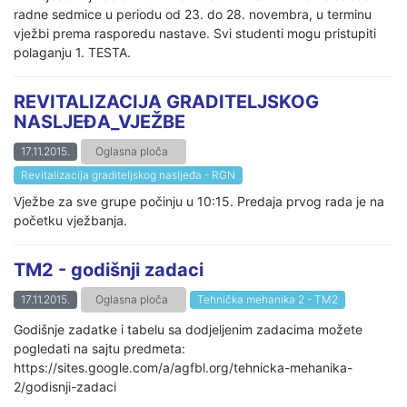
radne sedmice u periodu od 23. do 28. novembra, u terminu
vježbi prema rasporedu nastave. Svi studenti mogu pristupiti
polaganju 1. TESTA.
REVITALIZACIJA GRADITELJSKOG
NASLJEĐA_VJEŽBE
17.11.2015.
Oglasna ploča
Revitalizacija graditeljskog nasljeđa - RGN
Vježbe za sve grupe počinju u 10:15. Predaja prvog rada je na
početku vježbanja.
TM2 - godišnji zadaci
17.11.2015.
Oglasna ploča
Tehnička mehanika 2 - TM2
Godišnje zadatke i tabelu sa dodjeljenim zadacima možete
pogledati na sajtu predmeta:
https://sites.google.com/a/agfbl.org/tehnicka-mehanika-
2/godisnji-zadaci