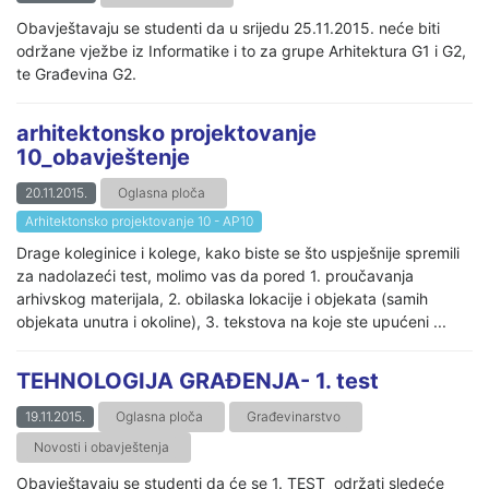
Obavještavaju se studenti da u srijedu 25.11.2015. neće biti
održane vježbe iz Informatike i to za grupe Arhitektura G1 i G2,
te Građevina G2.
arhitektonsko projektovanje
10_obavještenje
20.11.2015.
Oglasna ploča
Arhitektonsko projektovanje 10 - AP10
Drage koleginice i kolege, kako biste se što uspješnije spremili
za nadolazeći test, molimo vas da pored 1. proučavanja
arhivskog materijala, 2. obilaska lokacije i objekata (samih
objekata unutra i okoline), 3. tekstova na koje ste upućeni ...
TEHNOLOGIJA GRAĐENJA- 1. test
19.11.2015.
Oglasna ploča
Građevinarstvo
Novosti i obavještenja
Obavještavaju se studenti da će se 1. TEST održati sledeće