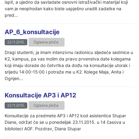
ispit, a ujedno da savladate osnovni istraživački materijal koji
vam je neophodan kako biste uspješno uradili zadatke na
pred...
AP_6_konsultacije
22.11.2015.
Oglasna ploča
Dragi studenti, ja imam intenzivnu radionicu sljedeće sedmice u
K2, kampus, pa vas molim da pravo prvenstva date kolegama
koji imaju dorade do četvrtka da dođu na konsultacije utorak i
srijedu 14:00-15:00 i potraže me u K2. Kolege Maja, Anita i
Ognjen...
Konsultacije AP3 i AP12
22.11.2015.
Oglasna ploča
Konsultacije za predmete AP3 i AP12 kod asistentice Stupar
Diane, održat će se u ponedeljak 23.11.2015. u 14 časova u
biblioteci AGF. Pozdrav, Diana Stupar