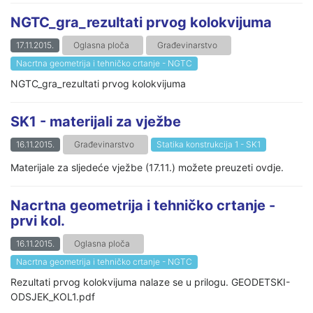
NGTC_gra_rezultati prvog kolokvijuma
17.11.2015.
Oglasna ploča
Građevinarstvo
Nacrtna geometrija i tehničko crtanje - NGTC
NGTC_gra_rezultati prvog kolokvijuma
SK1 - materijali za vježbe
16.11.2015.
Građevinarstvo
Statika konstrukcija 1 - SK1
Materijale za sljedeće vježbe (17.11.) možete preuzeti ovdje.
Nacrtna geometrija i tehničko crtanje -
prvi kol.
16.11.2015.
Oglasna ploča
Nacrtna geometrija i tehničko crtanje - NGTC
Rezultati prvog kolokvijuma nalaze se u prilogu. GEODETSKI-
ODSJEK_KOL1.pdf