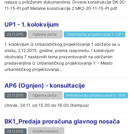
nalaze u priloženim dokumentima. Drvene konstrukcije DK-20-
11-15-PI.pdf Metalne konstrukcije 2 MK2-20-11-15-PI.pdf
UP1 - 1. kolokvijum
23.11.2015.
Oglasna ploča
Urbanističko projektovanje 1 - UP1
1. kolokvijum iz Urbanističkog projektovanja 1 održaće se u
sredu, 2.12.2015. godine, prema rasporedu. I kolokvijum
obuhvata 7 nastavnih tema prezentovanih na održanim
predavanjima iz Urbanističkog projektovanja 1: - Mesto
urbanističkog projektovanja...
AP6 (Ognjen) - konsultacije
23.11.2015.
Oglasna ploča
Arhitektonsko projektovanje 6 - AP6
Utorak, 24.11. od 15.00 do 16.00 (Kampus)
BK1_Predaja proračuna glavnog nosača
23.11.2015.
Građevinarstvo