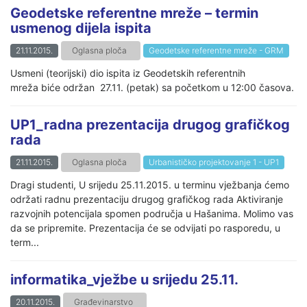
Geodetske referentne mreže – termin
usmenog dijela ispita
21.11.2015.
Oglasna ploča
Geodetske referentne mreže - GRM
Usmeni (teorijski) dio ispita iz Geodetskih referentnih
mreža biće održan 27.11. (petak) sa početkom u 12:00 časova.
UP1_radna prezentacija drugog grafičkog
rada
21.11.2015.
Oglasna ploča
Urbanističko projektovanje 1 - UP1
Dragi studenti, U srijedu 25.11.2015. u terminu vježbanja ćemo
održati radnu prezentaciju drugog grafičkog rada Aktiviranje
razvojnih potencijala spomen područja u Hašanima. Molimo vas
da se pripremite. Prezentacija će se odvijati po rasporedu, u
term...
informatika_vježbe u srijedu 25.11.
20.11.2015.
Građevinarstvo