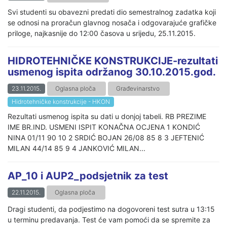
Svi studenti su obavezni predati dio semestralnog zadatka koji
se odnosi na proračun glavnog nosača i odgovarajuće grafičke
priloge, najkasnije do 12:00 časova u srijedu, 25.11.2015.
HIDROTEHNIČKE KONSTRUKCIJE-rezultati
usmenog ispita održanog 30.10.2015.god.
23.11.2015.
Oglasna ploča
Građevinarstvo
Hidrotehničke konstrukcije - HKON
Rezultati usmenog ispita su dati u donjoj tabeli. RB PREZIME
IME BR.IND. USMENI ISPIT KONAČNA OCJENA 1 KONDIĆ
NINA 01/11 90 10 2 SRDIĆ BOJAN 26/08 85 8 3 JEFTENIĆ
MILAN 44/14 85 9 4 JANKOVIĆ MILAN...
AP_10 i AUP2_podsjetnik za test
22.11.2015.
Oglasna ploča
Dragi studenti, da podjestimo na dogovoreni test sutra u 13:15
u terminu predavanja. Test će vam pomoći da se spremite za