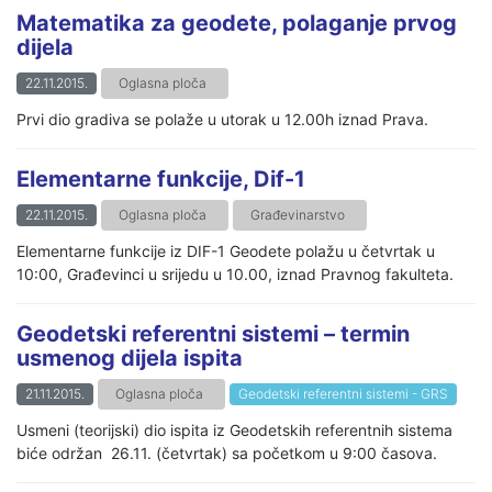
Matematika za geodete, polaganje prvog
dijela
22.11.2015.
Oglasna ploča
Prvi dio gradiva se polaže u utorak u 12.00h iznad Prava.
Elementarne funkcije, Dif-1
22.11.2015.
Oglasna ploča
Građevinarstvo
Elementarne funkcije iz DIF-1 Geodete polažu u četvrtak u
10:00, Građevinci u srijedu u 10.00, iznad Pravnog fakulteta.
Geodetski referentni sistemi – termin
usmenog dijela ispita
21.11.2015.
Oglasna ploča
Geodetski referentni sistemi - GRS
Usmeni (teorijski) dio ispita iz Geodetskih referentnih sistema
biće održan 26.11. (četvrtak) sa početkom u 9:00 časova.