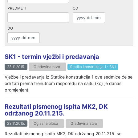
PREDMETI
OD
DO
SK1 - termin vježbi i predavanja
23.11.2015.
Građevinarstvo
Statika konstrukcija 1 - SK1
Vježbe i predavanja iz Statike konstrukcija 1 ove sedmice će se
održati prema trenutnom rasporedu na sajtu (koji je danas
promjenjen).
Rezultati pismenog ispita MK2, DK
održanog 20.11.215.
23.11.2015.
Oglasna ploča
Građevinarstvo
Rezultati pismenog ispita MK2, DK održanog 20.11.215. se