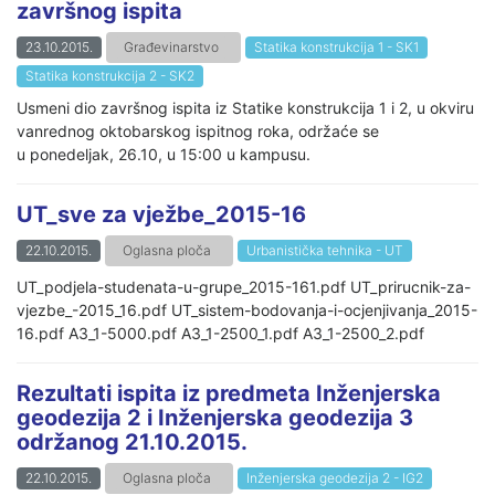
završnog ispita
23.10.2015.
Građevinarstvo
Statika konstrukcija 1 - SK1
Statika konstrukcija 2 - SK2
Usmeni dio završnog ispita iz Statike konstrukcija 1 i 2, u okviru
vanrednog oktobarskog ispitnog roka, održaće se
u ponedeljak, 26.10, u 15:00 u kampusu.
UT_sve za vježbe_2015-16
22.10.2015.
Oglasna ploča
Urbanistička tehnika - UT
UT_podjela-studenata-u-grupe_2015-161.pdf UT_prirucnik-za-
vjezbe_-2015_16.pdf UT_sistem-bodovanja-i-ocjenjivanja_2015-
16.pdf A3_1-5000.pdf A3_1-2500_1.pdf A3_1-2500_2.pdf
Rezultati ispita iz predmeta Inženjerska
geodezija 2 i Inženjerska geodezija 3
održanog 21.10.2015.
22.10.2015.
Oglasna ploča
Inženjerska geodezija 2 - IG2