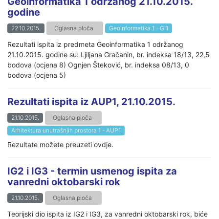
Geoinformatika 1 održanog 21.10.2015.
godine
22.10.2015.
Oglasna ploča
Geoinformatika 1 - GI1
Rezultati ispita iz predmeta Geoinformatika 1 održanog
21.10.2015. godine su: Ljiljana Gračanin, br. indeksa 18/13, 22,5
bodova (ocjena 8) Ognjen Šteković, br. indeksa 08/13, 0
bodova (ocjena 5)
Rezultati ispita iz AUP1, 21.10.2015.
21.10.2015.
Oglasna ploča
Arhitektura unutrašnjih prostora 1 - AUP1
Rezultate možete preuzeti ovdje.
IG2 i IG3 - termin usmenog ispita za
vanredni oktobarski rok
21.10.2015.
Oglasna ploča
Teorijski dio ispita iz IG2 i IG3, za vanredni oktobarski rok, biće