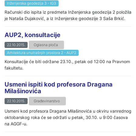
Inženjerska geodezija 3 - IG3
Računski dio ispita iz predmeta Inženjerska geodezija 2 položila
je Nataša Dujaković, a iz Inženjerske geodezije 3 Saša Brkić.
AUP2, konsultacije
22.10.2015.
Oglasna ploča
Arhitektura unutrašnjih prostora 2 - AUP2
Konsultacije će biti održane 23.10., petak od 12:00 na Pravnom
fakultetu.
Usmeni ispiti kod profesora Dragana
Milašinovića
22.10.2015.
Građevinarstvo
Usmeni kod profesora Dragana Milašinovića u okviru vanrednog
oktobarskog roka će se održati u petak, 30.10. u 9:00 časova
na AGGF-u.