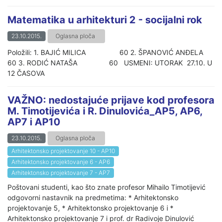
Matematika u arhitekturi 2 - socijalni rok
23.10.2015.
Oglasna ploča
Položili: 1. BAJIĆ MILICA 60 2. ŠPANOVIĆ ANĐELA
60 3. RODIĆ NATAŠA 60 USMENI: UTORAK 27.10. U
12 ČASOVA
VAŽNO: nedostajuće prijave kod profesora
M. Timotijevića i R. Dinulovića_AP5, AP6,
AP7 i AP10
23.10.2015.
Oglasna ploča
Arhitektonsko projektovanje 10 - AP10
Arhitektonsko projektovanje 6 - AP6
Arhitektonsko projektovanje 7 - AP7
Poštovani studenti, kao što znate profesor Mihailo Timotijević
odgovorni nastavnik na predmetima: * Arhitektonsko
projektovanje 5, * Arhitektonsko projektovanje 6 i *
Arhitektonsko projektovanje 7 i prof. dr Radivoje Dinulović