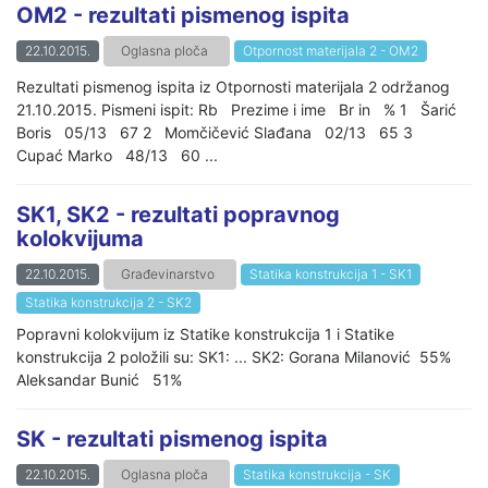
OM2 - rezultati pismenog ispita
22.10.2015.
Oglasna ploča
Otpornost materijala 2 - OM2
Rezultati pismenog ispita iz Otpornosti materijala 2 održanog
21.10.2015. Pismeni ispit: Rb Prezime i ime Br in % 1 Šarić
Boris 05/13 67 2 Momčičević Slađana 02/13 65 3
Cupać Marko 48/13 60 ...
SK1, SK2 - rezultati popravnog
kolokvijuma
22.10.2015.
Građevinarstvo
Statika konstrukcija 1 - SK1
Statika konstrukcija 2 - SK2
Popravni kolokvijum iz Statike konstrukcija 1 i Statike
konstrukcija 2 položili su: SK1: ... SK2: Gorana Milanović 55%
Aleksandar Bunić 51%
SK - rezultati pismenog ispita
22.10.2015.
Oglasna ploča
Statika konstrukcija - SK