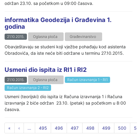
održan 23.10. sa početkom u 09:00 časova.
informatika Geodezija i Građevina 1.
godina
21.10.2015.
Oglasna ploča
Građevinarstvo
Obavještavaju se studeni koji vježbe pohađaju kod asistenta
Obradovića, da iste neće biti održane u terminu 27.10.2015.
Usmeni dio ispita iz RI1 i RI2
21.10.2015.
Oglasna ploča
Račun izravnanja 1 - RI1
Račun izravnanja 2 - RI2
Usmeni (teorijski) dio ispita iz Računa izravnanja 1 i Računa
izravnanja 2 biće održan 23.10. (petak) sa početkom u 8:00
časova.
«
‹
...
495
496
497
498
499
500
5