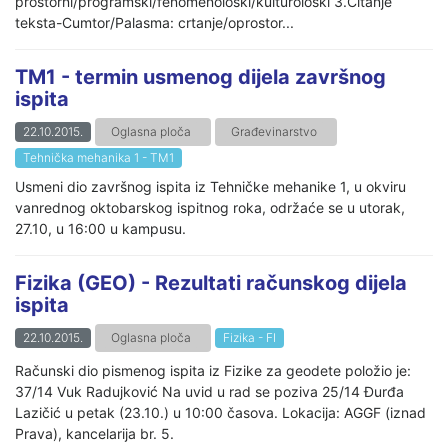
prostorni/programski/fenomenološki/kulturološki 3.Čitanje
teksta-Cumtor/Palasma: crtanje/oprostor...
TM1 - termin usmenog dijela završnog
ispita
22.10.2015.
Oglasna ploča
Građevinarstvo
Tehnička mehanika 1 - TM1
Usmeni dio završnog ispita iz Tehničke mehanike 1, u okviru
vanrednog oktobarskog ispitnog roka, održaće se u utorak,
27.10, u 16:00 u kampusu.
Fizika (GEO) - Rezultati računskog dijela
ispita
22.10.2015.
Oglasna ploča
Fizika - FI
Računski dio pismenog ispita iz Fizike za geodete položio je:
37/14 Vuk Radujković Na uvid u rad se poziva 25/14 Đurđa
Lazičić u petak (23.10.) u 10:00 časova. Lokacija: AGGF (iznad
Prava), kancelarija br. 5.