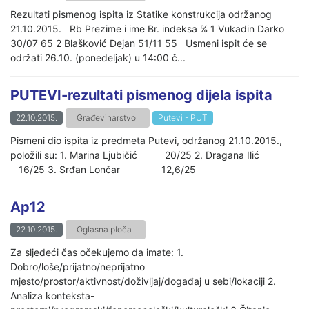
Rezultati pismenog ispita iz Statike konstrukcija održanog
21.10.2015. Rb Prezime i ime Br. indeksa % 1 Vukadin Darko
30/07 65 2 Blašković Dejan 51/11 55 Usmeni ispit će se
održati 26.10. (ponedeljak) u 14:00 č...
PUTEVI-rezultati pismenog dijela ispita
22.10.2015.
Građevinarstvo
Putevi - PUT
Pismeni dio ispita iz predmeta Putevi, održanog 21.10.2015.,
položili su: 1. Marina Ljubičić 20/25 2. Dragana Ilić
16/25 3. Srđan Lončar 12,6/25
Ap12
22.10.2015.
Oglasna ploča
Za sljedeći čas očekujemo da imate: 1.
Dobro/loše/prijatno/neprijatno
mjesto/prostor/aktivnost/doživljaj/događaj u sebi/lokaciji 2.
Analiza konteksta-