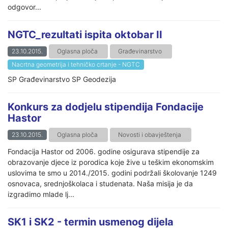
odgovor...
NGTC_rezultati ispita oktobar II
23.10.2015.
Oglasna ploča
Građevinarstvo
Nacrtna geometrija i tehničko crtanje - NGTC
SP Građevinarstvo SP Geodezija
Konkurs za dodjelu stipendija Fondacije
Hastor
23.10.2015.
Oglasna ploča
Novosti i obavještenja
Fondacija Hastor od 2006. godine osigurava stipendije za
obrazovanje djece iz porodica koje žive u teškim ekonomskim
uslovima te smo u 2014./2015. godini podržali školovanje 1249
osnovaca, srednjoškolaca i studenata. Naša misija je da
izgradimo mlade lj...
SK1 i SK2 - termin usmenog dijela