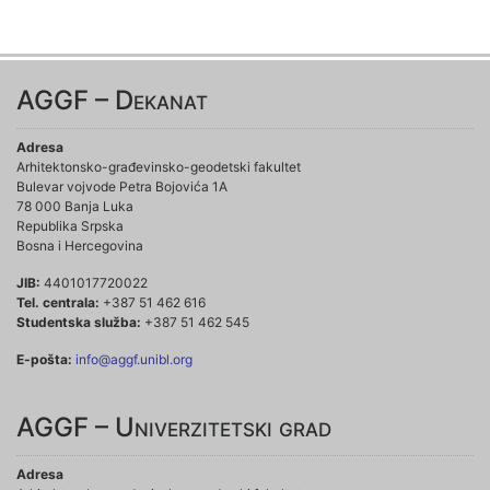
AGGF – Dekanat
Adresa
Arhitektonsko-građevinsko-geodetski fakultet
Bulevar vojvode Petra Bojovića 1A
78 000 Banja Luka
Republika Srpska
Bosna i Hercegovina
JIB:
4401017720022
Tel. centrala:
+387 51 462 616
Studentska služba:
+387 51 462 545
E-pošta:
info@aggf.unibl.org
AGGF – Univerzitetski grad
Adresa