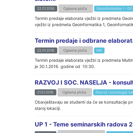
22.01.2016.
Oglasna ploča
Geoinformatika 1 - GI1
Termin predaje elaborata vježbi iz predmeta Geoin
vježbi iz predmeta Geoinformatika 1, Geoinformatika
Termin predaje i odbrane elaborat
22.01.2016.
Oglasna ploča
MK
Termin predaje elaborata vježbi iz predmeta Multim
je 30.1.2016. godine od 10:30.
RAZVOJ I SOC. NASELJA - konsult
21.01.2016.
Oglasna ploča
Razvoj i sociologija na
Obavještavaju se studenti da će se konsultacije pr
staroj lokaciji.
UP 1 - Teme seminarskih radova 