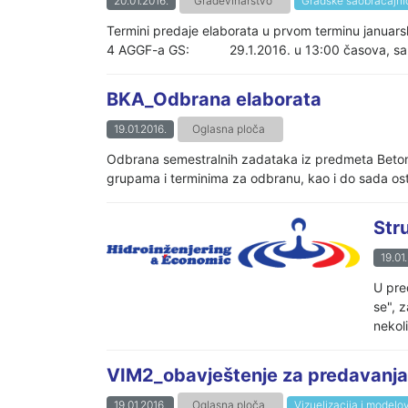
20.01.2016.
Građevinarstvo
Gradske saobraćajnic
Termini predaje elaborata u prvom terminu janu
4 AGGF-a GS: 29.1.2016. u 13:00 časova, sala
BKA_Odbrana elaborata
19.01.2016.
Oglasna ploča
Odbrana semestralnih zadataka iz predmeta Beton
grupama i terminima za odbranu, kao i do sada ost
Stru
19.01
U pre
se", 
nekoli
VIM2_obavještenje za predavanja 20
19.01.2016.
Oglasna ploča
Vizuelizacija i modelo