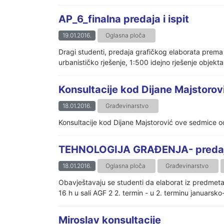
AP_6_finalna predaja i ispit
19.01.2016.
Oglasna ploča
Dragi studenti, predaja grafičkog elaborata prema
urbanističko rješenje, 1:500 idejno rješenje objekta 
Konsultacije kod Dijane Majstorov
18.01.2016.
Građevinarstvo
Konsultacije kod Dijane Majstorović ove sedmice 
TEHNOLOGIJA GRAĐENJA- predaj
18.01.2016.
Oglasna ploča
Građevinarstvo
Obavještavaju se studenti da elaborat iz predme
16 h u sali AGF 2 2. termin - u 2. terminu januarsko
Miroslav konsultacije