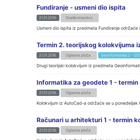
Fundiranje - usmeni dio ispita
21.01.2016.
Građevinarstvo
Usmeni dio ispita iz predmeta Fundiranje održaće
Termin 2. teorijskog kolokvijuma 
21.01.2016.
Oglasna ploča
Geoinformatika 2 - GI2
Drugi teorijski kolokvijum iz predmeta Geoinforma
Informatika za geodete 1 - termin
21.01.2016.
Oglasna ploča
Kolokvijum iz AutoCad-a održaće se u ponedeljak 
Računari u arhitekturi 1 - termin 
21.01.2016.
Oglasna ploča