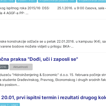
e (s) - GS
Putevi - PUT
Projektovanje puteva - PP
Projektovanje željez
arskog ispitnog roka 2015/16: DSS: 25.1.2016. u 9:00 časova, sa
 4 AGGF-a PP: ...
ske konstrukcije odžaće se u petak 22.01.2016. u kampusu (K4), s
varene bodove možete vidjeti u prilogu: BKA-...
čna praksa "Dođi, uči i zaposli se"
.2016.
Aktuelnosti
duzeću "Hidroinženjering & Economic" d.o.o. 15. februara počinje str
za studente Građevinskog, Pravnog, Ekonomskog i drugih srodnih fakul
ko poslovn...
.01, prvi ispitni termin i rezultati drugog ko
vanje 2 - VIM2