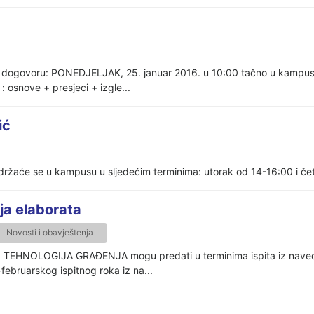
 dogovoru: PONEDJELJAK, 25. januar 2016. u 10:00 tačno u kampusu. 
: osnove + presjeci + izgle...
ić
održaće se u kampusu u sljedećim terminima: utorak od 14-16:00 i če
a elaborata
Novosti i obavještenja
ta TEHNOLOGIJA GRAĐENJA mogu predati u terminima ispita iz navede
-februarskog ispitnog roka iz na...