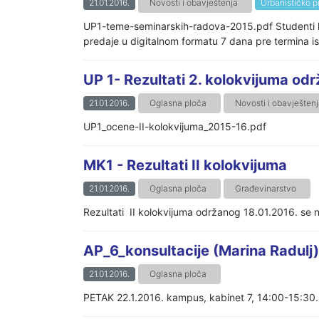
21.01.2016.
Novosti i obavještenja
Urbanističko p
UP1-teme-seminarskih-radova-2015.pdf Studenti koji
predaje u digitalnom formatu 7 dana pre termina is
UP 1- Rezultati 2. kolokvijuma od
21.01.2016.
Oglasna ploča
Novosti i obavješten
UP1_ocene-II-kolokvijuma_2015-16.pdf
MK1 - Rezultati II kolokvijuma
21.01.2016.
Oglasna ploča
Građevinarstvo
Rezultati II kolokvijuma održanog 18.01.2016. s
AP_6_konsultacije (Marina Radulj)
21.01.2016.
Oglasna ploča
PETAK 22.1.2016. kampus, kabinet 7, 14:00-15:30