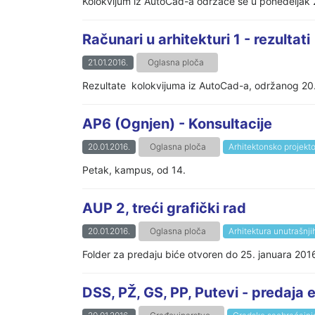
Kolokvijum iz AutoCad-a održaće se u ponedeljak 
Računari u arhitekturi 1 - rezultati
21.01.2016.
Oglasna ploča
Rezultate kolokvijuma iz AutoCad-a, održanog 20.
AP6 (Ognjen) - Konsultacije
20.01.2016.
Oglasna ploča
Arhitektonsko projekt
Petak, kampus, od 14.
AUP 2, treći grafički rad
20.01.2016.
Oglasna ploča
Arhitektura unutrašnji
Folder za predaju biće otvoren do 25. januara 201
DSS, PŽ, GS, PP, Putevi - predaja 