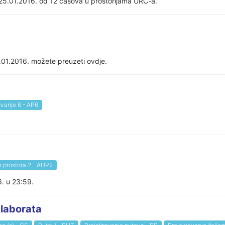
25.01.2016. od 12 časova u prostorijama URC-a.
01.2016. možete preuzeti ovdje.
ovanje 6 - AP6
h prostora 2 - AUP2
6. u 23:59.
elaborata