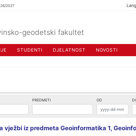
Lan
026/2027
insko-geodetski fakultet
IJE
STUDENTI
DJELATNOST
NOVOSTI
PREDMETI
OD
D
a vježbi iz predmeta Geoinformatika 1, Geoinf