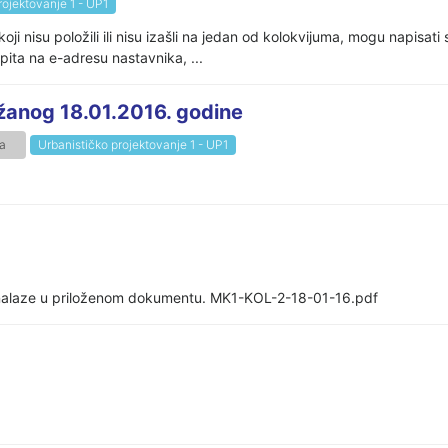
rojektovanje 1 - UP1
 nisu položili ili nisu izašli na jedan od kolokvijuma, mogu napisat
pita na e-adresu nastavnika, ...
ržanog 18.01.2016. godine
ja
Urbanističko projektovanje 1 - UP1
e nalaze u priloženom dokumentu. MK1-KOL-2-18-01-16.pdf
.