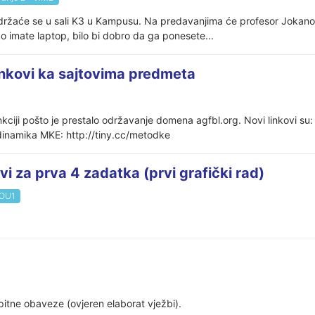
žaće se u sali K3 u Kampusu. Na predavanjima će profesor Jokanovi
 imate laptop, bilo bi dobro da ga ponesete...
linkovi ka sajtovima predmeta
kciji pošto je prestalo održavanje domena agfbl.org. Novi linkovi su: 
/dinamika MKE: http://tiny.cc/metodke
 za prva 4 zadatka (prvi grafički rad)
 OU1
spitne obaveze (ovjeren elaborat vježbi).