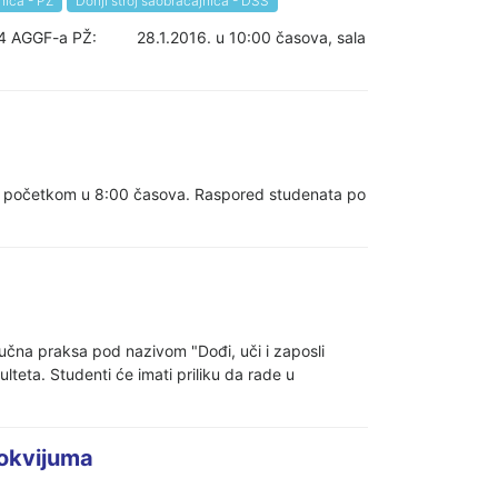
nica - PŽ
Donji stroj saobraćajnica - DSS
la 4 AGGF-a PŽ: 28.1.2016. u 10:00 časova, sala
a početkom u 8:00 časova. Raspored studenata po
učna praksa pod nazivom "Dođi, uči i zaposli
teta. Studenti će imati priliku da rade u
lokvijuma