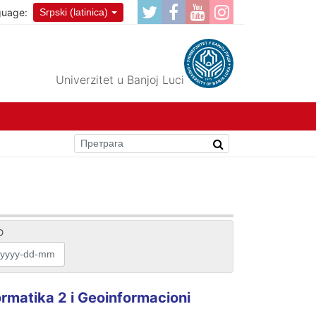
guage:
Srpski (latinica)
Univerzitet u Banjoj Luci
O
ormatika 2 i Geoinformacioni