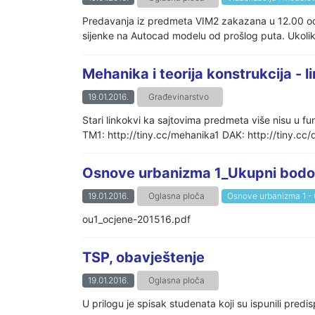
Predavanja iz predmeta VIM2 zakazana u 12.00 odr
sijenke na Autocad modelu od prošlog puta. Ukoliko
Mehanika i teorija konstrukcija - 
19.01.2016.
Građevinarstvo
Stari linkokvi ka sajtovima predmeta više nisu u fun
TM1: http://tiny.cc/mehanika1 DAK: http://tiny.cc
Osnove urbanizma 1_Ukupni bodovi
19.01.2016.
Oglasna ploča
Osnove urbanizma 1 -
ou1_ocjene-201516.pdf
TSP, obavještenje
19.01.2016.
Oglasna ploča
U prilogu je spisak studenata koji su ispunili predi