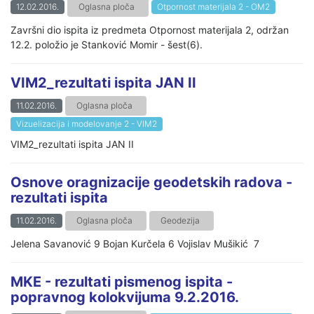
12.02.2016.
Oglasna ploča
Otpornost materijala 2 - OM2
Završni dio ispita iz predmeta Otpornost materijala 2, održan
12.2. položio je Stanković Momir - šest(6).
VIM2_rezultati ispita JAN II
11.02.2016.
Oglasna ploča
Vizuelizacija i modelovanje 2 - VIM2
VIM2_rezultati ispita JAN II
Osnove oragnizacije geodetskih radova -
rezultati ispita
11.02.2016.
Oglasna ploča
Geodezija
Jelena Savanović 9 Bojan Kurčela 6 Vojislav Mušikić 7
MKE - rezultati pismenog ispita -
popravnog kolokvijuma 9.2.2016.