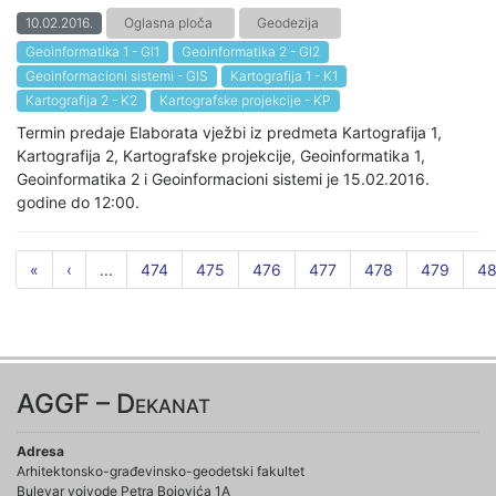
10.02.2016.
Oglasna ploča
Geodezija
Geoinformatika 1 - GI1
Geoinformatika 2 - GI2
Geoinformacioni sistemi - GIS
Kartografija 1 - K1
Kartografija 2 - K2
Kartografske projekcije - KP
Termin predaje Elaborata vježbi iz predmeta Kartografija 1,
Kartografija 2, Kartografske projekcije, Geoinformatika 1,
Geoinformatika 2 i Geoinformacioni sistemi je 15.02.2016.
godine do 12:00.
«
‹
...
474
475
476
477
478
479
4
AGGF – Dekanat
Adresa
Arhitektonsko-građevinsko-geodetski fakultet
Bulevar vojvode Petra Bojovića 1A