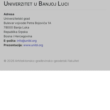
Univerzitet u Banjoj Luci
Adresa
Univerzitetski grad
Bulevar vojvode Petra Bojovića 1A
78000 Banja Luka
Republika Srpska
Bosna i Hercegovina
E-pošta:
info@unibl.org
Prezentacija:
www.unibl.org
© 2026 Arhitektonsko-građevinsko-geodetski fakultet