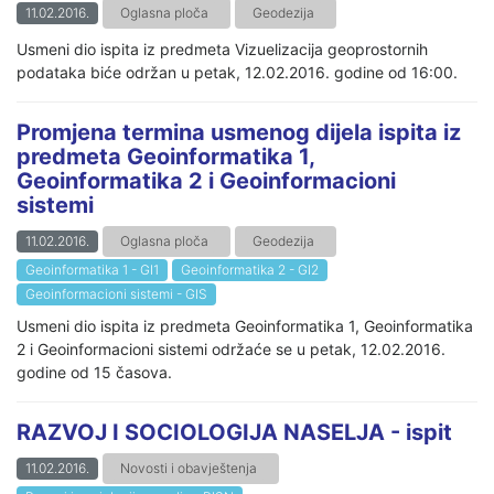
11.02.2016.
Oglasna ploča
Geodezija
Usmeni dio ispita iz predmeta Vizuelizacija geoprostornih
podataka biće održan u petak, 12.02.2016. godine od 16:00.
Promjena termina usmenog dijela ispita iz
predmeta Geoinformatika 1,
Geoinformatika 2 i Geoinformacioni
sistemi
11.02.2016.
Oglasna ploča
Geodezija
Geoinformatika 1 - GI1
Geoinformatika 2 - GI2
Geoinformacioni sistemi - GIS
Usmeni dio ispita iz predmeta Geoinformatika 1, Geoinformatika
2 i Geoinformacioni sistemi održaće se u petak, 12.02.2016.
godine od 15 časova.
RAZVOJ I SOCIOLOGIJA NASELJA - ispit
11.02.2016.
Novosti i obavještenja