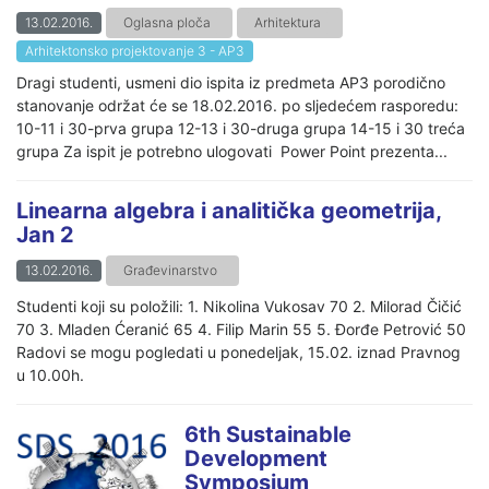
13.02.2016.
Oglasna ploča
Arhitektura
Arhitektonsko projektovanje 3 - AP3
Dragi studenti, usmeni dio ispita iz predmeta AP3 porodično
stanovanje održat će se 18.02.2016. po sljedećem rasporedu:
10-11 i 30-prva grupa 12-13 i 30-druga grupa 14-15 i 30 treća
grupa Za ispit je potrebno ulogovati Power Point prezenta...
Linearna algebra i analitička geometrija,
Jan 2
13.02.2016.
Građevinarstvo
Studenti koji su položili: 1. Nikolina Vukosav 70 2. Milorad Čičić
70 3. Mladen Ćeranić 65 4. Filip Marin 55 5. Đorđe Petrović 50
Radovi se mogu pogledati u ponedeljak, 15.02. iznad Pravnog
u 10.00h.
6th Sustainable
Development
Symposium