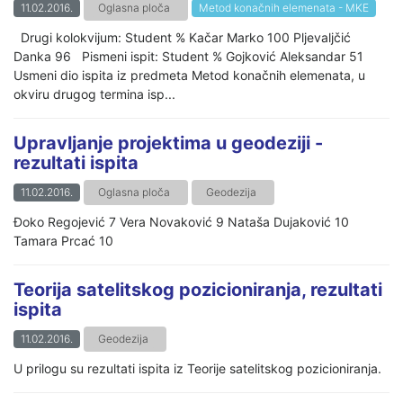
11.02.2016.
Oglasna ploča
Metod konačnih elemenata - MKE
Drugi kolokvijum: Student % Kačar Marko 100 Pljevaljčić
Danka 96 Pismeni ispit: Student % Gojković Aleksandar 51
Usmeni dio ispita iz predmeta Metod konačnih elemenata, u
okviru drugog termina isp...
Upravljanje projektima u geodeziji -
rezultati ispita
11.02.2016.
Oglasna ploča
Geodezija
Đoko Regojević 7 Vera Novaković 9 Nataša Dujaković 10
Tamara Prcać 10
Teorija satelitskog pozicioniranja, rezultati
ispita
11.02.2016.
Geodezija
U prilogu su rezultati ispita iz Teorije satelitskog pozicioniranja.