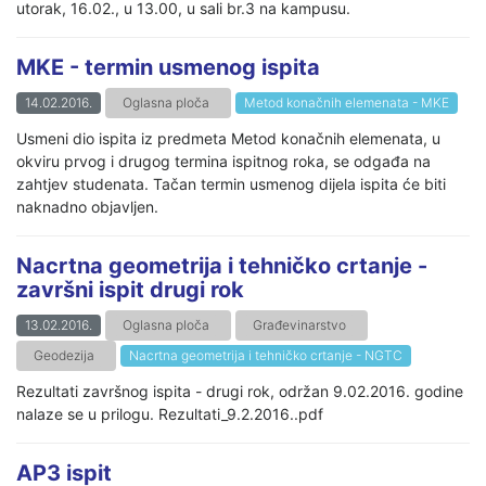
utorak, 16.02., u 13.00, u sali br.3 na kampusu.
MKE - termin usmenog ispita
14.02.2016.
Oglasna ploča
Metod konačnih elemenata - MKE
Usmeni dio ispita iz predmeta Metod konačnih elemenata, u
okviru prvog i drugog termina ispitnog roka, se odgađa na
zahtjev studenata. Tačan termin usmenog dijela ispita će biti
naknadno objavljen.
Nacrtna geometrija i tehničko crtanje -
završni ispit drugi rok
13.02.2016.
Oglasna ploča
Građevinarstvo
Geodezija
Nacrtna geometrija i tehničko crtanje - NGTC
Rezultati završnog ispita - drugi rok, održan 9.02.2016. godine
nalaze se u prilogu. Rezultati_9.2.2016..pdf
AP3 ispit