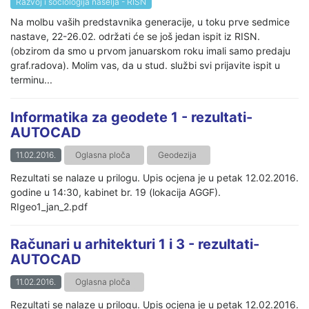
Razvoj i sociologija naselja - RISN
Na molbu vaših predstavnika generacije, u toku prve sedmice
nastave, 22-26.02. održati će se još jedan ispit iz RISN.
(obzirom da smo u prvom januarskom roku imali samo predaju
graf.radova). Molim vas, da u stud. službi svi prijavite ispit u
terminu...
Informatika za geodete 1 - rezultati-
AUTOCAD
11.02.2016.
Oglasna ploča
Geodezija
Rezultati se nalaze u prilogu. Upis ocjena je u petak 12.02.2016.
godine u 14:30, kabinet br. 19 (lokacija AGGF).
RIgeo1_jan_2.pdf
Računari u arhitekturi 1 i 3 - rezultati-
AUTOCAD
11.02.2016.
Oglasna ploča
Rezultati se nalaze u prilogu. Upis ocjena je u petak 12.02.2016.