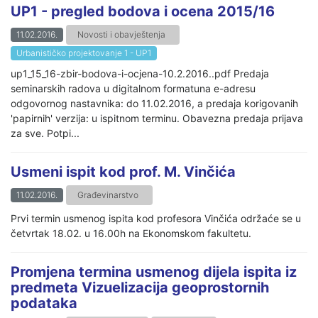
UP1 - pregled bodova i ocena 2015/16
11.02.2016.
Novosti i obavještenja
Urbanističko projektovanje 1 - UP1
up1_15_16-zbir-bodova-i-ocjena-10.2.2016..pdf Predaja
seminarskih radova u digitalnom formatuna e-adresu
odgovornog nastavnika: do 11.02.2016, a predaja korigovanih
'papirnih' verzija: u ispitnom terminu. Obavezna predaja prijava
za sve. Potpi...
Usmeni ispit kod prof. M. Vinčića
11.02.2016.
Građevinarstvo
Prvi termin usmenog ispita kod profesora Vinčića održaće se u
četvrtak 18.02. u 16.00h na Ekonomskom fakultetu.
Promjena termina usmenog dijela ispita iz
predmeta Vizuelizacija geoprostornih
podataka