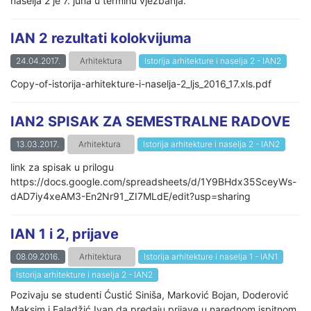
naselja 2 je 7. juna u terminu vježbanja.
IAN 2 rezultati kolokvijuma
24.04.2017.
Arhitektura
Istorija arhitekture i naselja 2 - IAN2
Copy-of-istorija-arhitekture-i-naselja-2_ljs_2016_17.xls.pdf
IAN2 SPISAK ZA SEMESTRALNE RADOVE
13.03.2017.
Arhitektura
Istorija arhitekture i naselja 2 - IAN2
link za spisak u prilogu
https://docs.google.com/spreadsheets/d/1Y9BHdx35SceyWs-
dAD7iy4xeAM3-En2Nr91_ZI7MLdE/edit?usp=sharing
IAN 1 i 2, prijave
08.09.2016.
Arhitektura
Istorija arhitekture i naselja 1 - IAN1
Istorija arhitekture i naselja 2 - IAN2
Pozivaju se studenti Ćustić Siniša, Marković Bojan, Doderović
Maksim i Faladžić Ivan da predaju prijave u narednom ispitnom