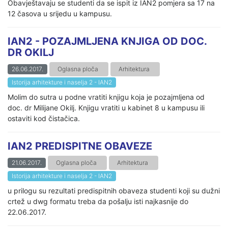
Obavještavaju se studenti da se ispit iz IAN2 pomjera sa 17 na
12 časova u srijedu u kampusu.
IAN2 - POZAJMLJENA KNJIGA OD DOC.
DR OKILJ
26.06.2017.
Oglasna ploča
Arhitektura
Istorija arhitekture i naselja 2 - IAN2
Molim do sutra u podne vratiti knjigu koja je pozajmljena od
doc. dr Milijane Okilj. Knjigu vratiti u kabinet 8 u kampusu ili
ostaviti kod čistačica.
IAN2 PREDISPITNE OBAVEZE
21.06.2017.
Oglasna ploča
Arhitektura
Istorija arhitekture i naselja 2 - IAN2
u prilogu su rezultati predispitnih obaveza studenti koji su dužni
crtež u dwg formatu treba da pošalju isti najkasnije do
22.06.2017.