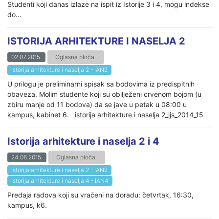
Studenti koji danas izlaze na ispit iz Istorije 3 i 4, mogu indekse
do...
ISTORIJA ARHITEKTURE I NASELJA 2
02.07.2015.
Oglasna ploča
Istorija arhitekture i naselja 2 - IAN2
U prilogu je preliminarni spisak sa bodovima iz predispitnih
obaveza. Molim studente koji su obilježeni crvenom bojom (u
zbiru manje od 11 bodova) da se jave u petak u 08:00 u
kampus, kabinet 6. istorija arhitekture i naselja 2_ljs_2014_15
Istorija arhitekture i naselja 2 i 4
24.06.2015.
Oglasna ploča
Istorija arhitekture i naselja 2 - IAN2
Istorija arhitekture i naselja 4 - IAN4
Predaja radova koji su vraćeni na doradu: četvrtak, 16:30,
kampus, k6.