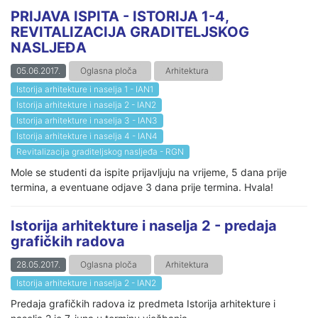
PRIJAVA ISPITA - ISTORIJA 1-4,
REVITALIZACIJA GRADITELJSKOG
NASLJEĐA
05.06.2017.
Oglasna ploča
Arhitektura
Istorija arhitekture i naselja 1 - IAN1
Istorija arhitekture i naselja 2 - IAN2
Istorija arhitekture i naselja 3 - IAN3
Istorija arhitekture i naselja 4 - IAN4
Revitalizacija graditeljskog nasljeđa - RGN
Mole se studenti da ispite prijavljuju na vrijeme, 5 dana prije
termina, a eventuane odjave 3 dana prije termina. Hvala!
Istorija arhitekture i naselja 2 - predaja
grafičkih radova
28.05.2017.
Oglasna ploča
Arhitektura
Istorija arhitekture i naselja 2 - IAN2
Predaja grafičkih radova iz predmeta Istorija arhitekture i