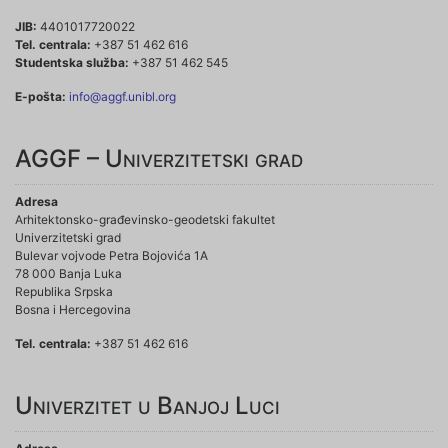
JIB:
4401017720022
Tel. centrala:
+387 51 462 616
Studentska služba:
+387 51 462 545
E-pošta:
info@aggf.unibl.org
AGGF – Univerzitetski grad
Adresa
Arhitektonsko-građevinsko-geodetski fakultet
Univerzitetski grad
Bulevar vojvode Petra Bojovića 1A
78 000 Banja Luka
Republika Srpska
Bosna i Hercegovina
Tel. centrala:
+387 51 462 616
Univerzitet u Banjoj Luci