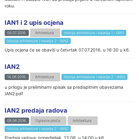
roku.
IAN1 i 2 upis ocjena
05.07.2016.
Arhitektura
Istorija arhitekture i naselja 1 - IAN1
Istorija arhitekture i naselja 2 - IAN2
Upis ocjena će se obaviti u četvrtak 07.07.2016. u 16:30 u k6.
IAN2
14.06.2016.
Arhitektura
Istorija arhitekture i naselja 2 - IAN2
u prilogu je preliminarni spisak sa predispitnim obavezama
IAN2.pdf
IAN2 predaja radova
08.06.2016.
Oglasna ploča
Arhitektura
Istorija arhitekture i naselja 2 - IAN2
Predaja radova: ponedjeljak, 13.06. u 14:00 u k6