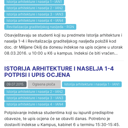
Istorija arhitekture i naselja 1 - IAN1
Istorija arhitekture i naselja 2 - IAN2
Istorija arhitekture i naselja 3 - IAN3
Istorija arhitekture i naselja 4 - IAN4
Revitalizacija graditeljskog nasljeđa - RGN
Obavještavaju se studenti koji su predmete Istorija arhitekture i
naselja 1-4 i Revitalizacija graditeljskog nasljeđa položili kod
doc. dr Milijane Okilj da donesu indekse na upis ocjene u utorak
08.03.2016. u 10:00 u K6 u kampus. Indeksi će biti vraćen...
ISTORIJA ARHITEKTURE I NASELJA 1-4
POTPISI I UPIS OCJENA
09.07.2015.
Oglasna ploča
Istorija arhitekture i naselja 1 - IAN1
Istorija arhitekture i naselja 2 - IAN2
Istorija arhitekture i naselja 3 - IAN3
Istorija arhitekture i naselja 4 - IAN4
Potpisivanje indeksa studentima koji su ispunili predispitne
obaveze, te upis ocjena će se obaviti danas. Potrebno je
dostaviti indekse u Kampus, kabinet 6 u terminu 15:30-15:45.