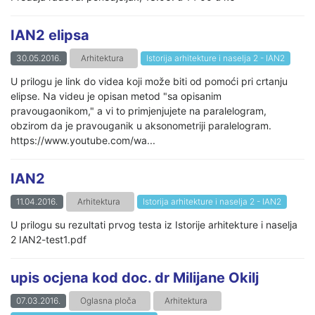
IAN2 elipsa
30.05.2016.
Arhitektura
Istorija arhitekture i naselja 2 - IAN2
U prilogu je link do videa koji može biti od pomoći pri crtanju
elipse. Na videu je opisan metod "sa opisanim
pravougaonikom," a vi to primjenjujete na paralelogram,
obzirom da je pravouganik u aksonometriji paralelogram.
https://www.youtube.com/wa...
IAN2
11.04.2016.
Arhitektura
Istorija arhitekture i naselja 2 - IAN2
U prilogu su rezultati prvog testa iz Istorije arhitekture i naselja
2 IAN2-test1.pdf
upis ocjena kod doc. dr Milijane Okilj
07.03.2016.
Oglasna ploča
Arhitektura