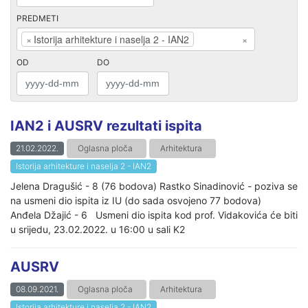
PREDMETI
×
Istorija arhitekture i naselja 2 - IAN2
×
OD
DO
IAN2 i AUSRV rezultati ispita
21.02.2022.
Oglasna ploča
Arhitektura
Istorija arhitekture i naselja 2 - IAN2
Jelena Dragušić - 8 (76 bodova) Rastko Sinadinović - poziva se
na usmeni dio ispita iz IU (do sada osvojeno 77 bodova)
Anđela Džajić - 6 Usmeni dio ispita kod prof. Vidakovića će biti
u srijedu, 23.02.2022. u 16:00 u sali K2
AUSRV
08.09.2021.
Oglasna ploča
Arhitektura
Istorija arhitekture i naselja 2 - IAN2