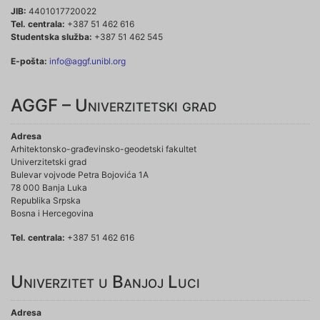
JIB:
4401017720022
Tel. centrala:
+387 51 462 616
Studentska služba:
+387 51 462 545
E-pošta:
info@aggf.unibl.org
AGGF – Univerzitetski grad
Adresa
Arhitektonsko-građevinsko-geodetski fakultet
Univerzitetski grad
Bulevar vojvode Petra Bojovića 1A
78 000 Banja Luka
Republika Srpska
Bosna i Hercegovina
Tel. centrala:
+387 51 462 616
Univerzitet u Banjoj Luci
Adresa