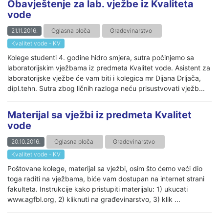
Obavještenje za lab. vježbe iz Kvaliteta
vode
21.11.2016.
Oglasna ploča
Građevinarstvo
Kvalitet vode - KV
Kolege studenti 4. godine hidro smjera, sutra počinjemo sa
laboratorijskim vježbama iz predmeta Kvalitet vode. Asistent za
laboratorijske vježbe će vam biti i kolegica mr Dijana Drljača,
dipl.tehn. Sutra zbog ličnih razloga neću prisustvovati vježb...
Materijal sa vježbi iz predmeta Kvalitet
vode
20.10.2016.
Oglasna ploča
Građevinarstvo
Kvalitet vode - KV
Poštovane kolege, materijal sa vježbi, osim što ćemo veći dio
toga raditi na vježbama, biće vam dostupan na internet strani
fakulteta. Instrukcije kako pristupiti materijalu: 1) ukucati
www.agfbl.org, 2) kliknuti na građevinarstvo, 3) klik ...