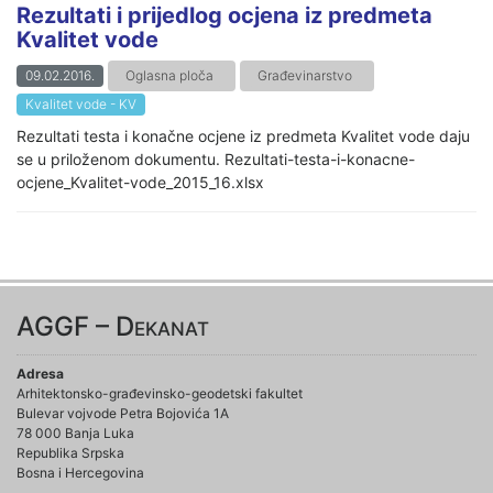
Rezultati i prijedlog ocjena iz predmeta
Kvalitet vode
09.02.2016.
Oglasna ploča
Građevinarstvo
Kvalitet vode - KV
Rezultati testa i konačne ocjene iz predmeta Kvalitet vode daju
se u priloženom dokumentu. Rezultati-testa-i-konacne-
ocjene_Kvalitet-vode_2015_16.xlsx
AGGF – Dekanat
Adresa
Arhitektonsko-građevinsko-geodetski fakultet
Bulevar vojvode Petra Bojovića 1A
78 000 Banja Luka
Republika Srpska
Bosna i Hercegovina