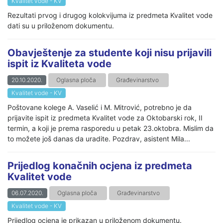
Kvalitet vode - KV
Rezultati prvog i drugog kolokvijuma iz predmeta Kvalitet vode
dati su u priloženom dokumentu.
Obavještenje za studente koji nisu prijavili
ispit iz Kvaliteta vode
20.10.2020.
Oglasna ploča
Građevinarstvo
Kvalitet vode - KV
Poštovane kolege A. Vaselić i M. Mitrović, potrebno je da
prijavite ispit iz predmeta Kvalitet vode za Oktobarski rok, II
termin, a koji je prema rasporedu u petak 23.oktobra. Mislim da
to možete još danas da uradite. Pozdrav, asistent Mila...
Prijedlog konačnih ocjena iz predmeta
Kvalitet vode
06.07.2020.
Oglasna ploča
Građevinarstvo
Kvalitet vode - KV
Prijedlog ocjena je prikazan u priloženom dokumentu.