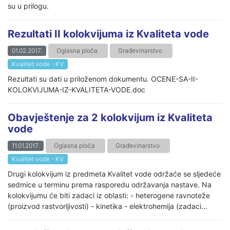
su u prilogu.
Rezultati II kolokvijuma iz Kvaliteta vode
01.02.2017.
Oglasna ploča
Građevinarstvo
Kvalitet vode - KV
Rezultati su dati u priloženom dokumentu. OCENE-SA-II-
KOLOKVIJUMA-IZ-KVALITETA-VODE.doc
Obavještenje za 2 kolokvijum iz Kvaliteta
vode
11.01.2017.
Oglasna ploča
Građevinarstvo
Kvalitet vode - KV
Drugi kolokvijum iz predmeta Kvalitet vode održaće se sljedeće
sedmice u terminu prema rasporedu održavanja nastave. Na
kolokvijumu će biti zadaci iz oblasti: - heterogene ravnoteže
(proizvod rastvorljivosti) - kinetika - elektrohemija (zadaci...